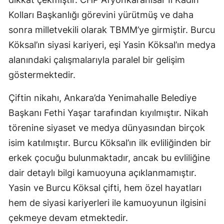
Kolları Başkanlığı görevini yürütmüş ve daha
Yozgat
sonra milletvekili olarak TBMM’ye girmiştir. Burcu
Zonguldak
Köksal’ın siyasi kariyeri, eşi Yasin Köksal’ın medya
alanındaki çalışmalarıyla paralel bir gelişim
Aksaray
göstermektedir.
Bayburt
Çiftin nikahı, Ankara’da Yenimahalle Belediye
Karaman
Başkanı Fethi Yaşar tarafından kıyılmıştır. Nikah
Kırıkkale
törenine siyaset ve medya dünyasından birçok
Batman
isim katılmıştır. Burcu Köksal’ın ilk evliliğinden bir
erkek çocuğu bulunmaktadır, ancak bu evliliğine
Şırnak
dair detaylı bilgi kamuoyuna açıklanmamıştır.
Bartın
Yasin ve Burcu Köksal çifti, hem özel hayatları
hem de siyasi kariyerleri ile kamuoyunun ilgisini
Ardahan
çekmeye devam etmektedir.
Iğdır