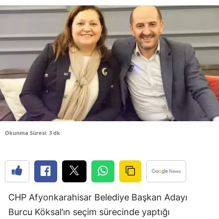
Bilecik
Bingöl
Bitlis
Bolu
Burdur
Bursa
Çanakkale
Okunma Süresi: 3 dk
Çankırı
Çorum
Denizli
CHP Afyonkarahisar Belediye Başkan Adayı
Diyarbakır
Burcu Köksal’ın seçim sürecinde yaptığı