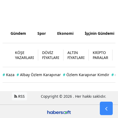
Yalova
Karabük
Kilis
Gündem
Spor
Ekonomi
İşçinin Gündemi
Osmaniye
KÖŞE
DÖVİZ
ALTIN
KRİPTO
Düzce
YAZARLARI
FİYATLARI
FİYATLARI
PARALAR
#
Kaza
#
Albay Özlem Karapınar
#
Özlem Karapınar Kimdir
#
#
RSS
Copyright © 2026 . Her hakkı saklıdır.