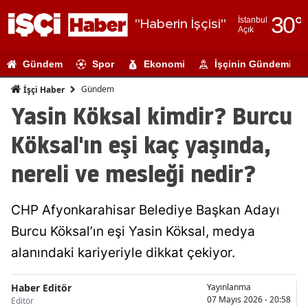
30
°
İstanbul
"Haberin İşçisi"
Açık
Adana
Gündem
Spor
Ekonomi
İşçinin Gündemi
Adıyaman
Gündem
İşçi Haber
Afyonkarahi
Yasin Köksal kimdir? Burcu
Ağrı
Köksal'ın eşi kaç yaşında,
Amasya
nereli ve mesleği nedir?
Ankara
CHP Afyonkarahisar Belediye Başkan Adayı
Antalya
Burcu Köksal’ın eşi Yasin Köksal, medya
Artvin
alanındaki kariyeriyle dikkat çekiyor.
Aydın
Haber Editör
Yayınlanma
Balıkesir
07 Mayıs 2026 - 20:58
Editör