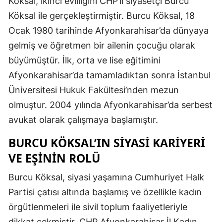
Köksal, ikinci evliliğini CHP’li siyasetçi Burcu
Köksal ile gerçekleştirmiştir. Burcu Köksal, 18
Samsun
Ocak 1980 tarihinde Afyonkarahisar’da dünyaya
Siirt
gelmiş ve öğretmen bir ailenin çocuğu olarak
Sinop
büyümüştür. İlk, orta ve lise eğitimini
Afyonkarahisar’da tamamladıktan sonra İstanbul
Sivas
Üniversitesi Hukuk Fakültesi’nden mezun
Tekirdağ
olmuştur. 2004 yılında Afyonkarahisar’da serbest
Tokat
avukat olarak çalışmaya başlamıştır.
Trabzon
BURCU KÖKSAL’IN SIYASI KARIYERI
VE EŞININ ROLÜ
Tunceli
Burcu Köksal, siyasi yaşamına Cumhuriyet Halk
Şanlıurfa
Partisi çatısı altında başlamış ve özellikle kadın
Uşak
örgütlenmeleri ile sivil toplum faaliyetleriyle
Van
dikkat çekmiştir. CHP Afyonkarahisar İl Kadın