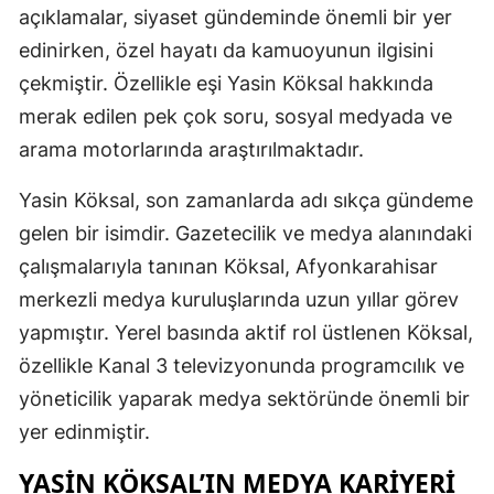
açıklamalar, siyaset gündeminde önemli bir yer
Edirne
edinirken, özel hayatı da kamuoyunun ilgisini
Elazığ
çekmiştir. Özellikle eşi Yasin Köksal hakkında
merak edilen pek çok soru, sosyal medyada ve
Erzincan
arama motorlarında araştırılmaktadır.
Erzurum
Yasin Köksal, son zamanlarda adı sıkça gündeme
Eskişehir
gelen bir isimdir. Gazetecilik ve medya alanındaki
Gaziantep
çalışmalarıyla tanınan Köksal, Afyonkarahisar
merkezli medya kuruluşlarında uzun yıllar görev
Giresun
yapmıştır. Yerel basında aktif rol üstlenen Köksal,
Gümüşhan
özellikle Kanal 3 televizyonunda programcılık ve
Hakkari
yöneticilik yaparak medya sektöründe önemli bir
yer edinmiştir.
Hatay
YASIN KÖKSAL’IN MEDYA KARIYERI
Isparta