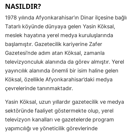
NASILDIR?
Mersin
1978 yılında Afyonkarahisar’ın Dinar ilçesine bağlı
İstanbul
Tatarlı köyünde dünyaya gelen Yasin Köksal,
İzmir
meslek hayatına yerel medya kuruluşlarında
başlamıştır. Gazetecilik kariyerine Zafer
Kars
Gazetesi’nde adım atan Köksal, zamanla
Kastamonu
televizyonculuk alanında da görev almıştır. Yerel
Kayseri
yayıncılık alanında önemli bir isim haline gelen
Köksal, özellikle Afyonkarahisar’daki medya
Kırklareli
çevrelerinde tanınmaktadır.
Kırşehir
Yasin Köksal, uzun yıllardır gazetecilik ve medya
Kocaeli
sektöründe faaliyet göstermekte olup, yerel
Konya
televizyon kanalları ve gazetelerde program
yapımcılığı ve yöneticilik görevlerinde
Kütahya