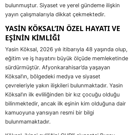
bulunmuştur. Siyaset ve yerel gündeme ilişkin
Malatya
yayın çalışmalarıyla dikkat çekmektedir.
Manisa
YASIN KÖKSAL’IN ÖZEL HAYATI VE
Kahramanm
EŞININ KIMLIĞI
Mardin
Yasin Köksal, 2026 yılı itibarıyla 48 yaşında olup,
eğitim ve iş hayatını büyük ölçüde memleketinde
Muğla
sürdürmüştür. Afyonkarahisar’da yaşayan
Muş
Köksal’ın, bölgedeki medya ve siyaset
Nevşehir
çevreleriyle yakın ilişkileri bulunmaktadır. Yasin
Köksal’ın ilk evliliğinden bir kız çocuğu olduğu
Niğde
bilinmektedir, ancak ilk eşinin kim olduğuna dair
Ordu
kamuoyuna yansıyan resmi bir bilgi
Rize
bulunmamaktadır.
Sakarya