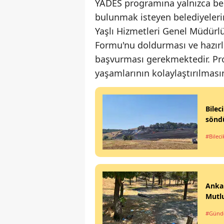
YADES programına yalnızca be
bulunmak isteyen belediyelerin
Yaşlı Hizmetleri Genel Müdürl
Formu'nu doldurması ve hazırladı
başvurması gerekmektedir. Proj
yaşamlarının kolaylaştırılması
Bilec
sönd
#Bileci
Ankar
Mutlu
#Gün