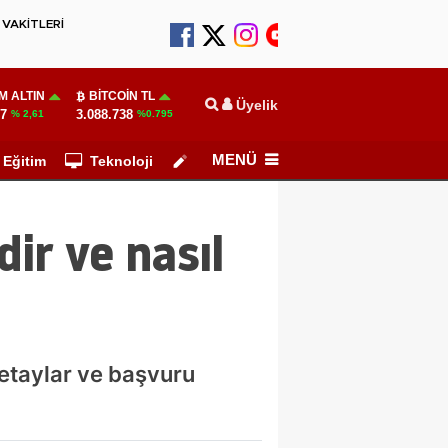
VAKİTLERİ
M ALTIN
BITCOIN TL
Üyelik
97
3.088.738
% 2,61
%0.795
MENÜ
Eğitim
Teknoloji
Köşe Yazarları
ir ve nasıl
etaylar ve başvuru