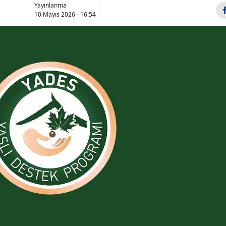
Yayınlanma
Bilecik
10 Mayıs 2026 - 16:54
Bingöl
Bitlis
Bolu
Burdur
Bursa
Çanakkale
Çankırı
Çorum
Denizli
Diyarbakır