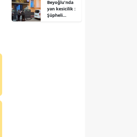
Beyoğlu'nda
vakasına
yan kesicilik :
müdahale
Şüpheli
edildi
tutuklandı