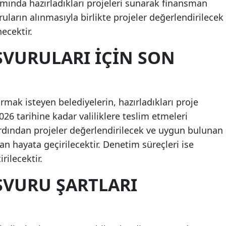
mında hazırladıkları projeleri sunarak finansman
Mersin
ruların alınmasıyla birlikte projeler değerlendirilecek
ecektir.
İstanbul
ŞVURULARI İÇIN SON
İzmir
Kars
Kastamonu
ak isteyen belediyelerin, hazırladıkları proje
2026 tarihine kadar valiliklere teslim etmeleri
Kayseri
rdından projeler değerlendirilecek ve uygun bulunan
Kırklareli
an hayata geçirilecektir. Denetim süreçleri ise
irilecektir.
Kırşehir
ŞVURU ŞARTLARI
Kocaeli
Konya
Kütahya