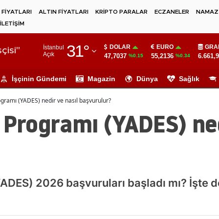
 FİYATLARI
ALTIN FİYATLARI
KRİPTO PARALAR
ECZANELER
NAMAZ 
İLETİŞİM
Adana
31
°
DOLAR
EURO
GRA
İstanbul
Adıyaman
çisi"
Açık
47,7037
55,2136
6.661,
%0.15
%0.34
Afyonkarahisar
İşçinin Gündemi
Magazin
Dünya
Sağlık
Ağrı
ogramı (YADES) nedir ve nasıl başvurulur?
Amasya
 Programı (YADES) ned
Ankara
Antalya
Artvin
ADES) 2026 başvuruları başladı mı? İşte d
Aydın
Balıkesir