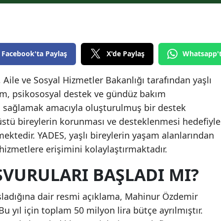
Edirne
Elazığ
Erzincan
Facebook'ta Paylaş
X'de Paylaş
Whatsapp'
Erzurum
 Aile ve Sosyal Hizmetler Bakanlığı tarafından yaşlı
kım, psikososyal destek ve gündüz bakım
Eskişehir
ı sağlamak amacıyla oluşturulmuş bir destek
Gaziantep
üstü bireylerin korunması ve desteklenmesi hedefiyle
Giresun
ektedir. YADES, yaşlı bireylerin yaşam alanlarından
hizmetlere erişimini kolaylaştırmaktadır.
Gümüşhane
ŞVURULARI BAŞLADI MI?
Hakkari
Hatay
şladığına dair resmi açıklama, Mahinur Özdemir
u yıl için toplam 50 milyon lira bütçe ayrılmıştır.
Isparta