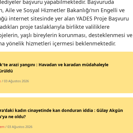
lediyeler başvuru yapabilmektedir. Başvuruda
Malatya
, Aile ve Sosyal Hizmetler Bakanlığı'nın Engelli ve
üğü internet sitesinde yer alan YADES Proje Başvuru
Manisa
kları proje taslaklarıyla birlikte valiliklere
Kahramanmaraş
elerin, yaşlı bireylerin korunması, desteklenmesi ve
na yönelik hizmetleri içermesi beklenmektedir.
Mardin
Muğla
ik'te arazi yangını : Havadan ve karadan müdahaleyle
Muş
ürüldü
k
/ 03 Ağustos 2026
Nevşehir
Niğde
Ordu
a'daki kadın cinayetinde kan donduran iddia : Gülay Akgün
'ya ne oldu?
Rize
dem
/ 03 Ağustos 2026
Sakarya