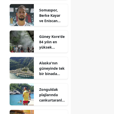
fiyatı nedir?
Somaspor,
Berke Kayar
ve Eniscan
Atik ile 2 yıllık
sözleşme
Güney Kore'de
imzaladı
84 yılın en
yüksek
sıcaklığında 3
kişi öldü
Alaska'nın
güneyinde tek
bir binada
yaşayan 300
kişilik
Zonguldak
topluluk nasıl
plajlarında
hayatını
cankurtaranla
sürdürüyor?
r alarma geçti
! 127 boğulma