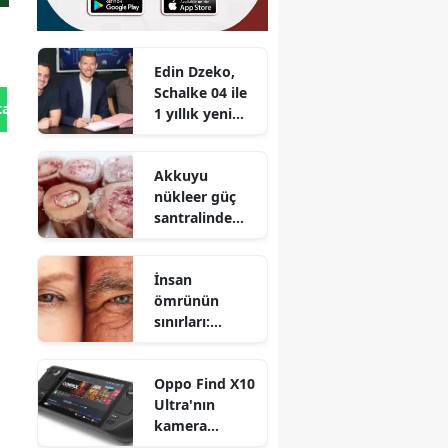
Edin Dzeko,
Schalke 04 ile
tan Gönder
1 yıllık yeni
sözleşme
imzaladı
Akkuyu
nükleer güç
santralinde
yüzde 49’luk
pay kimlere
İnsan
devredilecek?
ömrünün
sınırları:
Yaşlanma
süreçleri
Oppo Find X10
durdurulsa
Ultra'nın
bile ne kadar
kamera
yaşanabilir?
özellikleri ve