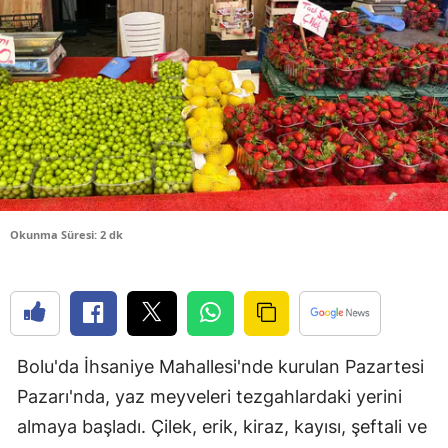
Bilecik
Bingöl
Bitlis
Bolu
Burdur
Bursa
Okunma Süresi: 2 dk
Çanakkale
Çankırı
Çorum
Bolu'da İhsaniye Mahallesi'nde kurulan Pazartesi
Denizli
Pazarı'nda, yaz meyveleri tezgahlardaki yerini
almaya başladı. Çilek, erik, kiraz, kayısı, şeftali ve
Diyarbakır