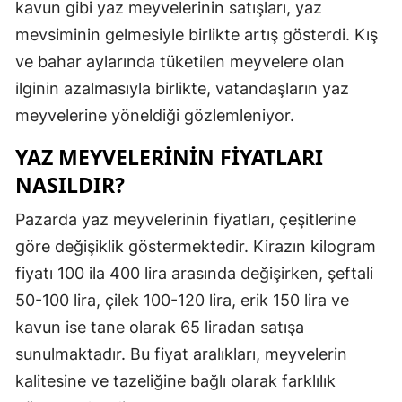
kavun gibi yaz meyvelerinin satışları, yaz
Edirne
mevsiminin gelmesiyle birlikte artış gösterdi. Kış
Elazığ
ve bahar aylarında tüketilen meyvelere olan
ilginin azalmasıyla birlikte, vatandaşların yaz
Erzincan
meyvelerine yöneldiği gözlemleniyor.
Erzurum
YAZ MEYVELERININ FIYATLARI
Eskişehir
NASILDIR?
Gaziantep
Pazarda yaz meyvelerinin fiyatları, çeşitlerine
Giresun
göre değişiklik göstermektedir. Kirazın kilogram
fiyatı 100 ila 400 lira arasında değişirken, şeftali
Gümüşhan
50-100 lira, çilek 100-120 lira, erik 150 lira ve
Hakkari
kavun ise tane olarak 65 liradan satışa
sunulmaktadır. Bu fiyat aralıkları, meyvelerin
Hatay
kalitesine ve tazeliğine bağlı olarak farklılık
Isparta