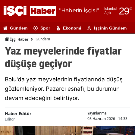
29
°
İstanbul
"Haberin İşçisi"
Açık
Adana
Gündem
Spor
Ekonomi
İşçinin Gündemi
Adıyaman
Gündem
İşçi Haber
Afyonkarahi
Yaz meyvelerinde fiyatlar
Ağrı
düşüşe geçiyor
Amasya
Bolu'da yaz meyvelerinin fiyatlarında düşüş
Ankara
gözlemleniyor. Pazarcı esnafı, bu durumun
Antalya
devam edeceğini belirtiyor.
Artvin
Haber Editör
Yayınlanma
Aydın
08 Haziran 2026 - 14:33
Editör
Balıkesir