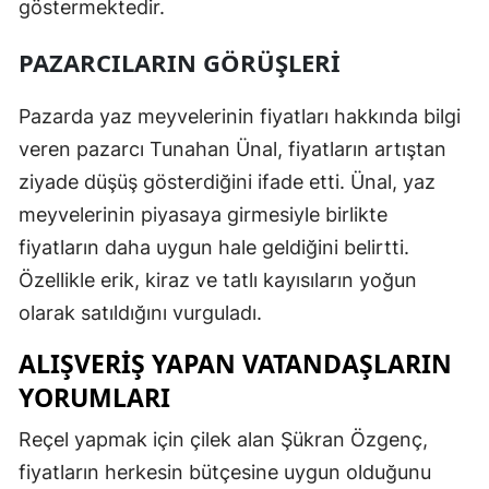
göstermektedir.
Mersin
PAZARCILARIN GÖRÜŞLERI
İstanbul
Pazarda yaz meyvelerinin fiyatları hakkında bilgi
İzmir
veren pazarcı Tunahan Ünal, fiyatların artıştan
Kars
ziyade düşüş gösterdiğini ifade etti. Ünal, yaz
Kastamonu
meyvelerinin piyasaya girmesiyle birlikte
fiyatların daha uygun hale geldiğini belirtti.
Kayseri
Özellikle erik, kiraz ve tatlı kayısıların yoğun
Kırklareli
olarak satıldığını vurguladı.
Kırşehir
ALIŞVERIŞ YAPAN VATANDAŞLARIN
Kocaeli
YORUMLARI
Konya
Reçel yapmak için çilek alan Şükran Özgenç,
fiyatların herkesin bütçesine uygun olduğunu
Kütahya