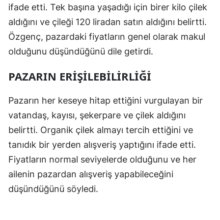
ifade etti. Tek başına yaşadığı için birer kilo çilek
Malatya
aldığını ve çileği 120 liradan satın aldığını belirtti.
Manisa
Özgenç, pazardaki fiyatların genel olarak makul
olduğunu düşündüğünü dile getirdi.
Kahramanm
PAZARIN ERIŞILEBILIRLIĞI
Mardin
Muğla
Pazarın her keseye hitap ettiğini vurgulayan bir
vatandaş, kayısı, şekerpare ve çilek aldığını
Muş
belirtti. Organik çilek almayı tercih ettiğini ve
Nevşehir
tanıdık bir yerden alışveriş yaptığını ifade etti.
Niğde
Fiyatların normal seviyelerde olduğunu ve her
ailenin pazardan alışveriş yapabileceğini
Ordu
düşündüğünü söyledi.
Rize
Sakarya