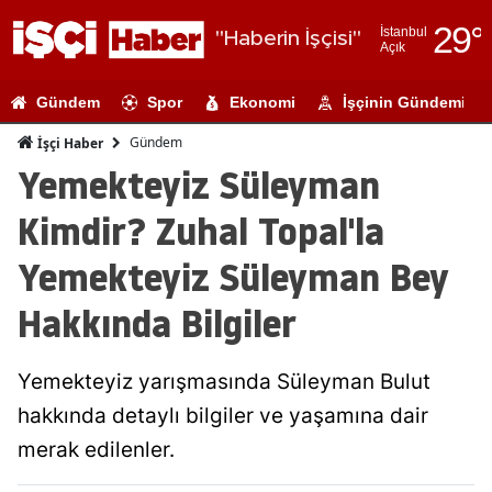
29
°
İstanbul
"Haberin İşçisi"
Açık
Adana
Gündem
Spor
Ekonomi
İşçinin Gündemi
Adıyaman
Gündem
İşçi Haber
Afyonkarahi
Yemekteyiz Süleyman
Ağrı
Kimdir? Zuhal Topal'la
Amasya
Yemekteyiz Süleyman Bey
Ankara
Hakkında Bilgiler
Antalya
Yemekteyiz yarışmasında Süleyman Bulut
Artvin
hakkında detaylı bilgiler ve yaşamına dair
Aydın
merak edilenler.
Balıkesir