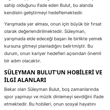
sahip olduğunu ifade eden Bulut, bu alanda
Mersin
kendisini geliştirmeyi hedeflemektedir.
İstanbul
Yarışmada yer alması, onun için büyük bir fırsat
İzmir
olarak değerlendirilmektedir. Süleyman,
Kars
yarışmada elde edeceği başarı ile birlikte yemek
kursuna gitmeyi planladığını belirtmiştir. Bu
Kastamonu
durum, onun kariyer hedefleri açısından önemli
Kayseri
bir adım olacaktır.
Kırklareli
SÜLEYMAN BULUT'UN HOBILERI VE
Kırşehir
İLGI ALANLARI
Kocaeli
Bekar olan Süleyman Bulut, boş zamanlarında
spor yapmayı ve müzik dinlemeyi sevdiğini ifade
Konya
etmektedir. Bu hobileri, onun sosyal hayatını
Kütahya