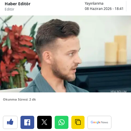
Haber Editör
Yayınlanma
Bilecik
08 Haziran 2026 - 18:41
Editör
Bingöl
Bitlis
Bolu
Burdur
Bursa
Çanakkale
Çankırı
Okunma Süresi: 2 dk
Çorum
Denizli
Diyarbakır