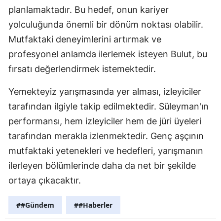
planlamaktadır. Bu hedef, onun kariyer
Samsun
yolculuğunda önemli bir dönüm noktası olabilir.
Siirt
Mutfaktaki deneyimlerini artırmak ve
profesyonel anlamda ilerlemek isteyen Bulut, bu
Sinop
fırsatı değerlendirmek istemektedir.
Sivas
Yemekteyiz yarışmasında yer alması, izleyiciler
Tekirdağ
tarafından ilgiyle takip edilmektedir. Süleyman'ın
Tokat
performansı, hem izleyiciler hem de jüri üyeleri
tarafından merakla izlenmektedir. Genç aşçının
Trabzon
mutfaktaki yetenekleri ve hedefleri, yarışmanın
Tunceli
ilerleyen bölümlerinde daha da net bir şekilde
Şanlıurfa
ortaya çıkacaktır.
Uşak
##Gündem
##Haberler
Van