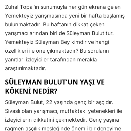
Zuhal Topal'ın sunumuyla her gün ekrana gelen
Edirne
Yemekteyiz yarışmasında yeni bir hafta başlamış
Elazığ
bulunmaktadır. Bu haftanın dikkat çeken
Erzincan
yarışmacılarından biri de Süleyman Bulut'tur.
Yemekteyiz Süleyman Bey kimdir ve hangi
Erzurum
özellikleri ile öne çıkmaktadır? Bu soruların
Eskişehir
yanıtları izleyiciler tarafından merakla
Gaziantep
araştırılmaktadır.
Giresun
SÜLEYMAN BULUT'UN YAŞI VE
KÖKENI NEDIR?
Gümüşhan
Süleyman Bulut, 22 yaşında genç bir aşçıdır.
Hakkari
Sivaslı olan yarışmacı, mutfaktaki yetenekleri ile
Hatay
izleyicilerin dikkatini çekmektedir. Genç yaşına
Isparta
rağmen aşçılık mesleğinde önemli bir deneyime