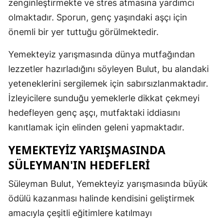
zenginleştirmekte ve stres atmasına yardımcı
Malatya
olmaktadır. Sporun, genç yaşındaki aşçı için
önemli bir yer tuttuğu görülmektedir.
Manisa
Yemekteyiz yarışmasında dünya mutfağından
Kahramanm
lezzetler hazırladığını söyleyen Bulut, bu alandaki
Mardin
yeteneklerini sergilemek için sabırsızlanmaktadır.
Muğla
İzleyicilere sunduğu yemeklerle dikkat çekmeyi
hedefleyen genç aşçı, mutfaktaki iddiasını
Muş
kanıtlamak için elinden geleni yapmaktadır.
Nevşehir
YEMEKTEYIZ YARIŞMASINDA
Niğde
SÜLEYMAN'IN HEDEFLERI
Ordu
Süleyman Bulut, Yemekteyiz yarışmasında büyük
Rize
ödülü kazanması halinde kendisini geliştirmek
amacıyla çeşitli eğitimlere katılmayı
Sakarya