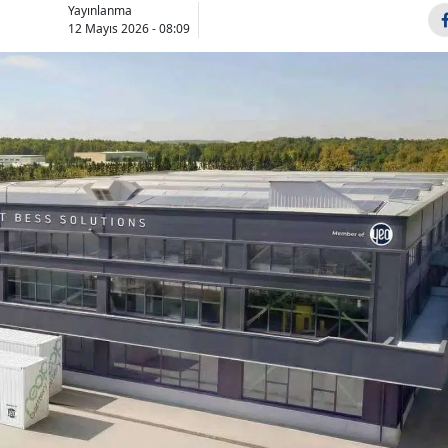
Yayınlanma
Bilecik
12 Mayıs 2026 - 08:09
Bingöl
Bitlis
Bolu
Burdur
Bursa
Çanakkale
Çankırı
Çorum
Denizli
Diyarbakır