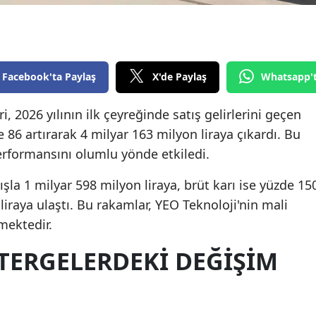
Edirne
Elazığ
Erzincan
Facebook'ta Paylaş
X'de Paylaş
Whatsapp'
Erzurum
, 2026 yılının ilk çeyreğinde satış gelirlerini geçen
 86 artırarak 4 milyar 163 milyon liraya çıkardı. Bu
Eskişehir
performansını olumlu yönde etkiledi.
Gaziantep
şla 1 milyar 598 milyon liraya, brüt karı ise yüzde 15
Giresun
liraya ulaştı. Bu rakamlar, YEO Teknoloji'nin mali
Gümüşhane
mektedir.
Hakkari
TERGELERDEKI DEĞIŞIM
Hatay
Isparta