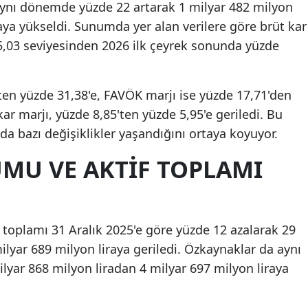
 aynı dönemde yüzde 22 artarak 1 milyar 482 milyon
Mersin
raya yükseldi. Sunumda yer alan verilere göre brüt kar
,03 seviyesinden 2026 ilk çeyrek sonunda yüzde
İstanbul
İzmir
'ten yüzde 31,38'e, FAVÖK marjı ise yüzde 17,71'den
Kars
kar marjı, yüzde 8,85'ten yüzde 5,95'e geriledi. Bu
nda bazı değişiklikler yaşandığını ortaya koyuyor.
Kastamonu
MU VE AKTIF TOPLAMI
Kayseri
Kırklareli
Kırşehir
f toplamı 31 Aralık 2025'e göre yüzde 12 azalarak 29
Kocaeli
ilyar 689 milyon liraya geriledi. Özkaynaklar da aynı
yar 868 milyon liradan 4 milyar 697 milyon liraya
Konya
Kütahya