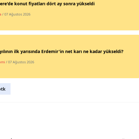
tere'de konut fiyatları dört ay sonra yükseldi
Samsun
a
/ 07 Ağustos 2026
Siirt
Sinop
Sivas
yılının ilk yarısında Erdemir'in net karı ne kadar yükseldi?
Tekirdağ
omi
/ 07 Ağustos 2026
Tokat
Trabzon
otk
Tunceli
Şanlıurfa
Uşak
Van