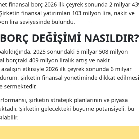
et finansal borç 2026 ilk çeyrek sonunda 2 milyar 43
Malatya
Şirketin finansal yatırımları 103 milyon lira, nakit ve
lyon lira seviyesinde bulundu.
Manisa
BORÇ DEĞIŞIMI NASILDIR?
Kahramanmaraş
Mardin
bakıldığında, 2025 sonundaki 5 milyar 508 milyon
sal borçtaki 409 milyon liralık artış ve nakit
Muğla
 azalışın etkisiyle 2026 ilk çeyrek sonunda 6 milyar
Muş
 durum, şirketin finansal yönetiminde dikkat edilmes
e sermektedir.
Nevşehir
Niğde
formansı, şirketin stratejik planlarının ve piyasa
maktadır. Şirketin gelecekteki büyüme potansiyeli, bu
Ordu
labilir.
Rize
Sakarya