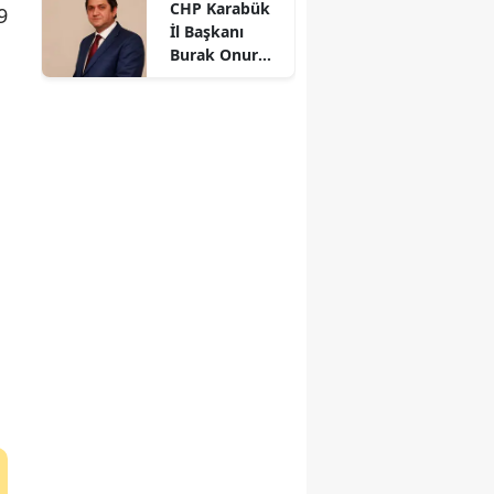
CHP Karabük
parmağı
9
İl Başkanı
koptu
Burak Onur
Gündüz oldu
i