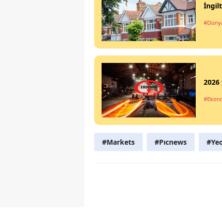
İngil
#Düny
2026 
#Ekon
#Markets
#Pıcnews
#Ye