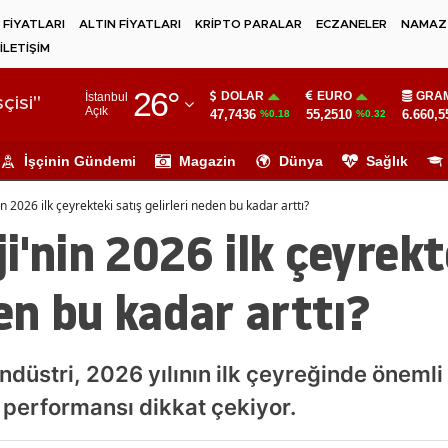
 FİYATLARI
ALTIN FİYATLARI
KRİPTO PARALAR
ECZANELER
NAMAZ 
İLETİŞİM
Adana
26
°
DOLAR
EURO
GRAM
İstanbul
Adıyaman
çisi"
Açık
47,7436
55,2510
6.660,5
%0.18
%0.32
Afyonkarahisar
İşçinin Gündemi
Magazin
Dünya
Sağlık
Ağrı
n 2026 ilk çeyrekteki satış gelirleri neden bu kadar arttı?
Amasya
i'nin 2026 ilk çeyrekt
Ankara
den bu kadar arttı?
Antalya
Artvin
düstri, 2026 yılının ilk çeyreğinde önemli bi
Aydın
l performansı dikkat çekiyor.
Balıkesir