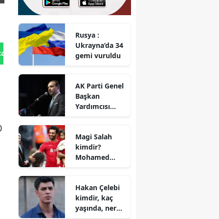
Rusya :
Ukrayna’da 34
tan Gönder
gemi vuruldu
AK Parti Genel
Başkan
Yardımcısı
Zorlu : Türk
dünyasının iş
0
Magi Salah
birliği uzak
kimdir?
değil, yakındır
Mohamed
Salah'ın eşi
kaç yaşında,
Hakan Çelebi
nereli ve
kimdir, kaç
mesleği nedir?
yaşında, nereli
ve sevgilisi var