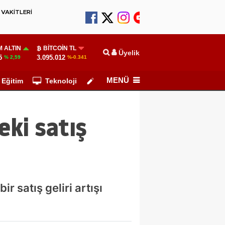
VAKİTLERİ
 ALTIN
BITCOIN TL
Üyelik
5
3.095.012
% 2,59
%-0.341
MENÜ
Eğitim
Teknoloji
Köşe Yazarları
eki satış
r satış geliri artışı