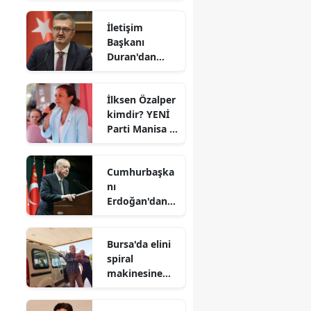
mı? Hangi
İletişim
dizilerde
Başkanı
oynadı?
Duran'dan
'çerçeve yasa'
açıklaması
İlksen Özalper
kimdir? YENİ
Parti Manisa İl
Başkanı kaç
yaşında ve
Cumhurbaşka
nereli?
nı
Erdoğan'dan
'çerçeve
yasaya' ilişkin
Bursa'da elini
açıklama
spiral
makinesine
kaptıran
adamın 2