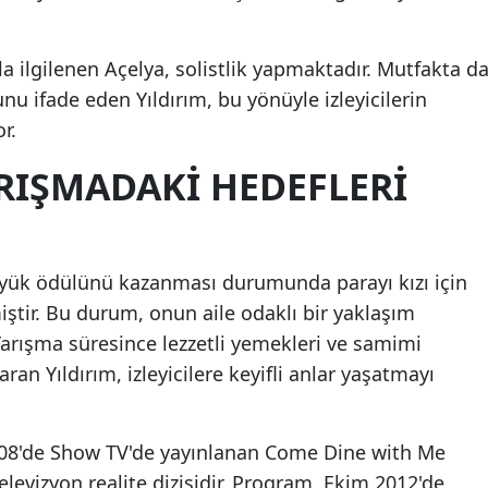
Mersin
la ilgilenen Açelya, solistlik yapmaktadır. Mutfakta d
İstanbul
nu ifade eden Yıldırım, bu yönüyle izleyicilerin
İzmir
r.
Kars
RIŞMADAKI HEDEFLERI
Kastamonu
Kayseri
üyük ödülünü kazanması durumunda parayı kızı için
Kırklareli
iştir. Bu durum, onun aile odaklı bir yaklaşım
Yarışma süresince lezzetli yemekleri ve samimi
Kırşehir
ran Yıldırım, izleyicilere keyifli anlar yaşatmayı
Kocaeli
Konya
008'de Show TV'de yayınlanan Come Dine with Me
Kütahya
elevizyon realite dizisidir. Program, Ekim 2012'de