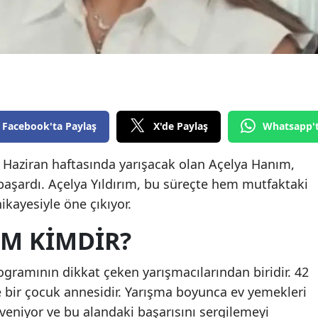
Edirne
Elazığ
Erzincan
Erzurum
Facebook'ta Paylaş
X'de Paylaş
Whatsapp'
Eskişehir
Haziran haftasında yarışacak olan Açelya Hanım,
Gaziantep
i başardı. Açelya Yıldırım, bu süreçte hem mutfaktaki
Giresun
ikayesiyle öne çıkıyor.
Gümüşhane
IM KIMDIR?
Hakkari
ogramının dikkat çeken yarışmacılarından biridir. 42
Hatay
ve bir çocuk annesidir. Yarışma boyunca ev yemekleri
Isparta
eniyor ve bu alandaki başarısını sergilemeyi