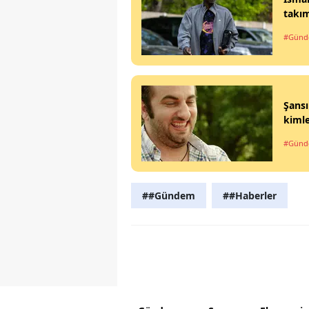
takı
#Gün
Şansı
kimle
#Gün
##Gündem
##Haberler