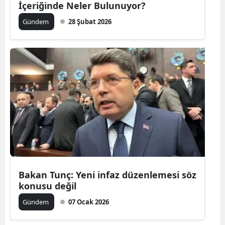
İçeriğinde Neler Bulunuyor?
Malatya
Gündem
28 Şubat 2026
Manisa
Kahramanm
Mardin
Muğla
Muş
Nevşehir
Niğde
Bakan Tunç: Yeni infaz düzenlemesi söz
Ordu
konusu değil
Rize
Gündem
07 Ocak 2026
Sakarya