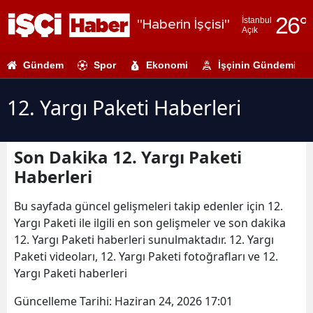
26
°
İstanbul
"Haberin İşçisi"
Açık
Adana
Gündem
Spor
Ekonomi
İşçinin Gündemi
Adıyaman
Afyonkarahi
12. Yargı Paketi Haberleri
Ağrı
Son Dakika 12. Yargı Paketi
Amasya
Haberleri
Ankara
Bu sayfada güncel gelişmeleri takip edenler için 12.
Antalya
Yargı Paketi ile ilgili en son gelişmeler ve son dakika
12. Yargı Paketi haberleri sunulmaktadır. 12. Yargı
Artvin
Paketi videoları, 12. Yargı Paketi fotoğrafları ve 12.
Aydın
Yargı Paketi haberleri
Balıkesir
Güncelleme Tarihi:
Haziran 24, 2026 17:01