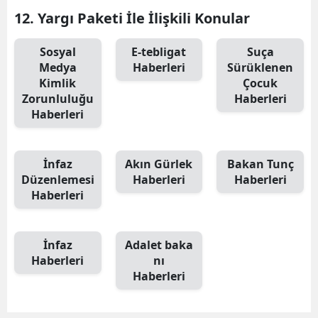
12. Yargı Paketi İle İlişkili Konular
Samsun
Sosyal
E-tebligat
Suça
Siirt
Medya
Haberleri
Sürüklenen
Kimlik
Çocuk
Sinop
Zorunluluğu
Haberleri
Sivas
Haberleri
Tekirdağ
İnfaz
Akın Gürlek
Bakan Tunç
Tokat
Düzenlemesi
Haberleri
Haberleri
Haberleri
Trabzon
Tunceli
İnfaz
Adalet baka
Şanlıurfa
Haberleri
nı
Haberleri
Uşak
Van