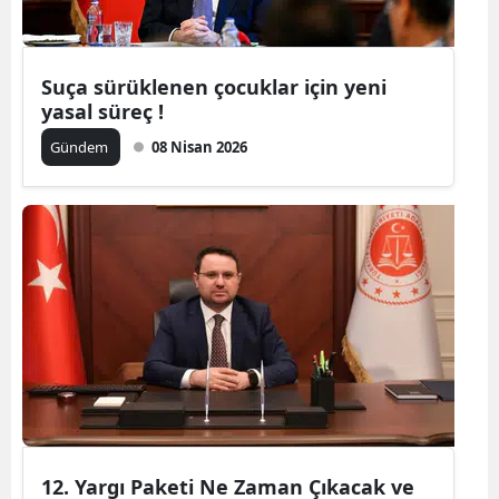
Mersin
İstanbul
Suça sürüklenen çocuklar için yeni
yasal süreç !
İzmir
Gündem
08 Nisan 2026
Kars
Kastamonu
Kayseri
Kırklareli
Kırşehir
Kocaeli
Konya
12. Yargı Paketi Ne Zaman Çıkacak ve
Kütahya