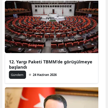
Bilecik
Bingöl
Bitlis
Bolu
Burdur
Bursa
12. Yargı Paketi TBMM’de görüşülmeye
Çanakkale
başlandı
Çankırı
Gündem
24 Haziran 2026
Çorum
Denizli
Diyarbakır