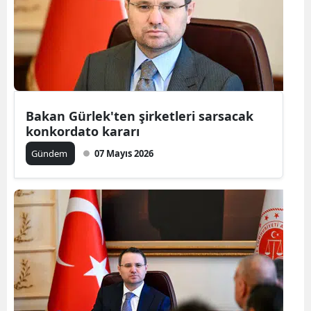
Edirne
Elazığ
Erzincan
Erzurum
Bakan Gürlek'ten şirketleri sarsacak
konkordato kararı
Eskişehir
Gündem
07 Mayıs 2026
Gaziantep
Giresun
Gümüşhan
Hakkari
Hatay
Isparta