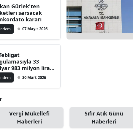
kan Gürlek'ten
Bilecik
rketleri sarsacak
nkordato kararı
Bingöl
ündem
07 Mayıs 2026
Bitlis
Bolu
-Tebligat
Burdur
gulamasıyla 33
lyar 983 milyon lira
Bursa
sarruf sağlandı'
ündem
30 Mart 2026
Çanakkale
Çankırı
r
Çorum
Vergi Mükellefi
Sıfır Atık Günü
Denizli
Haberleri
Haberleri
Diyarbakır