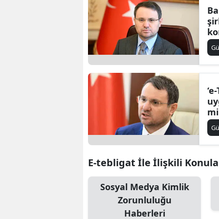
Ba
şi
ko
G
‘e
uy
mi
ta
G
E-tebligat İle İlişkili Konula
Sosyal Medya Kimlik
Zorunluluğu
Haberleri