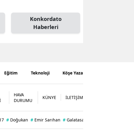
Konkordato
Haberleri
Eğitim
Teknoloji
Köşe Yazarları
HAVA
KÜNYE
İLETİŞİM
İ
DURUMU
17
#
Doğukan
#
Emir Sarıhan
#
Galatasaray'