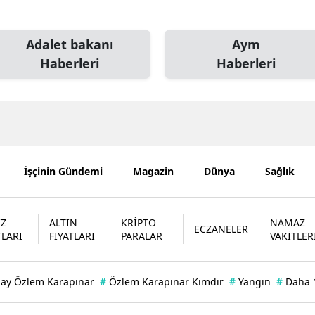
Edirne
Adalet bakanı
Aym
Elazığ
Haberleri
Haberleri
Erzincan
Erzurum
Eskişehir
Gaziantep
İşçinin Gündemi
Magazin
Dünya
Sağlık
Giresun
Gümüşhane
İZ
ALTIN
KRİPTO
NAMAZ
ECZANELER
TLARI
FİYATLARI
PARALAR
VAKİTLER
Hakkari
Hatay
bay Özlem Karapınar
#
Özlem Karapınar Kimdir
#
Yangın
#
Daha 
Isparta