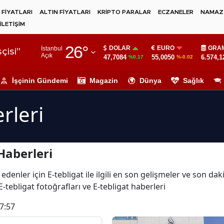
 FİYATLARI
ALTIN FİYATLARI
KRİPTO PARALAR
ECZANELER
NAMAZ 
İLETİŞİM
Adana
26
°
DOLAR
EURO
GRAM
İstanbul
Adıyaman
çisi"
Açık
47,7084
55,0050
6.574,1
%0.17
%-0.02
Afyonkarahisar
İşçinin Gündemi
Magazin
Dünya
Sağlık
Ağrı
rleri
Amasya
Ankara
Haberleri
Antalya
Artvin
denler için E-tebligat ile ilgili en son gelişmeler ve son dak
E-tebligat fotoğrafları ve E-tebligat haberleri
Aydın
7:57
Balıkesir