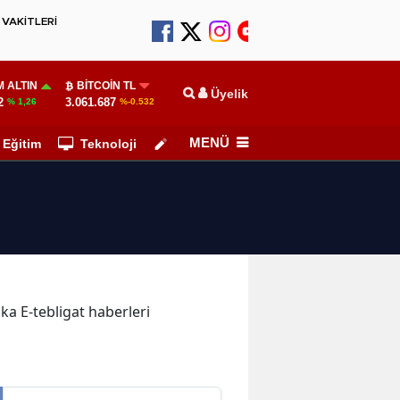
VAKİTLERİ
 ALTIN
BITCOIN TL
Üyelik
2
3.061.687
% 1,26
%-0.532
MENÜ
Eğitim
Teknoloji
Köşe Yazarları
ika E-tebligat haberleri