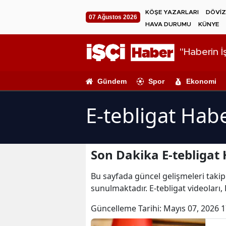
KÖŞE YAZARLARI
DÖVİZ
07 Ağustos 2026
HAVA DURUMU
KÜNYE
"Haberin İş
Gündem
Spor
Ekonomi
E-tebligat Habe
Son Dakika E-tebligat 
Bu sayfada güncel gelişmeleri takip e
sunulmaktadır. E-tebligat videoları, 
Güncelleme Tarihi:
Mayıs 07, 2026 1