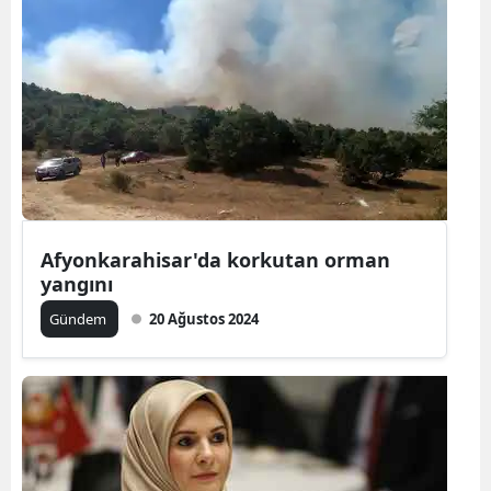
Samsun
Siirt
Sinop
Sivas
Tekirdağ
Afyonkarahisar'da korkutan orman
Tokat
yangını
Trabzon
Gündem
20 Ağustos 2024
Tunceli
Şanlıurfa
Uşak
Van