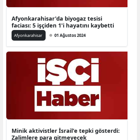
Yalova
Afyonkarahisar'da biyogaz tesisi
faciası: 5 işçiden 1'i hayatını kaybetti
Karabük
Afyonkarahisar
01 Ağustos 2024
Kilis
Osmaniye
Düzce
Minik aktivistler İsrail'e tepki gösterdi:
Zalimlere para gitmeyecek