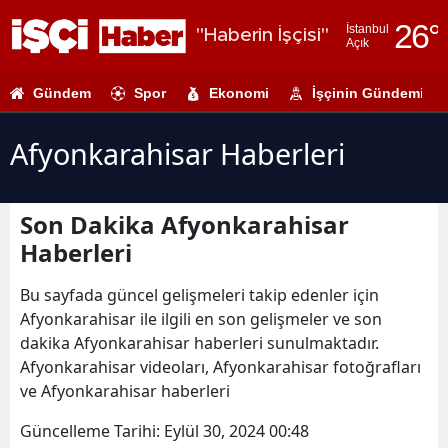
26
°
İstanbul
"Haberin İşçisi"
Açık
Adana
Gündem
Spor
Ekonomi
İşçinin Gündemi
Adıyaman
Afyonkarahi
Afyonkarahisar Haberleri
Ağrı
Son Dakika Afyonkarahisar
Amasya
Haberleri
Ankara
Bu sayfada güncel gelişmeleri takip edenler için
Antalya
Afyonkarahisar ile ilgili en son gelişmeler ve son
dakika Afyonkarahisar haberleri sunulmaktadır.
Artvin
Afyonkarahisar videoları, Afyonkarahisar fotoğrafları
Aydın
ve Afyonkarahisar haberleri
Balıkesir
Güncelleme Tarihi:
Eylül 30, 2024 00:48