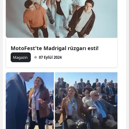
Edirne
Elazığ
Erzincan
Erzurum
MotoFest'te Madrigal rüzgarı esti!
Eskişehir
Magazin
07 Eylül 2024
Gaziantep
Giresun
Gümüşhan
Hakkari
Hatay
Isparta