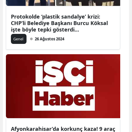
Mersin
Protokolde ‘plastik sandalye’ krizi:
İstanbul
CHP’li Belediye Başkanı Burcu Köksal
işte böyle tepki gösterdi…
İzmir
Genel
26 Ağustos 2024
Kars
Kastamonu
Kayseri
Kırklareli
Kırşehir
Kocaeli
Konya
Afyonkarahisar’da korkunç kaza! 9 araç
Kütahya