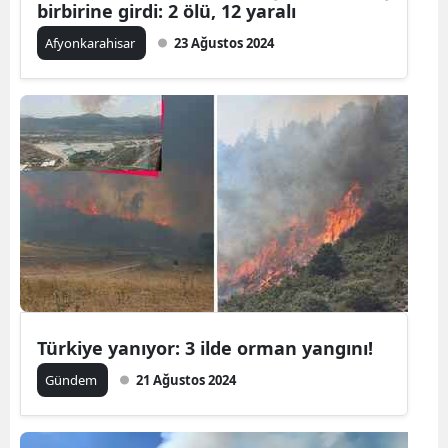
birbirine girdi: 2 ölü, 12 yaralı
Malatya
Afyonkarahisar
23 Ağustos 2024
Manisa
Kahramanm
Mardin
Muğla
Muş
Nevşehir
Niğde
Türkiye yanıyor: 3 ilde orman yangını!
Ordu
Gündem
21 Ağustos 2024
Rize
Sakarya