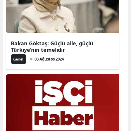
Yozgat
Zonguldak
Aksaray
Bakan Göktaş: Güçlü aile, güçlü
Bayburt
Türkiye’nin temelidir
Karaman
Genel
03 Ağustos 2024
Kırıkkale
Batman
Şırnak
Bartın
Ardahan
Iğdır