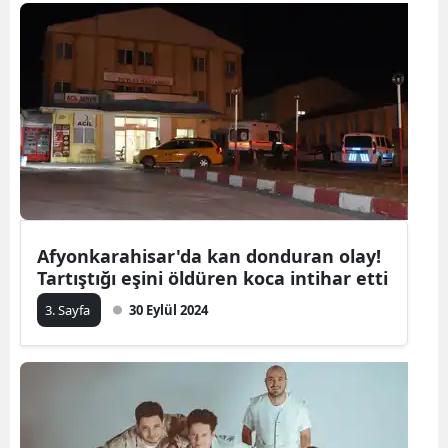
Bilecik
Bingöl
Bitlis
Bolu
Burdur
Bursa
Afyonkarahisar'da kan donduran olay!
Çanakkale
Tartıştığı eşini öldüren koca intihar etti
Çankırı
3. Sayfa
30 Eylül 2024
Çorum
Denizli
Diyarbakır