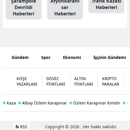
Şarampole
Afyonkarahi
Trafik Kazasi
Devrildi
sar
Haberleri
Edirne
Haberleri
Haberleri
Elazığ
Erzincan
Erzurum
Eskişehir
Gündem
Spor
Ekonomi
İşçinin Gündemi
Gaziantep
KÖŞE
DÖVİZ
ALTIN
KRİPTO
Giresun
YAZARLARI
FİYATLARI
FİYATLARI
PARALAR
Gümüşhan
Hakkari
#
Kaza
#
Albay Özlem Karapınar
#
Özlem Karapınar Kimdir
#
#
Hatay
Isparta
RSS
Copyright © 2026 . Her hakkı saklıdır.