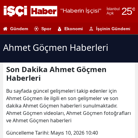
25
°
İstanbul
"Haberin İşçisi"
Açık
Adana
Gündem
Spor
Ekonomi
İşçinin Gündemi
Adıyaman
Afyonkarahi
Ahmet Göçmen Haberleri
Ağrı
Son Dakika Ahmet Göçmen
Amasya
Haberleri
Ankara
Bu sayfada güncel gelişmeleri takip edenler için
Antalya
Ahmet Göçmen ile ilgili en son gelişmeler ve son
dakika Ahmet Göçmen haberleri sunulmaktadır.
Artvin
Ahmet Göçmen videoları, Ahmet Göçmen fotoğrafları
Aydın
ve Ahmet Göçmen haberleri
Balıkesir
Güncelleme Tarihi:
Mayıs 10, 2026 10:40