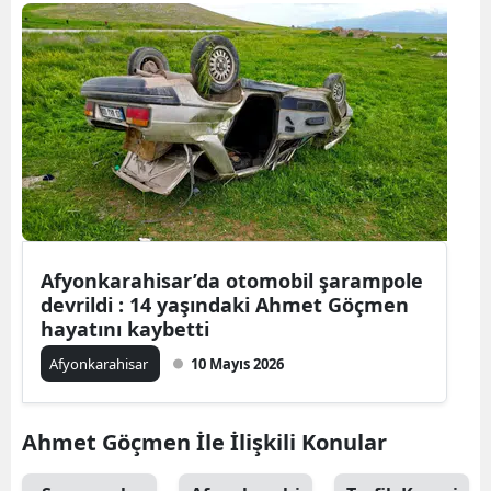
Bilecik
Bingöl
Bitlis
Bolu
Burdur
Bursa
Afyonkarahisar’da otomobil şarampole
Çanakkale
devrildi : 14 yaşındaki Ahmet Göçmen
hayatını kaybetti
Çankırı
Afyonkarahisar
10 Mayıs 2026
Çorum
Denizli
Ahmet Göçmen İle İlişkili Konular
Diyarbakır