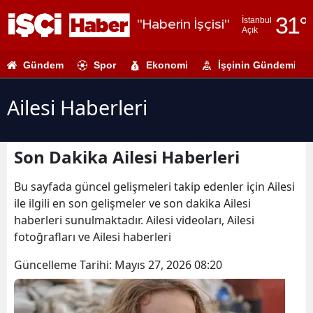
31
°
İstanbul
"Haberin İşçisi"
Açık
Adana
Gündem
Spor
Ekonomi
İşçinin Gündemi
Adıyaman
Afyonkarahi
Ailesi Haberleri
Ağrı
Son Dakika Ailesi Haberleri
Amasya
Ankara
Bu sayfada güncel gelişmeleri takip edenler için Ailesi
ile ilgili en son gelişmeler ve son dakika Ailesi
Antalya
haberleri sunulmaktadır. Ailesi videoları, Ailesi
fotoğrafları ve Ailesi haberleri
Artvin
Güncelleme Tarihi:
Mayıs 27, 2026 08:20
Aydın
Balıkesir