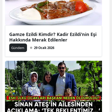
Edirne
Elazığ
Erzincan
Gamze Ezildi Kimdir? Kadir Ezildi'nin Eşi
Erzurum
Hakkında Merak Edilenler
Eskişehir
Gündem
29 Ocak 2026
Gaziantep
Giresun
Gümüşhan
Hakkari
Hatay
Isparta