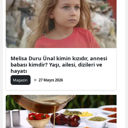
Bilecik
Bingöl
Bitlis
Bolu
Burdur
Melisa Duru Ünal kimin kızıdır, annesi
babası kimdir? Yaşı, ailesi, dizileri ve
Bursa
hayatı
Çanakkale
Magazin
27 Mayıs 2026
Çankırı
Çorum
Denizli
Diyarbakır