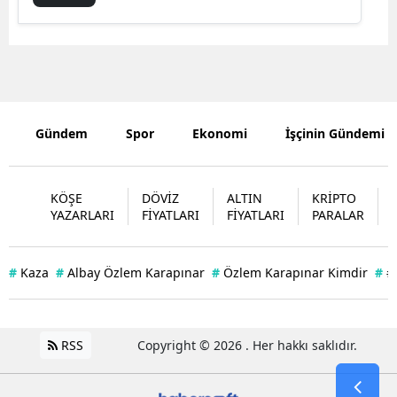
Malatya
Manisa
Kahramanm
Gündem
Spor
Ekonomi
İşçinin Gündemi
Mardin
Muğla
KÖŞE
DÖVİZ
ALTIN
KRİPTO
Muş
YAZARLARI
FİYATLARI
FİYATLARI
PARALAR
Nevşehir
#
Kaza
#
Albay Özlem Karapınar
#
Özlem Karapınar Kimdir
#
#
Niğde
Ordu
RSS
Copyright © 2026 . Her hakkı saklıdır.
Rize
Sakarya