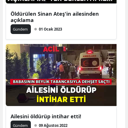
Mersin
Öldürülen Sinan Ateş'in ailesinden
açıklama
İstanbul
Gündem
01 Ocak 2023
İzmir
Kars
Kastamonu
Kayseri
Kırklareli
Kırşehir
Kocaeli
Konya
Ailesini öldürüp intihar etti!
Kütahya
Gündem
09 Ağustos 2022