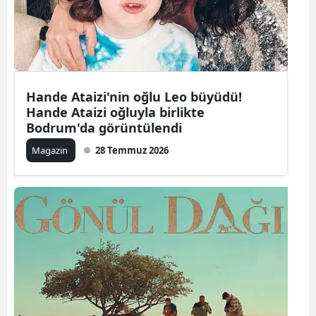
Edirne
Elazığ
Erzincan
Hande Ataizi'nin oğlu Leo büyüdü!
Erzurum
Hande Ataizi oğluyla birlikte
Bodrum'da görüntülendi
Eskişehir
Magazin
28 Temmuz 2026
Gaziantep
Giresun
Gümüşhan
Hakkari
Hatay
Isparta