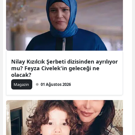
Bilecik
Bingöl
Bitlis
Bolu
Burdur
Nilay Kızılcık Şerbeti dizisinden ayrılıyor
mu? Feyza Civelek'in geleceği ne
Bursa
olacak?
Çanakkale
Magazin
01 Ağustos 2026
Çankırı
Çorum
Denizli
Diyarbakır