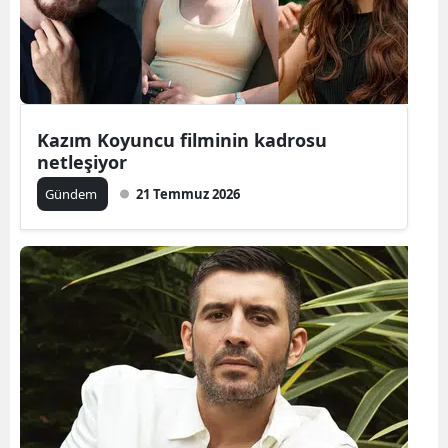
Yozgat
Zonguldak
Aksaray
Kazım Koyuncu filminin kadrosu
netleşiyor
Bayburt
Gündem
21 Temmuz 2026
Karaman
Kırıkkale
Batman
Şırnak
Bartın
Ardahan
Iğdır