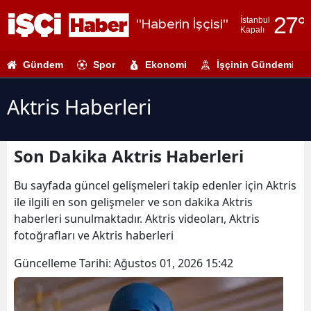
27
°
İstanbul
"Haberin İşçisi"
Kapalı
Adana
Gündem
Spor
Ekonomi
İşçinin Gündemi
Adıyaman
Afyonkarahi
Aktris Haberleri
Ağrı
Son Dakika Aktris Haberleri
Amasya
Ankara
Bu sayfada güncel gelişmeleri takip edenler için Aktris
ile ilgili en son gelişmeler ve son dakika Aktris
Antalya
haberleri sunulmaktadır. Aktris videoları, Aktris
fotoğrafları ve Aktris haberleri
Artvin
Güncelleme Tarihi:
Ağustos 01, 2026 15:42
Aydın
Balıkesir