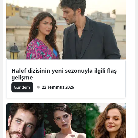
Samsun
Siirt
Sinop
Sivas
Tekirdağ
Halef dizisinin yeni sezonuyla ilgili flaş
Tokat
gelişme
Trabzon
Gündem
22 Temmuz 2026
Tunceli
Şanlıurfa
Uşak
Van