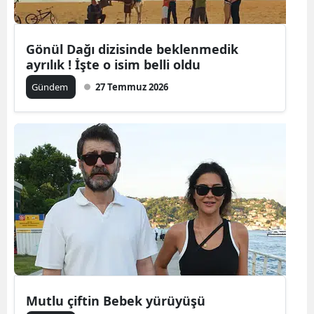
Mersin
Gönül Dağı dizisinde beklenmedik
İstanbul
ayrılık ! İşte o isim belli oldu
İzmir
Gündem
27 Temmuz 2026
Kars
Kastamonu
Kayseri
Kırklareli
Kırşehir
Kocaeli
Konya
Mutlu çiftin Bebek yürüyüşü
Kütahya