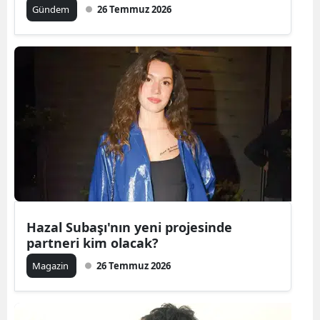
Gündem
26 Temmuz 2026
Malatya
Manisa
Kahramanm
Mardin
Muğla
Muş
Nevşehir
Hazal Subaşı'nın yeni projesinde
Niğde
partneri kim olacak?
Ordu
Magazin
26 Temmuz 2026
Rize
Sakarya