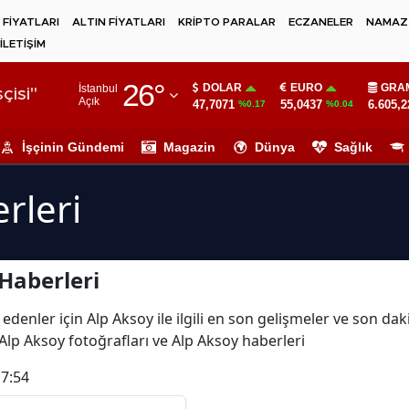
 FİYATLARI
ALTIN FİYATLARI
KRİPTO PARALAR
ECZANELER
NAMAZ 
İLETİŞİM
Adana
26
°
DOLAR
EURO
GRAM
İstanbul
Adıyaman
çisi"
Açık
47,7071
55,0437
6.605,2
%0.17
%0.04
Afyonkarahisar
İşçinin Gündemi
Magazin
Dünya
Sağlık
Ağrı
rleri
Amasya
Ankara
Haberleri
Antalya
Artvin
edenler için Alp Aksoy ile ilgili en son gelişmeler ve son da
Alp Aksoy fotoğrafları ve Alp Aksoy haberleri
Aydın
17:54
Balıkesir