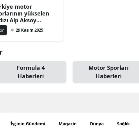
rkiye motor
Bilecik
orlarının yükselen
ldızı Alp Aksoy
Bingöl
mdir? Alp Aksoy kaç
or
29 Kasım 2025
Bitlis
şında ve hangi
rışlara katıldı?
Bolu
r
Burdur
Formula 4
Motor Sporları
Bursa
Haberleri
Haberleri
Çanakkale
Çankırı
Çorum
Denizli
İşçinin Gündemi
Magazin
Dünya
Sağlık
Diyarbakır