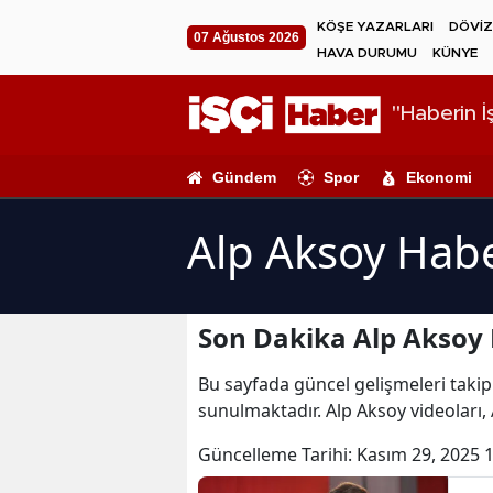
KÖŞE YAZARLARI
DÖVİZ
07 Ağustos 2026
HAVA DURUMU
KÜNYE
"Haberin İş
Gündem
Spor
Ekonomi
Alp Aksoy Habe
Son Dakika Alp Aksoy 
Bu sayfada güncel gelişmeleri takip 
sunulmaktadır. Alp Aksoy videoları, 
Güncelleme Tarihi:
Kasım 29, 2025 