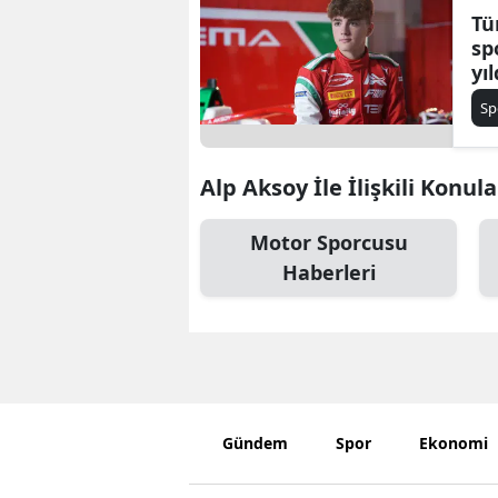
Tü
sp
yı
ki
Sp
ya
ya
Alp Aksoy İle İlişkili Konula
Motor Sporcusu
Haberleri
Gündem
Spor
Ekonomi