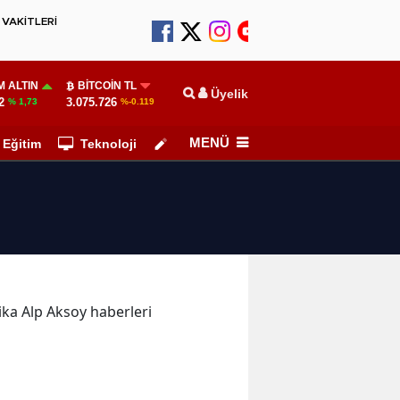
VAKİTLERİ
 ALTIN
BITCOIN TL
Üyelik
2
3.075.726
% 1,73
%-0.119
MENÜ
Eğitim
Teknoloji
Köşe Yazarları
kika Alp Aksoy haberleri