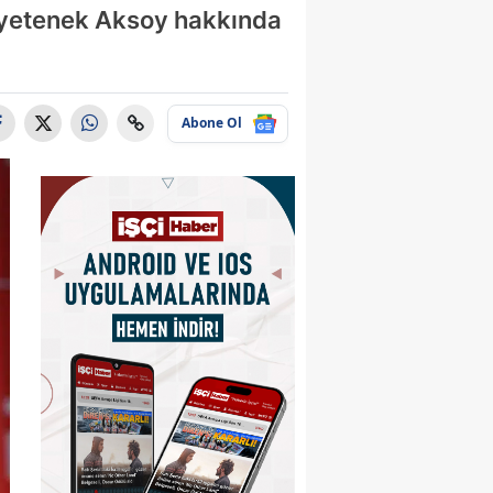
ç yetenek Aksoy hakkında
Abone Ol