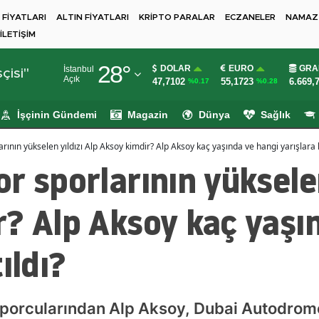
 FİYATLARI
ALTIN FİYATLARI
KRİPTO PARALAR
ECZANELER
NAMAZ 
İLETİŞİM
Adana
28
°
DOLAR
EURO
GRA
İstanbul
Adıyaman
çisi"
Açık
47,7102
55,1723
6.669,
%0.17
%0.28
Afyonkarahisar
İşçinin Gündemi
Magazin
Dünya
Sağlık
Ağrı
rının yükselen yıldızı Alp Aksoy kimdir? Alp Aksoy kaç yaşında ve hangi yarışlara k
Amasya
r sporlarının yükselen
Ankara
? Alp Aksoy kaç yaşı
Antalya
ıldı?
Artvin
Aydın
Balıkesir
sporcularından Alp Aksoy, Dubai Autodrome