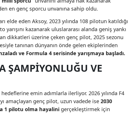
“milli sporcu”
unvanını almaya hak kazanarak
eden en genç sporcu unvanına sahip oldu.
Malatya
Manisa
rı elde eden Aksoy, 2023 yılında 108 pilotun katıldığı
o yarışını kazanarak uluslararası alanda geniş yankı
Kahramanmaraş
an dikkatleri üzerine çeken genç pilot, 2025 sezonu
Mardin
rmesiyle tanınan dünyanın önde gelen ekiplerinden
zaladı ve Formula 4 serisinde yarışmaya başladı.
Muğla
LYA ŞAMPIYONLUĞU VE
Muş
Nevşehir
Niğde
hedeflerine emin adımlarla ilerliyor. 2026 yılında F4
yı amaçlayan genç pilot, uzun vadede ise
2030
Ordu
la 1 pilotu olma hayalini
gerçekleştirmek için
Rize
Sakarya