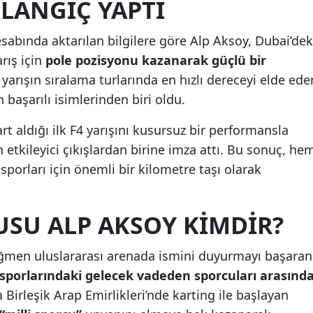
LANGIÇ YAPTI
Mersin
sabında aktarılan bilgilere göre Alp Aksoy, Dubai’dek
İstanbul
arış için
pole pozisyonu kazanarak güçlü bir
İzmir
yarışın sıralama turlarında en hızlı dereceyi elde ede
başarılı isimlerinden biri oldu.
Kars
t aldığı ilk F4 yarışını kusursuz bir performansla
Kastamonu
etkileyici çıkışlardan birine imza attı. Bu sonuç, he
Kayseri
porları için önemli bir kilometre taşı olarak
Kırklareli
SU ALP AKSOY KIMDIR?
Kırşehir
Kocaeli
ğmen uluslararası arenada ismini duyurmayı başaran
 sporlarındaki gelecek vadeden sporcuları arasınd
Konya
 Birleşik Arap Emirlikleri’nde karting ile başlayan
Kütahya