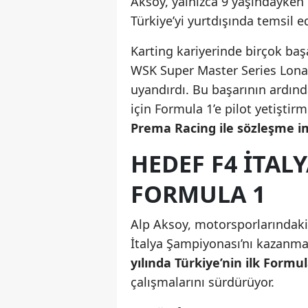
Aksoy, yalnızca 9 yaşındayken
Türkiye’yi yurtdışında temsil 
Karting kariyerinde birçok başa
WSK Super Master Series Lonat
uyandırdı. Bu başarının ardınd
için Formula 1’e pilot yetişti
Prema Racing ile sözleşme im
HEDEF F4 İTA
FORMULA 1
Alp Aksoy, motorsporlarındaki 
İtalya Şampiyonası’nı kazanma
yılında Türkiye’nin ilk Formu
çalışmalarını sürdürüyor.