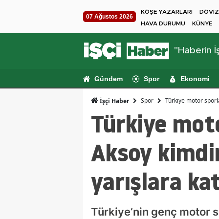
KÖŞE YAZARLARI
DÖVİZ
07 Ağustos 2026
HAVA DURUMU
KÜNYE
"Haberin İş
Gündem
Spor
Ekonomi
Spor
Türkiye motor sporla
İşçi Haber
Türkiye moto
Aksoy kimdir
yarışlara kat
Türkiye’nin genç motor 