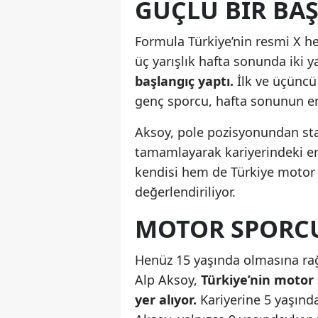
GÜÇLÜ BIR BAŞ
Formula Türkiye’nin resmi X he
üç yarışlık hafta sonunda iki y
başlangıç yaptı.
İlk ve üçüncü 
genç sporcu, hafta sonunun en 
Aksoy, pole pozisyonundan star
tamamlayarak kariyerindeki en 
kendisi hem de Türkiye motor s
değerlendiriliyor.
MOTOR SPORCU
Henüz 15 yaşında olmasına ra
Alp Aksoy,
Türkiye’nin motor
yer alıyor.
Kariyerine 5 yaşında