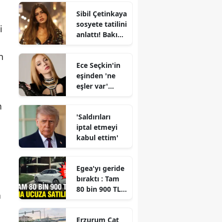
sınav
Sibil Çetinkaya
sonuçları ne
sosyete tatilini
zaman
i
anlattı! Bakın
açıklanacak?
hesabı nasıl
ödüyorlarmış
n
Ece Seçkin'in
eşinden 'ne
eşler var'
dedirten
m
hareket!
'Saldırıları
iptal etmeyi
kabul ettim'
Egea'yı geride
bıraktı : Tam
80 bin 900 TL
a
daha ucuza
satılıyor
Erzurum Çat