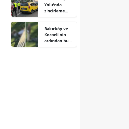
Yolu'nda
zincirleme
kaza ! 3 yaralı
Bakırköy ve
Kocaeli'nin
ardından bu
kez Pendik'te
parkta
kaydedilen
uygunsuz
görüntüler
gündemde