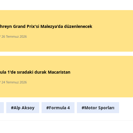
Samsun
Siirt
hreyn Grand Prix'si Malezya'da düzenlenecek
Sinop
/ 26 Temmuz 2026
Sivas
Tekirdağ
Tokat
la 1'de sıradaki durak Macaristan
/ 24 Temmuz 2026
Trabzon
Tunceli
Şanlıurfa
#Alp Aksoy
#Formula 4
#Motor Sporları
Uşak
Van