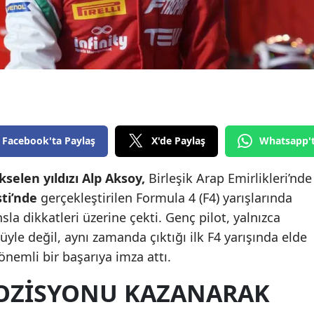
Edirne
Elazığ
Erzincan
Erzurum
Eskişehir
Facebook'ta Paylaş
X'de Paylaş
Whatsapp'
Gaziantep
selen yıldızı Alp Aksoy,
Birleşik Arap Emirlikleri’nde
Giresun
ti’nde
gerçekleştirilen Formula 4 (F4) yarışlarında
sla dikkatleri üzerine çekti. Genç pilot, yalnızca
Gümüşhane
yle değil, aynı zamanda çıktığı ilk F4 yarışında elde
Hakkari
 önemli bir başarıya imza attı.
Hatay
POZISYONU KAZANARAK
Isparta