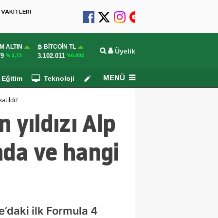
VAKİTLERİ
M ALTIN
BITCOIN TL
Üyelik
79
3.102.011
% 2,73
%0.892
MENÜ
Eğitim
Teknoloji
Köşe Yazarları
atıldı?
 yıldızı Alp
nda ve hangi
’daki ilk Formula 4