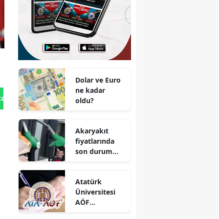
Dolar ve Euro
ne kadar
tan Gönder
oldu?
Akaryakıt
fiyatlarında
son durum
ne? Güncel
benzin ve
Atatürk
motorin
Üniversitesi
fiyatları
AÖF
bütünleme