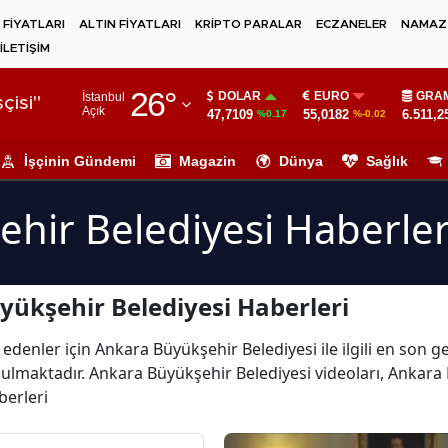
 FİYATLARI
ALTIN FİYATLARI
KRİPTO PARALAR
ECZANELER
NAMAZ 
İLETİŞİM
Adana
26
°
DOLAR
EURO
GRAM
İstanbul
Adıyaman
çisi"
Açık
47,7109
55,0182
6.511,2
%0.17
%-0.02
Afyonkarahisar
İşçinin Gündemi
Magazin
Dünya
Sağlık
Ağrı
hir Belediyesi Haberler
Amasya
Ankara
ükşehir Belediyesi Haberleri
Antalya
Artvin
edenler için Ankara Büyükşehir Belediyesi ile ilgili en son 
ulmaktadır. Ankara Büyükşehir Belediyesi videoları, Ankara 
Aydın
berleri
Balıkesir