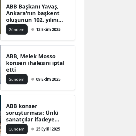
ABB Başkanı Yavaş,
Ankara'nın başkent
oluşunun 102. yılını
kutladı!
Gündem
12 Ekim 2025
ABB, Melek Mosso
konseri ihalesini iptal
etti
Gündem
09 Ekim 2025
ABB konser
soruşturması: Ünlü
sanatçılar ifadeye
çağrılacak
Gündem
25 Eylül 2025