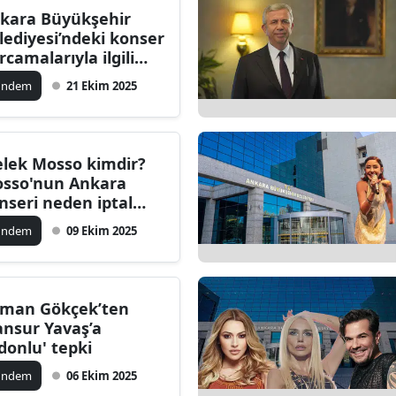
kara Büyükşehir
Bilecik
lediyesi’ndeki konser
rcamalarıyla ilgili
Bingöl
ni gelişme!
ündem
21 Ekim 2025
Bitlis
Bolu
lek Mosso kimdir?
Burdur
sso'nun Ankara
nseri neden iptal
Bursa
ildi?
ündem
09 Ekim 2025
Çanakkale
Çankırı
man Gökçek’ten
Çorum
nsur Yavaş’a
idonlu' tepki
Denizli
ündem
06 Ekim 2025
Diyarbakır