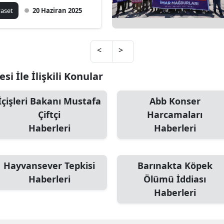
yaset
20 Haziran 2025
Mersin
İstanbul
<
>
İzmir
i İle İlişkili Konular
Kars
Kastamonu
İçişleri Bakanı Mustafa
Abb Konser
Çiftçi
Harcamaları
Kayseri
Haberleri
Haberleri
Kırklareli
Kırşehir
Hayvansever Tepkisi
Barınakta Köpek
Haberleri
Ölümü İddiası
Kocaeli
Haberleri
Konya
Kütahya