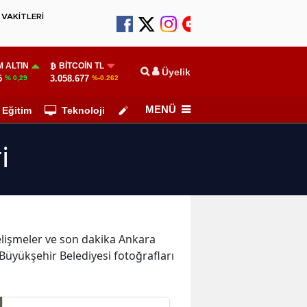
VAKİTLERİ
 ALTIN
BITCOIN TL
Üyelik
5
3.058.677
% 0,29
%-0.262
MENÜ
Eğitim
Teknoloji
Köşe Yazarları
i
gelişmeler ve son dakika Ankara
Büyükşehir Belediyesi fotoğrafları