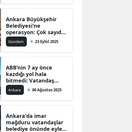
Ankara Büyükşehir
Belediyesi'ne
operasyon: Çok sayıda
gözaltı!
Gündem
23 Eylül 2025
ABB’nin 7 ay önce
kazdığı yol hala
bitmedi: Vatandaş
mağdur
Ankara
06 Ağustos 2025
Ankara'da imar
mağduru vatandaşlar
belediye önünde eylem