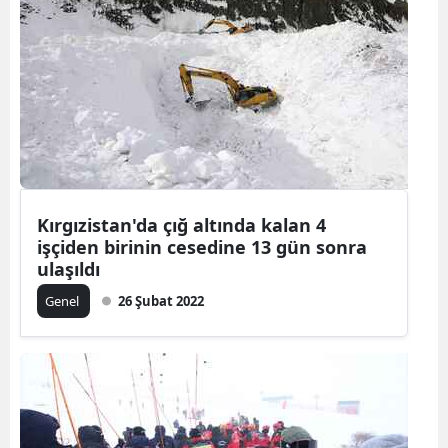
Edirne
Elazığ
Erzincan
Erzurum
Eskişehir
Kırgızistan'da çığ altında kalan 4
Gaziantep
işçiden birinin cesedine 13 gün sonra
ulaşıldı
Giresun
Genel
26 Şubat 2022
Gümüşhan
Hakkari
Hatay
Isparta