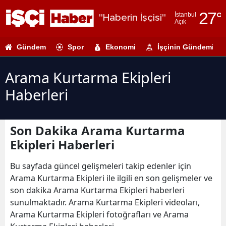
27
°
İstanbul
"Haberin İşçisi"
Açık
Adana
Gündem
Spor
Ekonomi
İşçinin Gündemi
Adıyaman
Afyonkarahi
Arama Kurtarma Ekipleri
Haberleri
Ağrı
Amasya
Son Dakika Arama Kurtarma
Ankara
Ekipleri Haberleri
Antalya
Bu sayfada güncel gelişmeleri takip edenler için
Artvin
Arama Kurtarma Ekipleri ile ilgili en son gelişmeler ve
son dakika Arama Kurtarma Ekipleri haberleri
Aydın
sunulmaktadır. Arama Kurtarma Ekipleri videoları,
Arama Kurtarma Ekipleri fotoğrafları ve Arama
Balıkesir