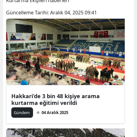
Kurtarma Ekipleri haberleri
Bilecik
Güncelleme Tarihi:
Aralık 04, 2025 09:41
Bingöl
Bitlis
Bolu
Burdur
Bursa
Çanakkale
Çankırı
Hakkari’de 3 bin 48 kişiye arama
kurtarma eğitimi verildi
Çorum
Gündem
04 Aralık 2025
Denizli
Diyarbakır