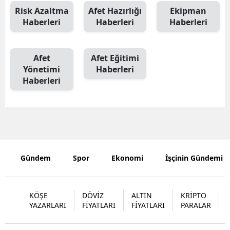
Risk Azaltma
Afet Hazırlığı
Ekipman
Malatya
Haberleri
Haberleri
Haberleri
Manisa
Afet
Afet Eğitimi
Kahramanm
Yönetimi
Haberleri
Mardin
Haberleri
Muğla
Muş
Nevşehir
Gündem
Spor
Ekonomi
İşçinin Gündemi
Niğde
Ordu
KÖŞE
DÖVİZ
ALTIN
KRİPTO
YAZARLARI
FİYATLARI
FİYATLARI
PARALAR
Rize
Sakarya