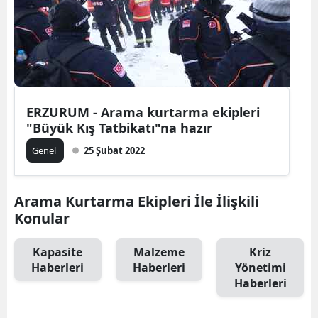
Mersin
İstanbul
İzmir
Kars
ERZURUM - Arama kurtarma ekipleri
"Büyük Kış Tatbikatı"na hazır
Kastamonu
Genel
25 Şubat 2022
Kayseri
Kırklareli
Arama Kurtarma Ekipleri İle İlişkili
Konular
Kırşehir
Kapasite
Malzeme
Kriz
Kocaeli
Haberleri
Haberleri
Yönetimi
Konya
Haberleri
Kütahya