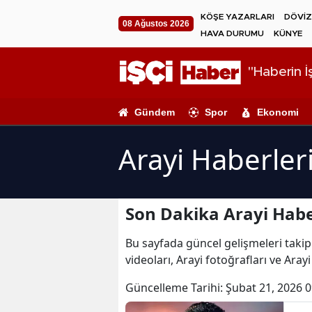
KÖŞE YAZARLARI
DÖVİZ
08 Ağustos 2026
HAVA DURUMU
KÜNYE
"Haberin İş
Gündem
Spor
Ekonomi
Arayi Haberler
Son Dakika Arayi Habe
Bu sayfada güncel gelişmeleri takip 
videoları, Arayi fotoğrafları ve Aray
Güncelleme Tarihi:
Şubat 21, 2026 0