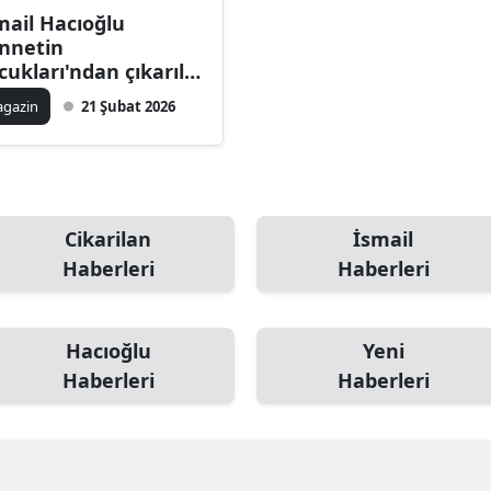
mail Hacıoğlu
Bilecik
nnetin
cukları'ndan çıkarıldı
Bingöl
, neden çıkarıldı?
gazin
21 Şubat 2026
Bitlis
ni başrol kim olacak?
Bolu
Burdur
Cikarilan
İsmail
Bursa
Haberleri
Haberleri
Çanakkale
Çankırı
Hacıoğlu
Yeni
Haberleri
Haberleri
Çorum
Denizli
Diyarbakır