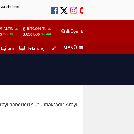
VAKİTLERİ
M ALTIN
BITCOIN TL
Üyelik
55
3.098.688
% 2,59
%0.448
MENÜ
Eğitim
Teknoloji
Köşe Yazarları
Arayi haberleri sunulmaktadır. Arayi