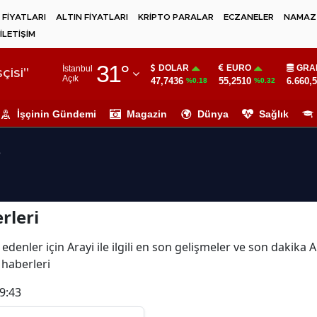
 FİYATLARI
ALTIN FİYATLARI
KRİPTO PARALAR
ECZANELER
NAMAZ 
İLETİŞİM
Adana
31
°
DOLAR
EURO
GRA
İstanbul
Adıyaman
çisi"
Açık
47,7436
55,2510
6.660,
%0.18
%0.32
Afyonkarahisar
İşçinin Gündemi
Magazin
Dünya
Sağlık
Ağrı
i
Amasya
Ankara
rleri
Antalya
Artvin
edenler için Arayi ile ilgili en son gelişmeler ve son dakika 
i haberleri
Aydın
9:43
Balıkesir