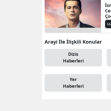
İs
Ce
Ço
mı
Ma
Ye
Arayi İle İlişkili Konular
Dizis
Haberleri
Yer
Haberleri