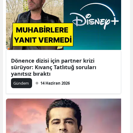
Bilecik
Bingöl
Bitlis
Bolu
Burdur
Dönence dizisi için partner krizi
sürüyor: Kıvanç Tatlıtuğ soruları
Bursa
yanıtsız bıraktı
Çanakkale
Gündem
14 Haziran 2026
Çankırı
Çorum
Denizli
Diyarbakır