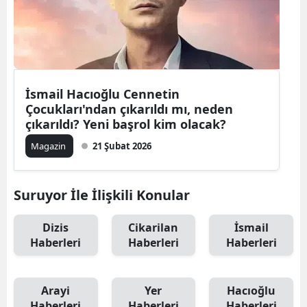
Edirne
Elazığ
Erzincan
İsmail Hacıoğlu Cennetin
Erzurum
Çocukları'ndan çıkarıldı mı, neden
çıkarıldı? Yeni başrol kim olacak?
Eskişehir
Magazin
21 Şubat 2026
Gaziantep
Giresun
Suruyor İle İlişkili Konular
Gümüşhan
Dizis
Cikarilan
İsmail
Haberleri
Haberleri
Haberleri
Hakkari
Hatay
Arayi
Yer
Hacıoğlu
Isparta
Haberleri
Haberleri
Haberleri