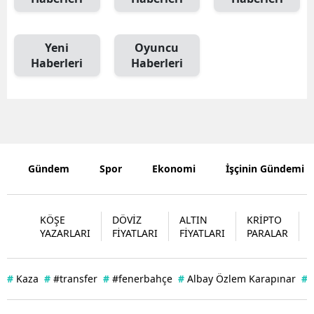
Mersin
Yeni
Oyuncu
İstanbul
Haberleri
Haberleri
İzmir
Kars
Kastamonu
Kayseri
Gündem
Spor
Ekonomi
İşçinin Gündemi
Kırklareli
KÖŞE
DÖVİZ
ALTIN
KRİPTO
Kırşehir
YAZARLARI
FİYATLARI
FİYATLARI
PARALAR
Kocaeli
Konya
#
Kaza
#
#transfer
#
#fenerbahçe
#
Albay Özlem Karapınar
#
Kütahya