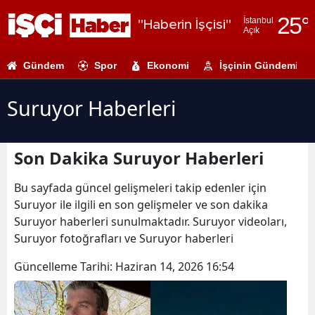
25
°
İstanbul
"Haberin İşçisi"
Açık
Adana
Gündem
Spor
Ekonomi
İşçinin Gündemi
Adıyaman
Afyonkarahi
Suruyor Haberleri
Ağrı
Son Dakika Suruyor Haberleri
Amasya
Ankara
Bu sayfada güncel gelişmeleri takip edenler için
Suruyor ile ilgili en son gelişmeler ve son dakika
Antalya
Suruyor haberleri sunulmaktadır. Suruyor videoları,
Suruyor fotoğrafları ve Suruyor haberleri
Artvin
Güncelleme Tarihi:
Haziran 14, 2026 16:54
Aydın
Balıkesir