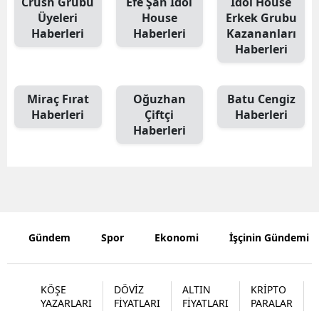
Crush Grubu
Efe Şan İdol
İdol House
Üyeleri
House
Erkek Grubu
Edirne
Haberleri
Haberleri
Kazananları
Elazığ
Haberleri
Erzincan
Miraç Fırat
Oğuzhan
Batu Cengiz
Erzurum
Haberleri
Çiftçi
Haberleri
Haberleri
Eskişehir
Gaziantep
Giresun
Gümüşhan
Gündem
Spor
Ekonomi
İşçinin Gündemi
Hakkari
Hatay
KÖŞE
DÖVİZ
ALTIN
KRİPTO
YAZARLARI
FİYATLARI
FİYATLARI
PARALAR
Isparta