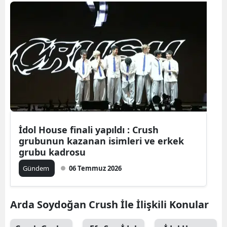
Bilecik
Bingöl
Bitlis
Bolu
Burdur
Bursa
İdol House finali yapıldı : Crush
Çanakkale
grubunun kazanan isimleri ve erkek
grubu kadrosu
Çankırı
Gündem
06 Temmuz 2026
Çorum
Denizli
Arda Soydoğan Crush İle İlişkili Konular
Diyarbakır