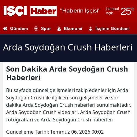
25
°
İstanbul
"Haberin İşçisi"
Açık
Adana
Gündem
Spor
Ekonomi
İşçinin Gündemi
Adıyaman
Afyonkarahi
Arda Soydoğan Crush Haberleri
Ağrı
Son Dakika Arda Soydoğan Crush
Amasya
Haberleri
Ankara
Bu sayfada güncel gelişmeleri takip edenler için Arda
Antalya
Soydoğan Crush ile ilgili en son gelişmeler ve son
dakika Arda Soydoğan Crush haberleri sunulmaktadır.
Artvin
Arda Soydoğan Crush videoları, Arda Soydoğan Crush
Aydın
fotoğrafları ve Arda Soydoğan Crush haberleri
Balıkesir
Güncelleme Tarihi:
Temmuz 06, 2026 00:02