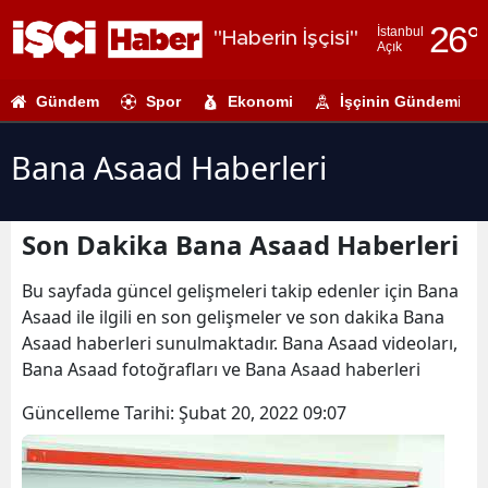
26
°
İstanbul
"Haberin İşçisi"
Açık
Adana
Gündem
Spor
Ekonomi
İşçinin Gündemi
Adıyaman
Afyonkarahi
Bana Asaad Haberleri
Ağrı
Son Dakika Bana Asaad Haberleri
Amasya
Ankara
Bu sayfada güncel gelişmeleri takip edenler için Bana
Asaad ile ilgili en son gelişmeler ve son dakika Bana
Antalya
Asaad haberleri sunulmaktadır. Bana Asaad videoları,
Bana Asaad fotoğrafları ve Bana Asaad haberleri
Artvin
Güncelleme Tarihi:
Şubat 20, 2022 09:07
Aydın
Balıkesir