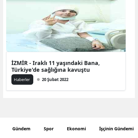
Bilecik
Bingöl
Bitlis
Bolu
Burdur
İZMİR - Iraklı 11 yaşındaki Bana,
Türkiye'de sağlığına kavuştu
Bursa
Haberler
20 Şubat 2022
Çanakkale
Çankırı
Çorum
Denizli
Gündem
Spor
Ekonomi
İşçinin Gündemi
Diyarbakır