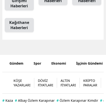
Girişimi
Haberleri
Haberleri
Haberleri
Edirne
Elazığ
Kağıthane
Erzincan
Haberleri
Erzurum
Eskişehir
Gaziantep
Gündem
Spor
Ekonomi
İşçinin Gündemi
Giresun
Gümüşhan
KÖŞE
DÖVİZ
ALTIN
KRİPTO
Hakkari
YAZARLARI
FİYATLARI
FİYATLARI
PARALAR
Hatay
#
Kaza
#
Albay Özlem Karapınar
#
Özlem Karapınar Kimdir
#
#
Isparta