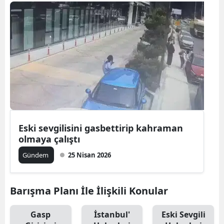
Bilecik
Bingöl
Bitlis
Bolu
Burdur
Bursa
Eski sevgilisini gasbettirip kahraman
Çanakkale
olmaya çalıştı
Çankırı
Gündem
25 Nisan 2026
Çorum
Barışma Planı İle İlişkili Konular
Denizli
Gasp
İstanbul'
Eski Sevgili
Diyarbakır