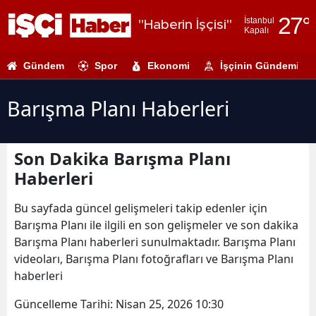
27
°
İstanbul
"Haberin İşçisi"
Kapalı
Adana
Gündem
Spor
Ekonomi
İşçinin Gündemi
Adıyaman
Afyonkarahi
Barışma Planı Haberleri
Ağrı
Son Dakika Barışma Planı
Amasya
Haberleri
Ankara
Bu sayfada güncel gelişmeleri takip edenler için
Antalya
Barışma Planı ile ilgili en son gelişmeler ve son dakika
Barışma Planı haberleri sunulmaktadır. Barışma Planı
Artvin
videoları, Barışma Planı fotoğrafları ve Barışma Planı
Aydın
haberleri
Balıkesir
Güncelleme Tarihi:
Nisan 25, 2026 10:30