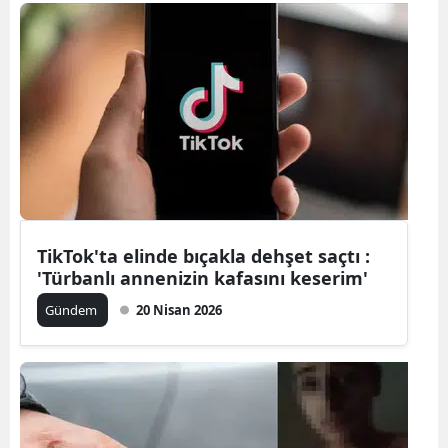
Bilecik
Bingöl
Bitlis
Bolu
Burdur
Bursa
TikTok'ta elinde bıçakla dehşet saçtı :
Çanakkale
'Türbanlı annenizin kafasını keserim'
Çankırı
Gündem
20 Nisan 2026
Çorum
Denizli
Diyarbakır