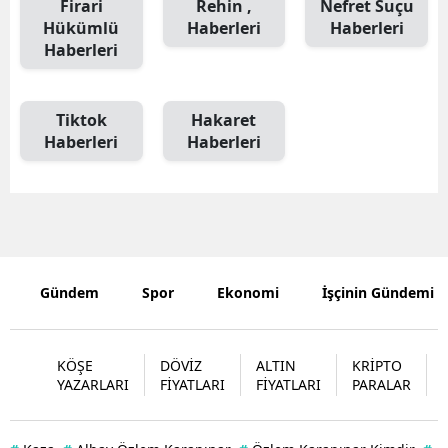
Firari
Rehin ,
Nefret Suçu
Hükümlü
Haberleri
Haberleri
Mersin
Haberleri
İstanbul
İzmir
Tiktok
Hakaret
Haberleri
Haberleri
Kars
Kastamonu
Kayseri
Kırklareli
Gündem
Spor
Ekonomi
İşçinin Gündemi
Kırşehir
Kocaeli
KÖŞE
DÖVİZ
ALTIN
KRİPTO
YAZARLARI
FİYATLARI
FİYATLARI
PARALAR
Konya
Kütahya