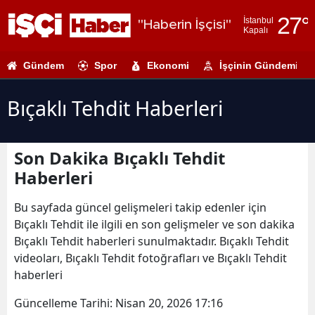
27
°
İstanbul
"Haberin İşçisi"
Kapalı
Adana
Gündem
Spor
Ekonomi
İşçinin Gündemi
Adıyaman
Afyonkarahi
Bıçaklı Tehdit Haberleri
Ağrı
Son Dakika Bıçaklı Tehdit
Amasya
Haberleri
Ankara
Bu sayfada güncel gelişmeleri takip edenler için
Antalya
Bıçaklı Tehdit ile ilgili en son gelişmeler ve son dakika
Bıçaklı Tehdit haberleri sunulmaktadır. Bıçaklı Tehdit
Artvin
videoları, Bıçaklı Tehdit fotoğrafları ve Bıçaklı Tehdit
Aydın
haberleri
Balıkesir
Güncelleme Tarihi:
Nisan 20, 2026 17:16