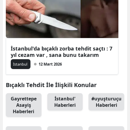
Edirne
Elazığ
Erzincan
Erzurum
İstanbul'da bıçaklı zorba tehdit saçtı : 7
yıl cezam var , sana bunu takarım
Eskişehir
İstanbul
12 Mart 2026
Gaziantep
Giresun
Bıçaklı Tehdit İle İlişkili Konular
Gümüşhan
Gayrettepe
İstanbul'
#uyuşturuçu
Hakkari
Asayiş
Haberleri
Haberleri
Haberleri
Hatay
Isparta