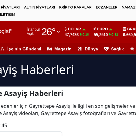
 FİYATLARI
ALTIN FİYATLARI
KRİPTO PARALAR
ECZANELER
NAMAZ 
İLETİŞİM
Adana
26
°
DOLAR
EURO
GRA
İstanbul
Adıyaman
çisi"
Açık
47,7436
55,2510
6.660,
%0.18
%0.32
Afyonkarahisar
İşçinin Gündemi
Magazin
Dünya
Sağlık
Ağrı
yiş Haberleri
Amasya
Ankara
 Asayiş Haberleri
Antalya
Artvin
edenler için Gayrettepe Asayiş ile ilgili en son gelişmeler 
 Asayiş videoları, Gayrettepe Asayiş fotoğrafları ve Gayrett
Aydın
:45
Balıkesir