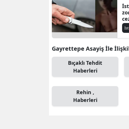
İs
zo
ce
ta
İs
Gayrettepe Asayiş İle İlişki
Bıçaklı Tehdit
Haberleri
Rehin ,
Haberleri