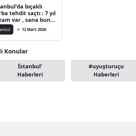
tanbul'da bıçaklı
Bilecik
rba tehdit saçtı : 7 yıl
zam var , sana bunu
Bingöl
karım
tanbul
12 Mart 2026
Bitlis
Bolu
li Konular
Burdur
İstanbul'
#uyuşturuçu
Bursa
Haberleri
Haberleri
Çanakkale
Çankırı
Çorum
Denizli
Diyarbakır