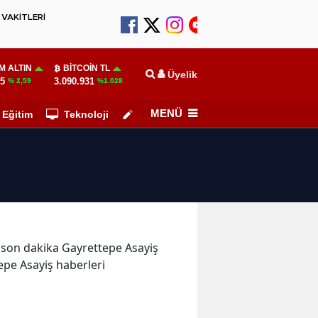
VAKİTLERİ
M ALTIN
BITCOIN TL
Üyelik
55
3.090.931
% 2,59
%1.028
MENÜ
Eğitim
Teknoloji
Köşe Yazarları
ve son dakika Gayrettepe Asayiş
epe Asayiş haberleri