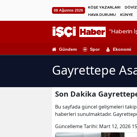
KÖŞE YAZARLARI
DÖVİZ
08 Ağustos 2026
HAVA DURUMU
KÜNYE
"Haberin İş
Gündem
Spor
Ekonomi
Gayrettepe Asa
Son Dakika Gayrettepe
Bu sayfada güncel gelişmeleri takip 
haberleri sunulmaktadır. Gayrettepe
Güncelleme Tarihi:
Mart 12, 2026 15