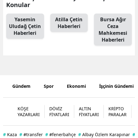
Konular
Edirne
Yasemin
Atilla Çetin
Bursa Ağır
Elazığ
Uludağ Çetin
Haberleri
Ceza
Haberleri
Mahkemesi
Erzincan
Haberleri
Erzurum
Eskişehir
Gaziantep
Giresun
Gündem
Spor
Ekonomi
İşçinin Gündemi
Gümüşhan
KÖŞE
DÖVİZ
ALTIN
KRİPTO
Hakkari
YAZARLARI
FİYATLARI
FİYATLARI
PARALAR
Hatay
Isparta
#
Kaza
#
#transfer
#
#fenerbahçe
#
Albay Özlem Karapınar
#