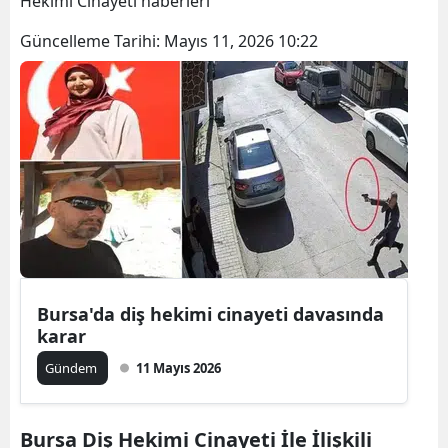
Hekimi Cinayeti haberleri
Bilecik
Güncelleme Tarihi:
Mayıs 11, 2026 10:22
Bingöl
Bitlis
Bolu
Burdur
Bursa
Çanakkale
Çankırı
Bursa'da diş hekimi cinayeti davasında
karar
Çorum
Gündem
11 Mayıs 2026
Denizli
Diyarbakır
Bursa Diş Hekimi Cinayeti İle İlişkili