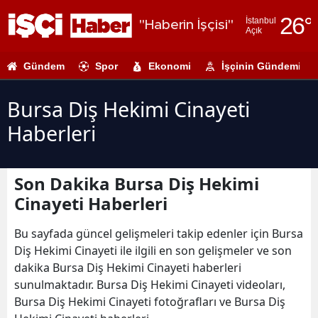
26
°
İstanbul
"Haberin İşçisi"
Açık
Adana
Gündem
Spor
Ekonomi
İşçinin Gündemi
Adıyaman
Afyonkarahi
Bursa Diş Hekimi Cinayeti
Haberleri
Ağrı
Amasya
Son Dakika Bursa Diş Hekimi
Ankara
Cinayeti Haberleri
Antalya
Bu sayfada güncel gelişmeleri takip edenler için Bursa
Artvin
Diş Hekimi Cinayeti ile ilgili en son gelişmeler ve son
dakika Bursa Diş Hekimi Cinayeti haberleri
Aydın
sunulmaktadır. Bursa Diş Hekimi Cinayeti videoları,
Bursa Diş Hekimi Cinayeti fotoğrafları ve Bursa Diş
Balıkesir