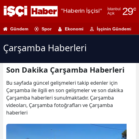
29
°
İstanbul
"Haberin İşçisi"
Açık
Adana
Gündem
Spor
Ekonomi
İşçinin Gündemi
Adıyaman
Afyonkarahi
Çarşamba Haberleri
Ağrı
Son Dakika Çarşamba Haberleri
Amasya
Ankara
Bu sayfada güncel gelişmeleri takip edenler için
Çarşamba ile ilgili en son gelişmeler ve son dakika
Antalya
Çarşamba haberleri sunulmaktadır. Çarşamba
videoları, Çarşamba fotoğrafları ve Çarşamba
Artvin
haberleri
Aydın
Balıkesir