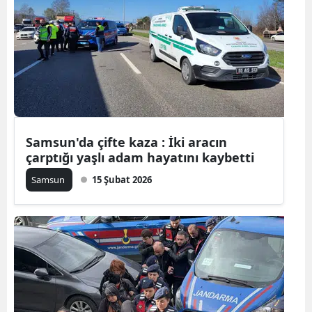
Bilecik
Bingöl
Bitlis
Bolu
Burdur
Samsun'da çifte kaza : İki aracın
çarptığı yaşlı adam hayatını kaybetti
Bursa
Samsun
15 Şubat 2026
Çanakkale
Çankırı
Çorum
Denizli
Diyarbakır