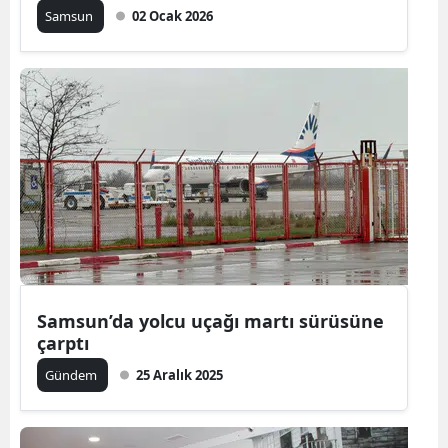
Samsun
02 Ocak 2026
Samsun’da yolcu uçağı martı sürüsüne
çarptı
Gündem
25 Aralık 2025