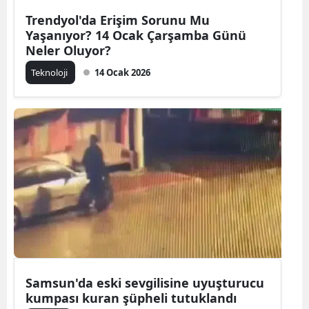
Trendyol'da Erişim Sorunu Mu
Yalova
Yaşanıyor? 14 Ocak Çarşamba Günü
Neler Oluyor?
Karabük
Teknoloji
14 Ocak 2026
Kilis
Osmaniye
Düzce
Samsun'da eski sevgilisine uyuşturucu
kumpası kuran şüpheli tutuklandı