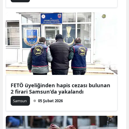
Malatya
Manisa
Kahramanm
Mardin
Muğla
Muş
Nevşehir
FETÖ üyeliğinden hapis cezası bulunan
2 firari Samsun’da yakalandı
Niğde
Samsun
05 Şubat 2026
Ordu
Rize
Sakarya