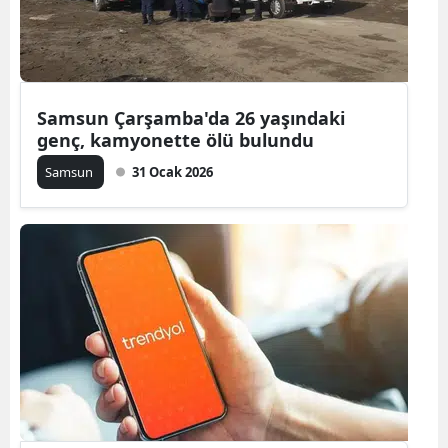
Yozgat
Zonguldak
Samsun Çarşamba'da 26 yaşındaki
Aksaray
genç, kamyonette ölü bulundu
Bayburt
Samsun
31 Ocak 2026
Karaman
Kırıkkale
Batman
Şırnak
Bartın
Ardahan
Iğdır