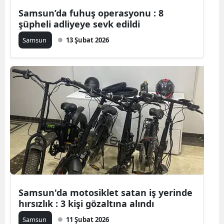
Samsun’da fuhuş operasyonu : 8
Mersin
şüpheli adliyeye sevk edildi
İstanbul
Samsun
13 Şubat 2026
İzmir
Kars
Kastamonu
Kayseri
Kırklareli
Kırşehir
Kocaeli
Samsun'da motosiklet satan iş yerinde
Konya
hırsızlık : 3 kişi gözaltına alındı
Kütahya
Samsun
11 Şubat 2026