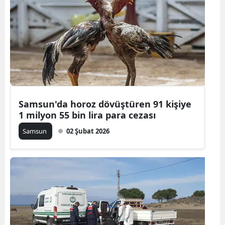
Samsun
Siirt
Sinop
Sivas
Tekirdağ
Samsun'da horoz dövüştüren 91 kişiye
1 milyon 55 bin lira para cezası
Tokat
Samsun
02 Şubat 2026
Trabzon
Tunceli
Şanlıurfa
Uşak
Van