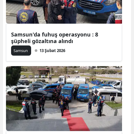
Edirne
Elazığ
Erzincan
Samsun'da fuhuş operasyonu : 8
şüpheli gözaltına alındı
Erzurum
Samsun
13 Şubat 2026
Eskişehir
Gaziantep
Giresun
Gümüşhan
Hakkari
Hatay
Isparta