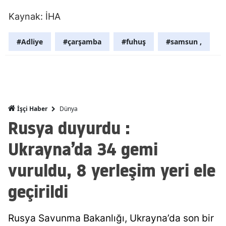
Malatya
Kaynak: İHA
Manisa
#Adliye
#çarşamba
#fuhuş
#samsun ,
Kahramanm
Mardin
Muğla
Dünya
İşçi Haber
Muş
Rusya duyurdu :
Nevşehir
Ukrayna’da 34 gemi
Niğde
vuruldu, 8 yerleşim yeri ele
Ordu
geçirildi
Rize
Rusya Savunma Bakanlığı, Ukrayna’da son bir
Sakarya