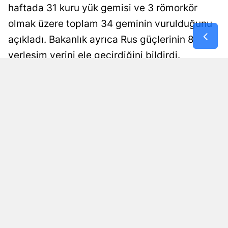
haftada 31 kuru yük gemisi ve 3 römorkör
Samsun
olmak üzere toplam 34 geminin vurulduğunu
Siirt
açıkladı. Bakanlık ayrıca Rus güçlerinin 8
yerleşim yerini ele geçirdiğini bildirdi.
Sinop
Sivas
Damla Eroğlu
Yayınlanma
08 Ağustos 2026 - 01:00
Editör
Tekirdağ
Tokat
Trabzon
Tunceli
Şanlıurfa
Uşak
Van