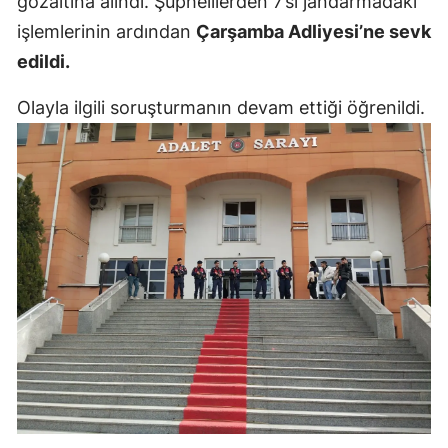
gözaltına alındı. Şüphelilerden 7’si jandarmadaki
Mersin
işlemlerinin ardından
Çarşamba Adliyesi’ne sevk
edildi.
İstanbul
Olayla ilgili soruşturmanın devam ettiği öğrenildi.
İzmir
Kars
Kastamonu
Kayseri
Kırklareli
Kırşehir
Kocaeli
Konya
Kütahya