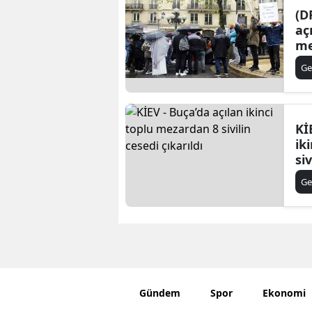
(D
aç
me
ce
Ge
Kİ
ik
siv
Ge
Gündem
Spor
Ekonomi