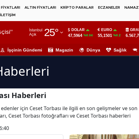
 FİYATLARI
ALTIN FİYATLARI
KRİPTO PARALAR
ECZANELER
NAMAZ 
İLETİŞİM
Adana
25
°
DOLAR
EURO
GRA
İstanbul
Adıyaman
çisi"
Açık
47,5964
55,1501
6.567,
%0.04
%0.2
Afyonkarahisar
İşçinin Gündemi
Magazin
Dünya
Sağlık
Ağrı
Haberleri
Amasya
Ankara
ası Haberleri
Antalya
Artvin
edenler için Ceset Torbası ile ilgili en son gelişmeler ve so
rı, Ceset Torbası fotoğrafları ve Ceset Torbası haberleri
Aydın
6:40
Balıkesir