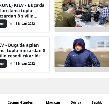
RONE) KİEV - Buça’da
Bilecik
ılan ikinci toplu
zardan 8 sivilin
Bingöl
sedi çıkarıldı
nel
13 Nisan 2022
Bitlis
Bolu
EV - Buça’da açılan
Burdur
inci toplu mezardan 8
ilin cesedi çıkarıldı
Bursa
nel
13 Nisan 2022
Çanakkale
Çankırı
Çorum
Denizli
İşçinin Gündemi
Magazin
Dünya
Sağlık
Diyarbakır