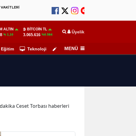
VAKİTLERİ
M ALTIN
BITCOIN TL
Üyelik
78
3.065.616
% 1,10
%0.584
MENÜ
Eğitim
Teknoloji
Köşe Yazarları
n dakika Ceset Torbası haberleri