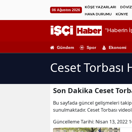
KÖŞE YAZARLARI
DÖVİZ
06 Ağustos 2026
HAVA DURUMU
KÜNYE
"Haberin İş
Gündem
Spor
Ekonomi
Ceset Torbası 
Son Dakika Ceset Torb
Bu sayfada güncel gelişmeleri takip 
sunulmaktadır. Ceset Torbası videola
Güncelleme Tarihi:
Nisan 13, 2022 1