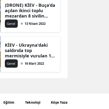
(DRONE) KİEV - Buça’da
açılan ikinci toplu
mezardan 8 sivilin
cesedi çıkarıldı
Genel
13 Nisan 2022
KİEV - Ukrayna'daki
saldırıda top
mermisiyle vurulan 16
katlı apartman
Genel
16 Mart 2022
Eğitim
Teknoloji
Köşe Yazarları