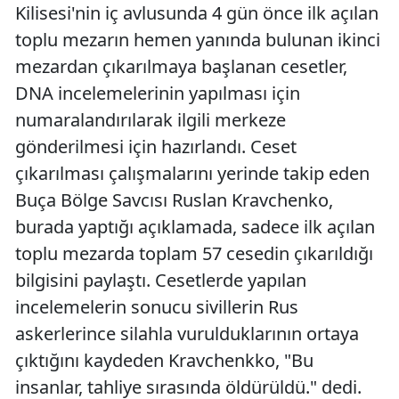
Kilisesi'nin iç avlusunda 4 gün önce ilk açılan
Edirne
toplu mezarın hemen yanında bulunan ikinci
Elazığ
mezardan çıkarılmaya başlanan cesetler,
DNA incelemelerinin yapılması için
Erzincan
numaralandırılarak ilgili merkeze
Erzurum
gönderilmesi için hazırlandı. Ceset
Eskişehir
çıkarılması çalışmalarını yerinde takip eden
Buça Bölge Savcısı Ruslan Kravchenko,
Gaziantep
burada yaptığı açıklamada, sadece ilk açılan
Giresun
toplu mezarda toplam 57 cesedin çıkarıldığı
bilgisini paylaştı. Cesetlerde yapılan
Gümüşhan
incelemelerin sonucu sivillerin Rus
Hakkari
askerlerince silahla vurulduklarının ortaya
Hatay
çıktığını kaydeden Kravchenkko, "Bu
insanlar, tahliye sırasında öldürüldü." dedi.
Isparta