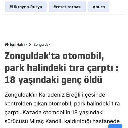
#Ukrayna-Rusya
#ceset torbası
#buca
Malatya
Manisa
Kahramanm
Mardin
Zonguldak
İşçi Haber
Zonguldak'ta otomobil,
Muğla
park halindeki tıra çarptı :
Muş
18 yaşındaki genç öldü
Nevşehir
Niğde
Zonguldak’ın Karadeniz Ereğli ilçesinde
Ordu
kontrolden çıkan otomobil, park halindeki tıra
çarptı. Kazada otomobilin 18 yaşındaki
Rize
sürücüsü Miraç Kandil, kaldırıldığı hastanede
Sakarya