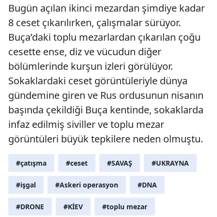
Bugün açılan ikinci mezardan şimdiye kadar
Mersin
8 ceset çıkarılırken, çalışmalar sürüyor.
İstanbul
Buça’daki toplu mezarlardan çıkarılan çoğu
cesette ense, diz ve vücudun diğer
İzmir
bölümlerinde kurşun izleri görülüyor.
Kars
Sokaklardaki ceset görüntüleriyle dünya
Kastamonu
gündemine giren ve Rus ordusunun nisanın
başında çekildiği Buça kentinde, sokaklarda
Kayseri
infaz edilmiş siviller ve toplu mezar
Kırklareli
görüntüleri büyük tepkilere neden olmuştu.
Kırşehir
#çatışma
#ceset
#SAVAŞ
#UKRAYNA
Kocaeli
#işgal
#Askeri operasyon
#DNA
Konya
#DRONE
#KİEV
#toplu mezar
Kütahya