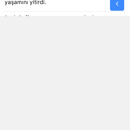
yaşamını yitirdi.
Samsun
Damla Eroğlu
Yayınlanma
Siirt
08 Ağustos 2026 - 23:31
Editör
Sinop
Sivas
Tekirdağ
Tokat
Trabzon
Tunceli
Şanlıurfa
KAYNAK: AA
Okunma Süresi: 1 dk
Uşak
Van