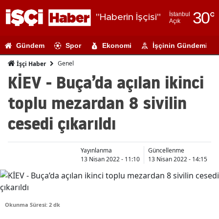
30
°
İstanbul
"Haberin İşçisi"
Açık
Adana
Gündem
Spor
Ekonomi
İşçinin Gündemi
Adıyaman
Genel
İşçi Haber
Afyonkarahi
KİEV - Buça’da açılan ikinci
Ağrı
toplu mezardan 8 sivilin
Amasya
cesedi çıkarıldı
Ankara
Antalya
Yayınlanma
Güncellenme
13 Nisan 2022 - 11:10
13 Nisan 2022 - 14:15
Artvin
Aydın
Okunma Süresi: 2 dk
Balıkesir