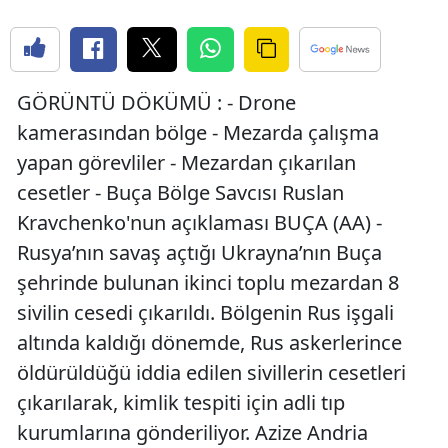
Bilecik
Bingöl
GÖRÜNTÜ DÖKÜMÜ : - Drone
Bitlis
kamerasından bölge - Mezarda çalışma
Bolu
yapan görevliler - Mezardan çıkarılan
Burdur
cesetler - Buça Bölge Savcısı Ruslan
Kravchenko'nun açıklaması BUÇA (AA) -
Bursa
Rusya’nın savaş açtığı Ukrayna’nın Buça
Çanakkale
şehrinde bulunan ikinci toplu mezardan 8
sivilin cesedi çıkarıldı. Bölgenin Rus işgali
Çankırı
altında kaldığı dönemde, Rus askerlerince
Çorum
öldürüldüğü iddia edilen sivillerin cesetleri
Denizli
çıkarılarak, kimlik tespiti için adli tıp
kurumlarına gönderiliyor. Azize Andria
Diyarbakır