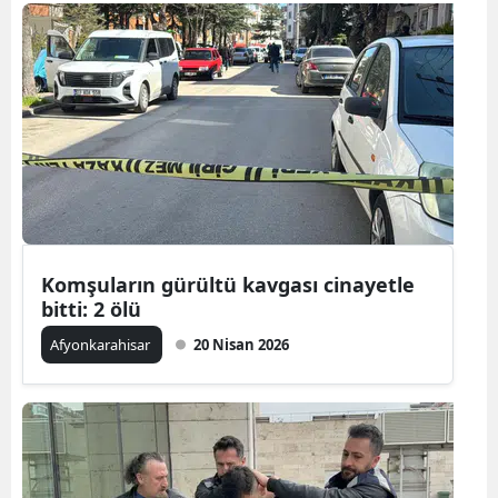
Bilecik
Bingöl
Bitlis
Bolu
Burdur
Bursa
Komşuların gürültü kavgası cinayetle
Çanakkale
bitti: 2 ölü
Çankırı
Afyonkarahisar
20 Nisan 2026
Çorum
Denizli
Diyarbakır