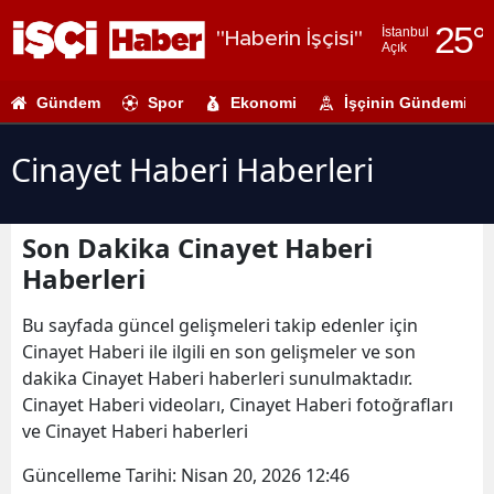
25
°
İstanbul
"Haberin İşçisi"
Açık
Adana
Gündem
Spor
Ekonomi
İşçinin Gündemi
Adıyaman
Afyonkarahi
Cinayet Haberi Haberleri
Ağrı
Son Dakika Cinayet Haberi
Amasya
Haberleri
Ankara
Bu sayfada güncel gelişmeleri takip edenler için
Antalya
Cinayet Haberi ile ilgili en son gelişmeler ve son
dakika Cinayet Haberi haberleri sunulmaktadır.
Artvin
Cinayet Haberi videoları, Cinayet Haberi fotoğrafları
Aydın
ve Cinayet Haberi haberleri
Balıkesir
Güncelleme Tarihi:
Nisan 20, 2026 12:46