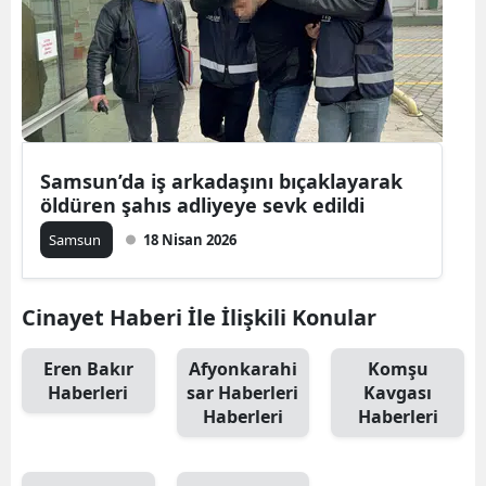
Edirne
Elazığ
Erzincan
Erzurum
Samsun’da iş arkadaşını bıçaklayarak
öldüren şahıs adliyeye sevk edildi
Eskişehir
Samsun
18 Nisan 2026
Gaziantep
Giresun
Cinayet Haberi İle İlişkili Konular
Gümüşhan
Eren Bakır
Afyonkarahi
Komşu
Hakkari
Haberleri
sar Haberleri
Kavgası
Haberleri
Haberleri
Hatay
Isparta