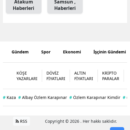
Atakum
Samsun ,
Haberleri
Haberleri
Mersin
İstanbul
İzmir
Kars
Gündem
Spor
Ekonomi
İşçinin Gündemi
Kastamonu
Kayseri
KÖŞE
DÖVİZ
ALTIN
KRİPTO
YAZARLARI
FİYATLARI
FİYATLARI
PARALAR
Kırklareli
Kırşehir
#
Kaza
#
Albay Özlem Karapınar
#
Özlem Karapınar Kimdir
#
#
Kocaeli
Konya
RSS
Copyright © 2026 . Her hakkı saklıdır.
Kütahya