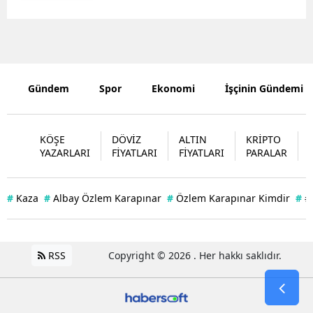
Mersin
İstanbul
İzmir
Gündem
Spor
Ekonomi
İşçinin Gündemi
Kars
Kastamonu
KÖŞE
DÖVİZ
ALTIN
KRİPTO
YAZARLARI
FİYATLARI
FİYATLARI
PARALAR
Kayseri
Kırklareli
#
Kaza
#
Albay Özlem Karapınar
#
Özlem Karapınar Kimdir
#
#
Kırşehir
Kocaeli
RSS
Copyright © 2026 . Her hakkı saklıdır.
Konya
Kütahya