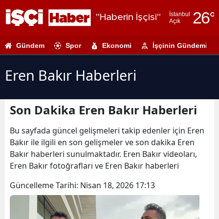
26
°
İstanbul
"Haberin İşçisi"
Açık
Adana
Gündem
Spor
Ekonomi
İşçinin Gündemi
Adıyaman
Afyonkarahi
Eren Bakır Haberleri
Ağrı
Son Dakika Eren Bakır Haberleri
Amasya
Ankara
Bu sayfada güncel gelişmeleri takip edenler için Eren
Bakır ile ilgili en son gelişmeler ve son dakika Eren
Antalya
Bakır haberleri sunulmaktadır. Eren Bakır videoları,
Eren Bakır fotoğrafları ve Eren Bakır haberleri
Artvin
Güncelleme Tarihi:
Nisan 18, 2026 17:13
Aydın
Balıkesir