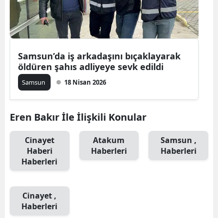
Edirne
Elazığ
Erzincan
Samsun’da iş arkadaşını bıçaklayarak
öldüren şahıs adliyeye sevk edildi
Erzurum
Samsun
18 Nisan 2026
Eskişehir
Gaziantep
Eren Bakır İle İlişkili Konular
Giresun
Cinayet
Atakum
Samsun ,
Haberi
Haberleri
Haberleri
Gümüşhan
Haberleri
Hakkari
Hatay
Cinayet ,
Haberleri
Isparta