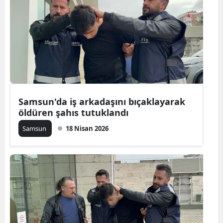
Bilecik
Bingöl
Bitlis
Bolu
Burdur
Samsun'da iş arkadaşını bıçaklayarak
öldüren şahıs tutuklandı
Bursa
Samsun
18 Nisan 2026
Çanakkale
Çankırı
Çorum
Denizli
Diyarbakır