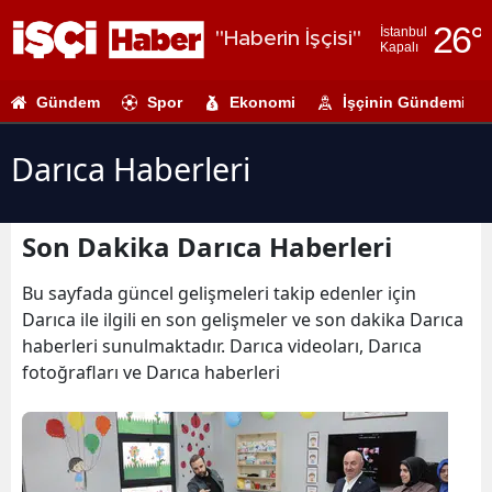
26
°
İstanbul
"Haberin İşçisi"
Kapalı
Adana
Gündem
Spor
Ekonomi
İşçinin Gündemi
Adıyaman
Afyonkarahi
Darıca Haberleri
Ağrı
Son Dakika Darıca Haberleri
Amasya
Ankara
Bu sayfada güncel gelişmeleri takip edenler için
Darıca ile ilgili en son gelişmeler ve son dakika Darıca
Antalya
haberleri sunulmaktadır. Darıca videoları, Darıca
fotoğrafları ve Darıca haberleri
Artvin
Aydın
Balıkesir