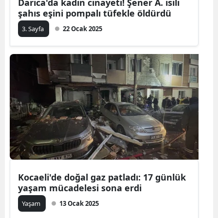
Darıca'da kadın cinayeti! Şener A. isili
şahıs eşini pompalı tüfekle öldürdü
Yalova
3. Sayfa
22 Ocak 2025
Karabük
Kilis
Osmaniye
Düzce
Kocaeli'de doğal gaz patladı: 17 günlük
yaşam mücadelesi sona erdi
Yaşam
13 Ocak 2025