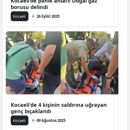
Kocaeli’de panik anları! Doğal gaz
borusu delindi
Mersin
Kocaeli
26 Eylül 2025
İstanbul
İzmir
Kars
Kastamonu
Kayseri
Kırklareli
Kırşehir
Kocaeli
Kocaeli'de 4 kişinin saldırına uğrayan
genç bıçaklandı
Konya
Kocaeli
09 Ağustos 2025
Kütahya