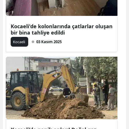
Edirne
Elazığ
Kocaeli'de kolonlarında çatlarlar oluşan
Erzincan
bir bina tahliye edildi
Kocaeli
03 Kasım 2025
Erzurum
Eskişehir
Gaziantep
Giresun
Gümüşhan
Hakkari
Hatay
Isparta