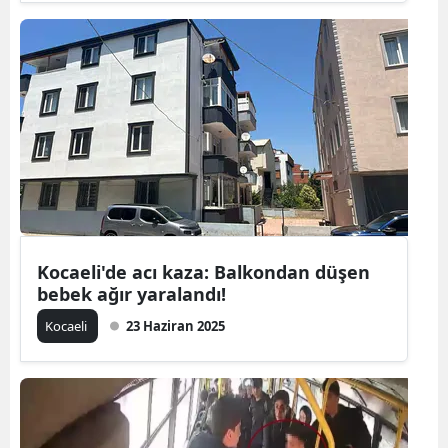
Malatya
Manisa
Kahramanm
Mardin
Muğla
Muş
Kocaeli'de acı kaza: Balkondan düşen
Nevşehir
bebek ağır yaralandı!
Niğde
Kocaeli
23 Haziran 2025
Ordu
Rize
Sakarya