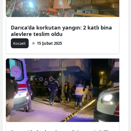
Yozgat
Zonguldak
Darıca’da korkutan yangın: 2 katlı bina
alevlere teslim oldu
Aksaray
Kocaeli
15 Şubat 2025
Bayburt
Karaman
Kırıkkale
Batman
Şırnak
Bartın
Ardahan
Iğdır