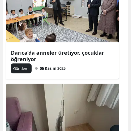
Bilecik
Bingöl
Bitlis
Bolu
Darıca’da anneler üretiyor, çocuklar
Burdur
öğreniyor
Bursa
Gündem
06 Kasım 2025
Çanakkale
Çankırı
Çorum
Denizli
Diyarbakır