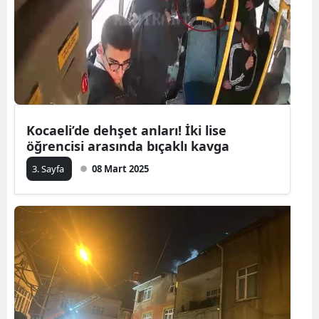
Samsun
Siirt
Sinop
Sivas
Kocaeli’de dehşet anları! İki lise
Tekirdağ
öğrencisi arasında bıçaklı kavga
3. Sayfa
08 Mart 2025
Tokat
Trabzon
Tunceli
Şanlıurfa
Uşak
Van