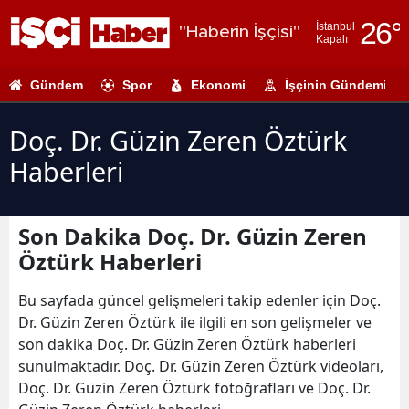
26
°
İstanbul
"Haberin İşçisi"
Kapalı
Adana
Gündem
Spor
Ekonomi
İşçinin Gündemi
Adıyaman
Afyonkarahi
Doç. Dr. Güzin Zeren Öztürk
Haberleri
Ağrı
Amasya
Son Dakika Doç. Dr. Güzin Zeren
Ankara
Öztürk Haberleri
Antalya
Bu sayfada güncel gelişmeleri takip edenler için Doç.
Artvin
Dr. Güzin Zeren Öztürk ile ilgili en son gelişmeler ve
son dakika Doç. Dr. Güzin Zeren Öztürk haberleri
Aydın
sunulmaktadır. Doç. Dr. Güzin Zeren Öztürk videoları,
Doç. Dr. Güzin Zeren Öztürk fotoğrafları ve Doç. Dr.
Balıkesir