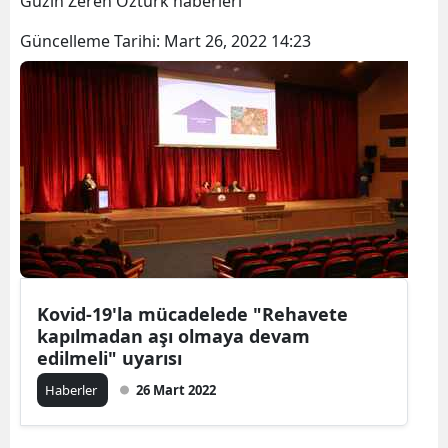
Güzin Zeren Öztürk haberleri
Bilecik
Güncelleme Tarihi:
Mart 26, 2022 14:23
Bingöl
Bitlis
Bolu
Burdur
Bursa
Çanakkale
Çankırı
Kovid-19'la mücadelede "Rehavete
kapılmadan aşı olmaya devam
Çorum
edilmeli" uyarısı
Haberler
26 Mart 2022
Denizli
Diyarbakır