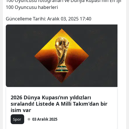
100 Oyuncusu fotoğrafları ve Dünya Kupası'nın En İyi
Bilecik
100 Oyuncusu haberleri
Bingöl
Güncelleme Tarihi:
Aralık 03, 2025 17:40
Bitlis
Bolu
Burdur
Bursa
Çanakkale
Çankırı
2026 Dünya Kupası’nın yıldızları
Çorum
sıralandı! Listede A Milli Takım’dan bir
isim var
Denizli
Spor
03 Aralık 2025
Diyarbakır