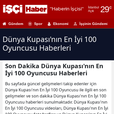
29
°
İstanbul
"Haberin İşçisi"
Açık
Adana
Gündem
Spor
Ekonomi
İşçinin Gündemi
Adıyaman
Afyonkarahi
Dünya Kupası'nın En İyi 100
Oyuncusu Haberleri
Ağrı
Amasya
Son Dakika Dünya Kupası'nın En
Ankara
İyi 100 Oyuncusu Haberleri
Antalya
Bu sayfada güncel gelişmeleri takip edenler için
Artvin
Dünya Kupası'nın En İyi 100 Oyuncusu ile ilgili en son
gelişmeler ve son dakika Dünya Kupası'nın En İyi 100
Aydın
Oyuncusu haberleri sunulmaktadır. Dünya Kupası'nın
En İyi 100 Oyuncusu videoları, Dünya Kupası'nın En İyi
Balıkesir