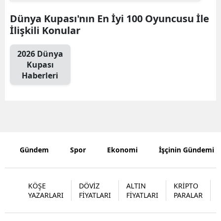
Edirne
Dünya Kupası'nın En İyi 100 Oyuncusu İle
İlişkili Konular
Elazığ
Erzincan
2026 Dünya
Kupası
Erzurum
Haberleri
Eskişehir
Gaziantep
Giresun
Gündem
Spor
Ekonomi
İşçinin Gündemi
Gümüşhan
Hakkari
KÖŞE
DÖVİZ
ALTIN
KRİPTO
Hatay
YAZARLARI
FİYATLARI
FİYATLARI
PARALAR
Isparta