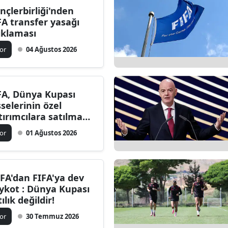
nçlerbirliği'nden
Bilecik
FA transfer yasağı
ıklaması
Bingöl
or
04 Ağustos 2026
Bitlis
Bolu
FA, Dünya Kupası
Burdur
sselerinin özel
tırımcılara satılma
Bursa
ojesini durdurdu
or
01 Ağustos 2026
Çanakkale
Çankırı
FA'dan FIFA'ya dev
Çorum
ykot : Dünya Kupası
ılık değildir!
Denizli
or
30 Temmuz 2026
Diyarbakır