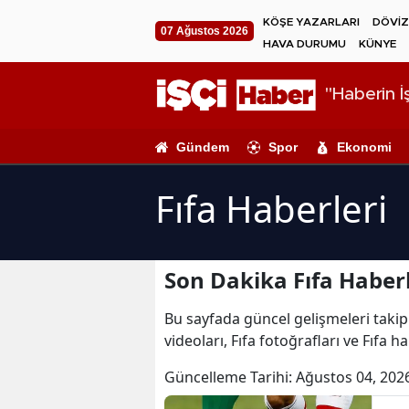
KÖŞE YAZARLARI
DÖVİZ
07 Ağustos 2026
HAVA DURUMU
KÜNYE
"Haberin İş
Gündem
Spor
Ekonomi
Fıfa Haberleri
Son Dakika Fıfa Haberl
Bu sayfada güncel gelişmeleri takip e
videoları, Fıfa fotoğrafları ve Fıfa h
Güncelleme Tarihi:
Ağustos 04, 202