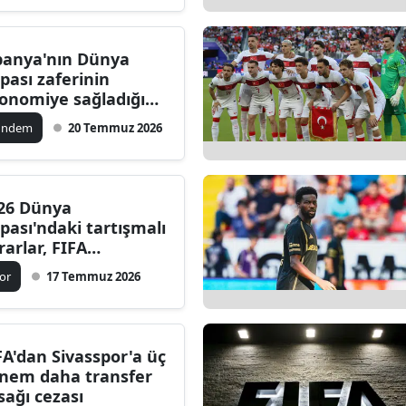
Edirne
panya'nın Dünya
Elazığ
pası zaferinin
onomiye sağladığı
Erzincan
tkılar neler?
ündem
20 Temmuz 2026
Erzurum
Eskişehir
26 Dünya
Gaziantep
pası'ndaki tartışmalı
rarlar, FIFA
Giresun
netimini eleştirilerin
or
17 Temmuz 2026
Gümüşhane
ağı yaptı
Hakkari
FA'dan Sivasspor'a üç
Hatay
nem daha transfer
sağı cezası
Isparta