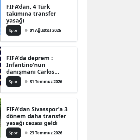
FIFA’dan, 4 Türk
takımına transfer
yasağı
Spor
01 Ağustos 2026
FIFA'da deprem :
Infantino'nun
danışmanı Carlos
Cordeiro istifa etti
Spor
31 Temmuz 2026
FIFA'dan Sivasspor'a 3
dönem daha transfer
yasağı cezası geldi
Spor
23 Temmuz 2026