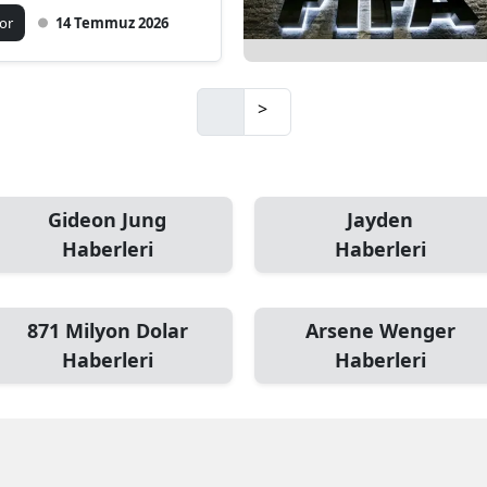
or
14 Temmuz 2026
Mersin
İstanbul
>
İzmir
Kars
Kastamonu
Gideon Jung
Jayden
Haberleri
Haberleri
Kayseri
Kırklareli
871 Milyon Dolar
Arsene Wenger
Kırşehir
Haberleri
Haberleri
Kocaeli
Konya
Kütahya