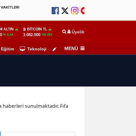
VAKİTLERİ
M ALTIN
BITCOIN TL
Üyelik
10
3.082.000
% 2,44
%0.391
MENÜ
Eğitim
Teknoloji
Köşe Yazarları
fa haberleri sunulmaktadır. Fıfa