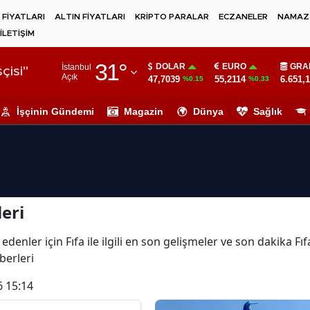
 FİYATLARI
ALTIN FİYATLARI
KRİPTO PARALAR
ECZANELER
NAMAZ 
İLETİŞİM
Adana
31
°
DOLAR
EURO
GRA
İstanbul
Adıyaman
çisi"
Açık
47,7039
55,2114
6.651,
%0.15
%0.33
Afyonkarahisar
İşçinin Gündemi
Magazin
Dünya
Sağlık
Ağrı
Amasya
Ankara
eri
Antalya
Artvin
denler için Fıfa ile ilgili en son gelişmeler ve son dakika Fı
aberleri
Aydın
6 15:14
Balıkesir