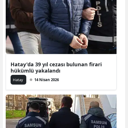
Edirne
Elazığ
Erzincan
Erzurum
Eskişehir
Hatay'da 39 yıl cezası bulunan firari
Gaziantep
hükümlü yakalandı
Giresun
Hatay
14 Nisan 2026
Gümüşhan
Hakkari
Hatay
Isparta