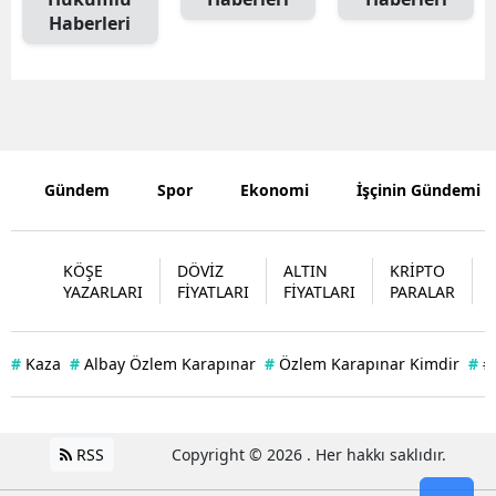
Haberleri
Malatya
Manisa
Kahramanm
Mardin
Gündem
Spor
Ekonomi
İşçinin Gündemi
Muğla
Muş
KÖŞE
DÖVİZ
ALTIN
KRİPTO
YAZARLARI
FİYATLARI
FİYATLARI
PARALAR
Nevşehir
Niğde
#
Kaza
#
Albay Özlem Karapınar
#
Özlem Karapınar Kimdir
#
#
Ordu
Rize
RSS
Copyright © 2026 . Her hakkı saklıdır.
Sakarya