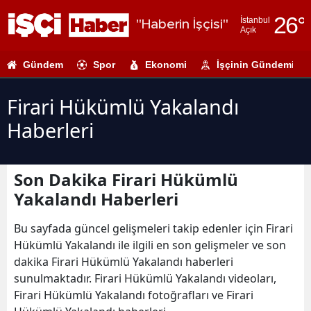
26
°
İstanbul
"Haberin İşçisi"
Açık
Adana
Gündem
Spor
Ekonomi
İşçinin Gündemi
Adıyaman
Afyonkarahi
Firari Hükümlü Yakalandı
Haberleri
Ağrı
Amasya
Son Dakika Firari Hükümlü
Ankara
Yakalandı Haberleri
Antalya
Bu sayfada güncel gelişmeleri takip edenler için Firari
Artvin
Hükümlü Yakalandı ile ilgili en son gelişmeler ve son
dakika Firari Hükümlü Yakalandı haberleri
Aydın
sunulmaktadır. Firari Hükümlü Yakalandı videoları,
Firari Hükümlü Yakalandı fotoğrafları ve Firari
Balıkesir