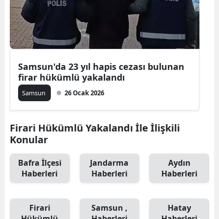
Mersin
İstanbul
İzmir
Samsun'da 23 yıl hapis cezası bulunan
Kars
firar hükümlü yakalandı
Samsun
26 Ocak 2026
Kastamonu
Kayseri
Firari Hükümlü Yakalandı İle İlişkili
Kırklareli
Konular
Kırşehir
Bafra İlçesi
Jandarma
Aydın
Haberleri
Haberleri
Haberleri
Kocaeli
Konya
Firari
Samsun ,
Hatay
Kütahya
Hükümlü
Haberleri
Haberleri