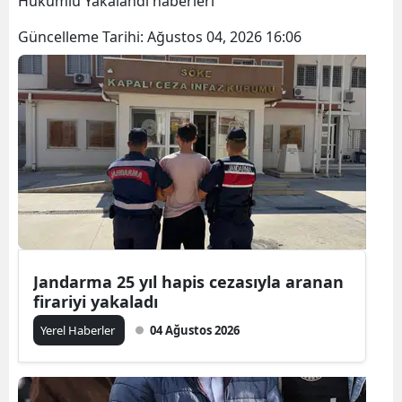
Hükümlü Yakalandı haberleri
Bilecik
Güncelleme Tarihi:
Ağustos 04, 2026 16:06
Bingöl
Bitlis
Bolu
Burdur
Bursa
Çanakkale
Çankırı
Jandarma 25 yıl hapis cezasıyla aranan
firariyi yakaladı
Çorum
Yerel Haberler
04 Ağustos 2026
Denizli
Diyarbakır