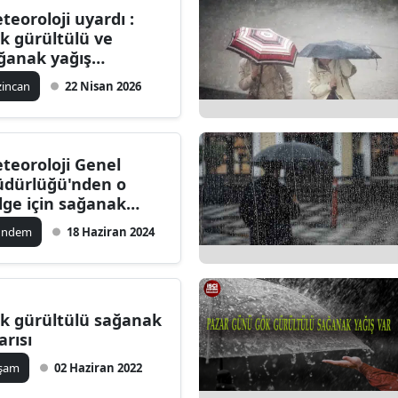
teoroloji uyardı :
Bilecik
k gürültülü ve
ğanak yağış
Bingöl
kleniyor
zincan
22 Nisan 2026
Bitlis
Bolu
teoroloji Genel
Burdur
dürlüğü'nden o
lge için sağanak
Bursa
arısı!
ündem
18 Haziran 2024
Çanakkale
Çankırı
Çorum
k gürültülü sağanak
arısı
Denizli
aşam
02 Haziran 2022
Diyarbakır