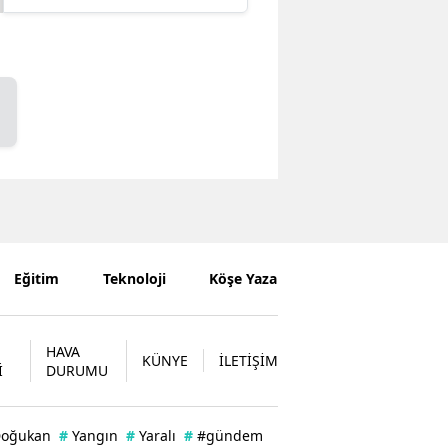
Eğitim
Teknoloji
Köşe Yazarları
HAVA
KÜNYE
İLETİŞİM
İ
DURUMU
oğukan
#
Yangın
#
Yaralı
#
#gündem