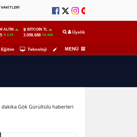
VAKİTLERİ
M ALTIN
BITCOIN TL
Üyelik
55
3.098.688
% 2,59
%0.448
MENÜ
Eğitim
Teknoloji
Köşe Yazarları
on dakika Gök Gürültülü haberleri