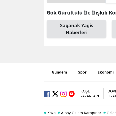
Gök Gürültülü İle İlişkili K
Saganak Yagis
Haberleri
Gündem
Spor
Ekonomi
KÖŞE
DÖV
YAZARLARI
FİYA
#
Kaza
#
Albay Özlem Karapınar
#
Özle