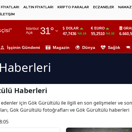
 FİYATLARI
ALTIN FİYATLARI
KRİPTO PARALAR
ECZANELER
NAMAZ 
İLETİŞİM
Adana
31
°
DOLAR
EURO
GRA
İstanbul
Adıyaman
çisi"
Açık
47,7436
55,2510
6.660,
%0.18
%0.32
Afyonkarahisar
İşçinin Gündemi
Magazin
Dünya
Sağlık
Ağrı
Haberleri
Amasya
Ankara
ülü Haberleri
Antalya
Artvin
edenler için Gök Gürültülü ile ilgili en son gelişmeler ve s
arı, Gök Gürültülü fotoğrafları ve Gök Gürültülü haberleri
Aydın
8:05
Balıkesir