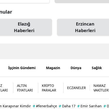
Edirne
onular
Elazığ
Elazığ
Erzincan
Erzincan
Haberleri
Haberleri
Erzurum
Eskişehir
Gaziantep
Giresun
İşçinin Gündemi
Magazin
Dünya
Sağlık
Gümüşhane
İZ
ALTIN
KRİPTO
NAMAZ
Hakkari
ECZANELER
TLARI
FİYATLARI
PARALAR
VAKİTLER
Hatay
Isparta
m Karapınar Kimdir
#
#fenerbahçe
#
Daha 17
#
Emir Sarıhan
#
D