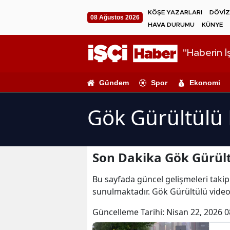
KÖŞE YAZARLARI
DÖVİZ
08 Ağustos 2026
HAVA DURUMU
KÜNYE
"Haberin İş
Gündem
Spor
Ekonomi
Gök Gürültülü 
Son Dakika Gök Gürült
Bu sayfada güncel gelişmeleri takip 
sunulmaktadır. Gök Gürültülü videol
Güncelleme Tarihi:
Nisan 22, 2026 0