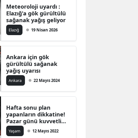
Meteoroloji uyardı :
Elazığ'a gök gürültülü
sağanak yağış geliyor
Elazığ
19 Nisan 2026
Ankara için gök
gürültülü sağanak
yağış uyarısı
Ankara
22 Mayıs 2024
Hafta sonu plan
yapanların dikkatine!
Pazar günü kuvvetli
sağanak yağış geliyor
Yaşam
12 Mayıs 2022