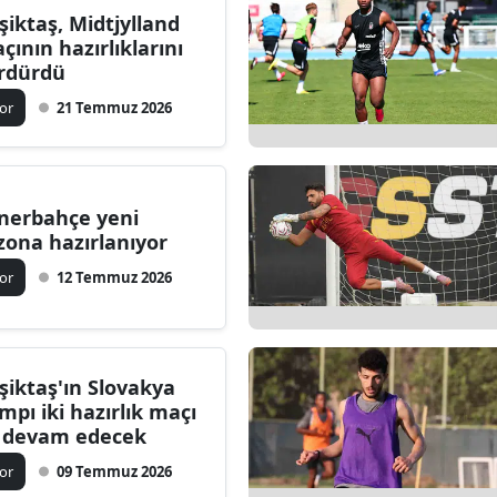
şiktaş, Midtjylland
Bilecik
çının hazırlıklarını
rdürdü
Bingöl
or
21 Temmuz 2026
Bitlis
Bolu
Burdur
nerbahçe yeni
zona hazırlanıyor
Bursa
or
12 Temmuz 2026
Çanakkale
Çankırı
şiktaş'ın Slovakya
Çorum
mpı iki hazırlık maçı
e devam edecek
Denizli
or
09 Temmuz 2026
Diyarbakır