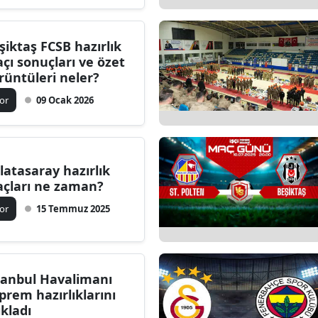
Edirne
şiktaş FCSB hazırlık
Elazığ
çı sonuçları ve özet
rüntüleri neler?
Erzincan
or
09 Ocak 2026
Erzurum
Eskişehir
Gaziantep
latasaray hazırlık
çları ne zaman?
Giresun
or
15 Temmuz 2025
Gümüşhane
Hakkari
tanbul Havalimanı
Hatay
prem hazırlıklarını
ıkladı
Isparta