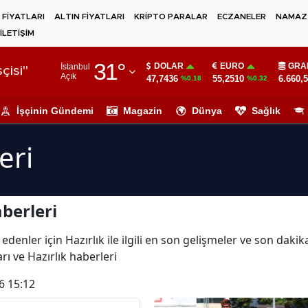
 FİYATLARI
ALTIN FİYATLARI
KRİPTO PARALAR
ECZANELER
NAMAZ 
İLETİŞİM
Adana
31
°
DOLAR
EURO
GRA
İstanbul
Adıyaman
çisi"
Açık
47,7436
55,2510
6.660,
%0.18
%0.32
Afyonkarahisar
İşçinin Gündemi
Magazin
Dünya
Sağlık
Ağrı
eri
Amasya
Ankara
berleri
Antalya
Artvin
denler için Hazırlık ile ilgili en son gelişmeler ve son daki
arı ve Hazırlık haberleri
Aydın
6 15:12
Balıkesir