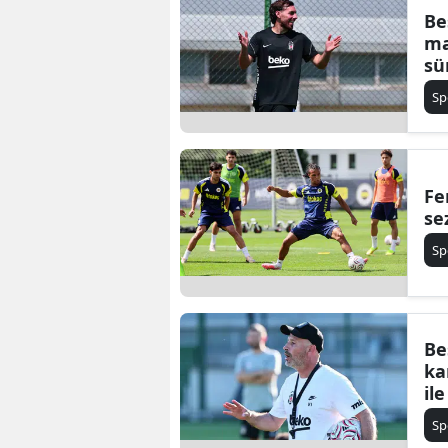
Be
ma
sü
Sp
Fe
se
Sp
Be
ka
il
Sp