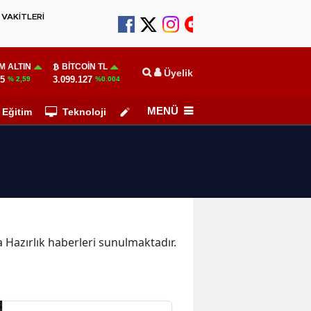
VAKİTLERİ
M ALTIN
BITCOIN TL
Üyelik
55
3.099.127
% 2,59
%0.004
MENÜ
Eğitim
Teknoloji
Köşe Yazarları
ka Hazırlık haberleri sunulmaktadır.