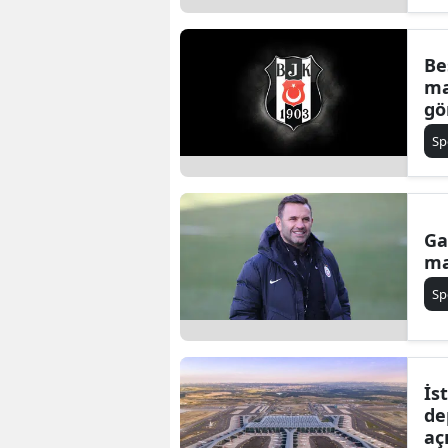
Be
ma
gö
Sp
Ga
ma
Sp
İs
de
aç