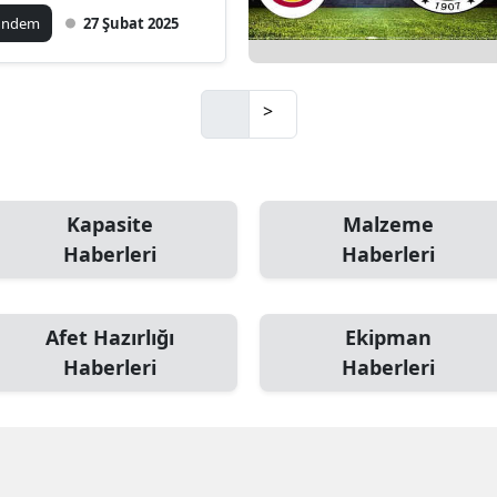
ündem
27 Şubat 2025
Mersin
İstanbul
>
İzmir
Kars
Kastamonu
Kapasite
Malzeme
Haberleri
Haberleri
Kayseri
Kırklareli
Afet Hazırlığı
Ekipman
Kırşehir
Haberleri
Haberleri
Kocaeli
Konya
Kütahya