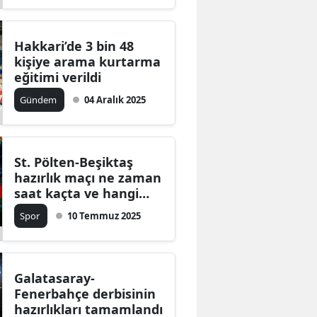
Hakkari’de 3 bin 48
kişiye arama kurtarma
eğitimi verildi
Gündem
04 Aralık 2025
St. Pölten-Beşiktaş
hazırlık maçı ne zaman
saat kaçta ve hangi
kanalda?
Spor
10 Temmuz 2025
Galatasaray-
Fenerbahçe derbisinin
hazırlıkları tamamlandı