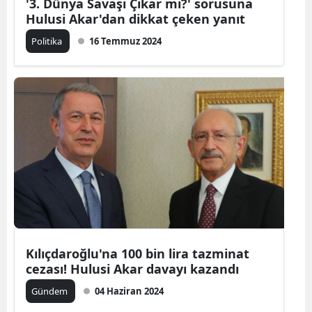
'3. Dünya Savaşı Çıkar mı?' sorusuna
Hulusi Akar'dan dikkat çeken yanıt
Malatya
Politika
16 Temmuz 2024
Manisa
Kahramanm
Mardin
Muğla
Muş
Nevşehir
Niğde
Ordu
Kılıçdaroğlu'na 100 bin lira tazminat
cezası! Hulusi Akar davayı kazandı
Rize
Gündem
04 Haziran 2024
Sakarya