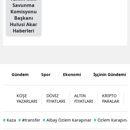
Savunma
Komisyonu
Başkanı
Hulusi Akar
Haberleri
Gündem
Spor
Ekonomi
İşçinin Gündemi
KÖŞE
DÖVİZ
ALTIN
KRİPTO
YAZARLARI
FİYATLARI
FİYATLARI
PARALAR
#
Kaza
#
#transfer
#
Albay Özlem Karapınar
#
Özlem Karapınar