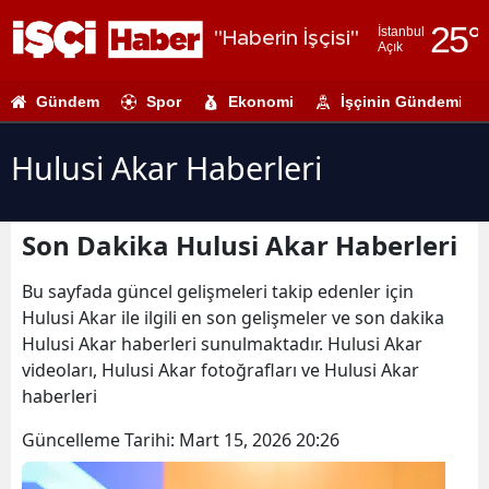
25
°
İstanbul
"Haberin İşçisi"
Açık
Adana
Gündem
Spor
Ekonomi
İşçinin Gündemi
Adıyaman
Afyonkarahi
Hulusi Akar Haberleri
Ağrı
Son Dakika Hulusi Akar Haberleri
Amasya
Ankara
Bu sayfada güncel gelişmeleri takip edenler için
Hulusi Akar ile ilgili en son gelişmeler ve son dakika
Antalya
Hulusi Akar haberleri sunulmaktadır. Hulusi Akar
videoları, Hulusi Akar fotoğrafları ve Hulusi Akar
Artvin
haberleri
Aydın
Güncelleme Tarihi:
Mart 15, 2026 20:26
Balıkesir