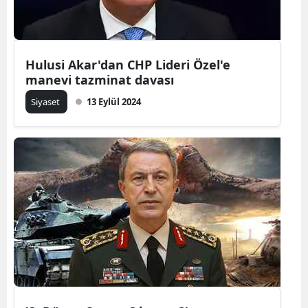
Mersin
İstanbul
Hulusi Akar'dan CHP Lideri Özel'e
İzmir
manevi tazminat davası
Siyaset
13 Eylül 2024
Kars
Kastamonu
Kayseri
Kırklareli
Kırşehir
Kocaeli
Konya
Kütahya