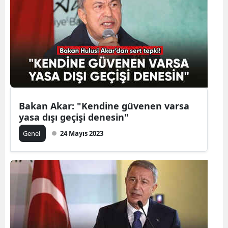
Yozgat
Zonguldak
Aksaray
Bayburt
Karaman
Bakan Akar: "Kendine güvenen varsa
yasa dışı geçişi denesin"
Kırıkkale
Genel
24 Mayıs 2023
Batman
Şırnak
Bartın
Ardahan
Iğdır