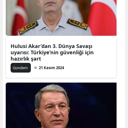
Edirne
Elazığ
Erzincan
Erzurum
Hulusi Akar’dan 3. Dünya Savaşı
uyarısı: Türkiye’nin güvenliği için
Eskişehir
hazırlık şart
Gaziantep
Gündem
21 Kasım 2024
Giresun
Gümüşhan
Hakkari
Hatay
Isparta