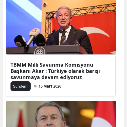
Bilecik
Bingöl
Bitlis
Bolu
Burdur
TBMM Milli Savunma Komisyonu
Bursa
Başkanı Akar : Türkiye olarak barışı
Çanakkale
savunmaya devam ediyoruz
Gündem
15 Mart 2026
Çankırı
Çorum
Denizli
Diyarbakır