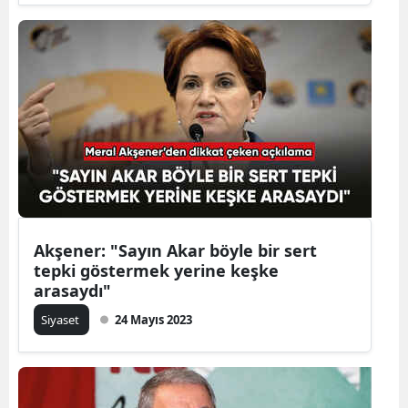
Samsun
Siirt
Sinop
Sivas
Tekirdağ
Tokat
Akşener: "Sayın Akar böyle bir sert
Trabzon
tepki göstermek yerine keşke
arasaydı"
Tunceli
Siyaset
24 Mayıs 2023
Şanlıurfa
Uşak
Van