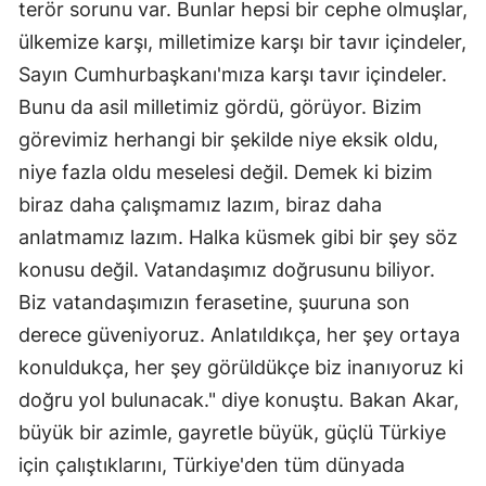
terör sorunu var. Bunlar hepsi bir cephe olmuşlar,
Mersin
ülkemize karşı, milletimize karşı bir tavır içindeler,
Sayın Cumhurbaşkanı'mıza karşı tavır içindeler.
İstanbul
Bunu da asil milletimiz gördü, görüyor. Bizim
İzmir
görevimiz herhangi bir şekilde niye eksik oldu,
Kars
niye fazla oldu meselesi değil. Demek ki bizim
biraz daha çalışmamız lazım, biraz daha
Kastamonu
anlatmamız lazım. Halka küsmek gibi bir şey söz
Kayseri
konusu değil. Vatandaşımız doğrusunu biliyor.
Kırklareli
Biz vatandaşımızın ferasetine, şuuruna son
derece güveniyoruz. Anlatıldıkça, her şey ortaya
Kırşehir
konuldukça, her şey görüldükçe biz inanıyoruz ki
Kocaeli
doğru yol bulunacak." diye konuştu. Bakan Akar,
Konya
büyük bir azimle, gayretle büyük, güçlü Türkiye
için çalıştıklarını, Türkiye'den tüm dünyada
Kütahya