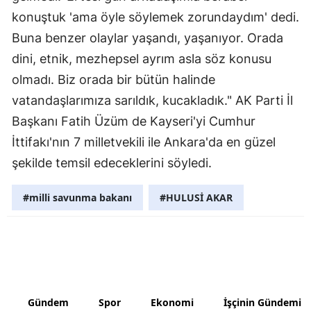
konuştuk 'ama öyle söylemek zorundaydım' dedi.
Yalova
Buna benzer olaylar yaşandı, yaşanıyor. Orada
Karabük
dini, etnik, mezhepsel ayrım asla söz konusu
olmadı. Biz orada bir bütün halinde
Kilis
vatandaşlarımıza sarıldık, kucakladık." AK Parti İl
Osmaniye
Başkanı Fatih Üzüm de Kayseri'yi Cumhur
İttifakı'nın 7 milletvekili ile Ankara'da en güzel
Düzce
şekilde temsil edeceklerini söyledi.
#milli savunma bakanı
#HULUSİ AKAR
Gündem
Spor
Ekonomi
İşçinin Gündemi