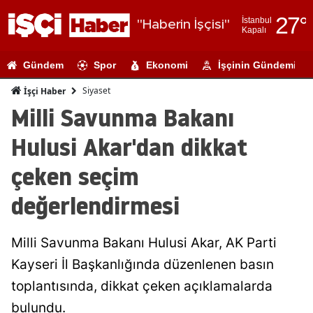
27
°
İstanbul
"Haberin İşçisi"
Kapalı
Adana
Gündem
Spor
Ekonomi
İşçinin Gündemi
Adıyaman
Siyaset
İşçi Haber
Afyonkarahi
Milli Savunma Bakanı
Ağrı
Hulusi Akar'dan dikkat
Amasya
çeken seçim
Ankara
değerlendirmesi
Antalya
Milli Savunma Bakanı Hulusi Akar, AK Parti
Artvin
Kayseri İl Başkanlığında düzenlenen basın
Aydın
toplantısında, dikkat çeken açıklamalarda
Balıkesir
bulundu.