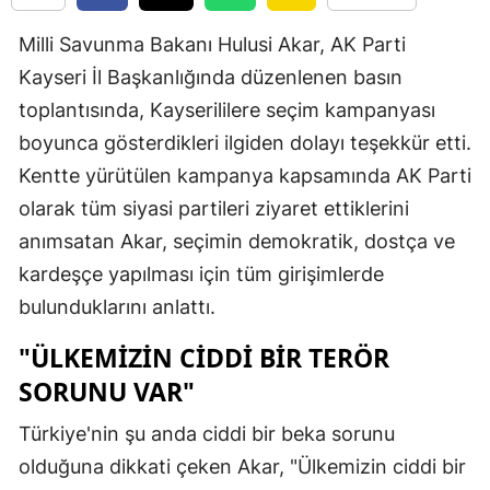
Edirne
Milli Savunma Bakanı Hulusi Akar, AK Parti
Elazığ
Kayseri İl Başkanlığında düzenlenen basın
toplantısında, Kayserililere seçim kampanyası
Erzincan
boyunca gösterdikleri ilgiden dolayı teşekkür etti.
Erzurum
Kentte yürütülen kampanya kapsamında AK Parti
Eskişehir
olarak tüm siyasi partileri ziyaret ettiklerini
anımsatan Akar, seçimin demokratik, dostça ve
Gaziantep
kardeşçe yapılması için tüm girişimlerde
Giresun
bulunduklarını anlattı.
Gümüşhan
"ÜLKEMIZIN CIDDI BIR TERÖR
SORUNU VAR"
Hakkari
Hatay
Türkiye'nin şu anda ciddi bir beka sorunu
olduğuna dikkati çeken Akar, "Ülkemizin ciddi bir
Isparta