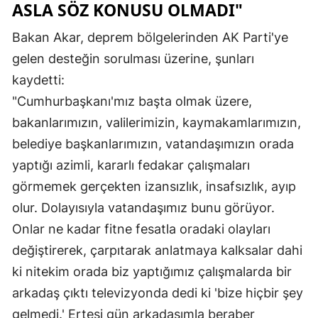
ASLA SÖZ KONUSU OLMADI"
Yozgat
Bakan Akar, deprem bölgelerinden AK Parti'ye
Zonguldak
gelen desteğin sorulması üzerine, şunları
kaydetti:
Aksaray
"Cumhurbaşkanı'mız başta olmak üzere,
Bayburt
bakanlarımızın, valilerimizin, kaymakamlarımızın,
Karaman
belediye başkanlarımızın, vatandaşımızın orada
yaptığı azimli, kararlı fedakar çalışmaları
Kırıkkale
görmemek gerçekten izansızlık, insafsızlık, ayıp
Batman
olur. Dolayısıyla vatandaşımız bunu görüyor.
Onlar ne kadar fitne fesatla oradaki olayları
Şırnak
değiştirerek, çarpıtarak anlatmaya kalksalar dahi
Bartın
ki nitekim orada biz yaptığımız çalışmalarda bir
Ardahan
arkadaş çıktı televizyonda dedi ki 'bize hiçbir şey
gelmedi.' Ertesi gün arkadaşımla beraber
Iğdır