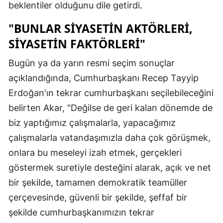
beklentiler olduğunu dile getirdi.
Malatya
"BUNLAR SIYASETIN AKTÖRLERI,
Manisa
SIYASETIN FAKTÖRLERI"
Kahramanm
Bugün ya da yarın resmi seçim sonuçlar
Mardin
açıklandığında, Cumhurbaşkanı Recep Tayyip
Erdoğan'ın tekrar cumhurbaşkanı seçilebileceğini
Muğla
belirten Akar, "Değilse de geri kalan dönemde de
Muş
biz yaptığımız çalışmalarla, yapacağımız
çalışmalarla vatandaşımızla daha çok görüşmek,
Nevşehir
onlara bu meseleyi izah etmek, gerçekleri
Niğde
göstermek suretiyle desteğini alarak, açık ve net
Ordu
bir şekilde, tamamen demokratik teamüller
çerçevesinde, güvenli bir şekilde, şeffaf bir
Rize
şekilde cumhurbaşkanımızın tekrar
Sakarya