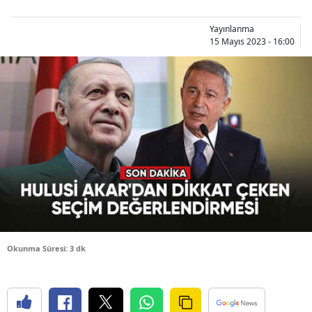
Bilecik
Yayınlanma
15 Mayıs 2023 - 16:00
Bingöl
Bitlis
Bolu
Burdur
Bursa
Çanakkale
Çankırı
Çorum
Okunma Süresi: 3 dk
Denizli
Diyarbakır