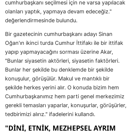
cumhurbaşkanı seçilmesi için ne varsa yapılacak
Samsun
olanları yaptık, yapmaya devam edeceğiz."
değerlendirmesinde bulundu.
Siirt
Bir gazetecinin cumhurbaşkanı adayı Sinan
Sinop
Oğan'ın ikinci turda Cumhur İttifakı ile bir ittifak
Sivas
yapıp yapmayacağını sorması üzerine Akar,
Tekirdağ
"Bunlar siyasetin aktörleri, siyasetin faktörleri.
Bunlar her şekilde bu denklemde bir şekilde
Tokat
konuşulur, görüşülür. Makul ve mantıklı bir
Trabzon
şekilde herkes yerini alır. O konuda bizim hem
Tunceli
Cumhurbaşkanımız hem parti genel merkezimiz
gerekli temasları yaparlar, konuşurlar, görüşürler,
Şanlıurfa
tedbirimizi alırız." ifadelerini kullandı.
Uşak
"DINI, ETNIK, MEZHEPSEL AYRIM
Van