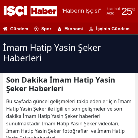
25
°
İstanbul
"Haberin İşçisi"
Açık
Adana
Gündem
Spor
Ekonomi
İşçinin Gündemi
Adıyaman
Afyonkarahi
İmam Hatip Yasin Şeker
Haberleri
Ağrı
Amasya
Son Dakika İmam Hatip Yasin
Ankara
Şeker Haberleri
Antalya
Bu sayfada güncel gelişmeleri takip edenler için İmam
Artvin
Hatip Yasin Şeker ile ilgili en son gelişmeler ve son
dakika İmam Hatip Yasin Şeker haberleri
Aydın
sunulmaktadır. İmam Hatip Yasin Şeker videoları,
İmam Hatip Yasin Şeker fotoğrafları ve İmam Hatip
Balıkesir