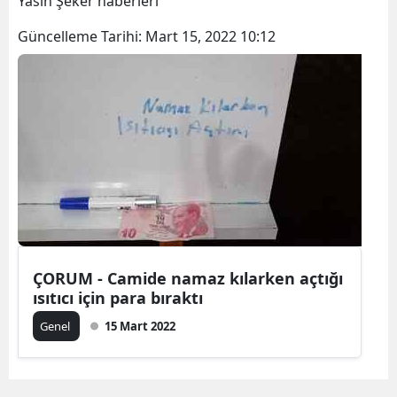
Yasin Şeker haberleri
Bilecik
Güncelleme Tarihi:
Mart 15, 2022 10:12
Bingöl
Bitlis
Bolu
Burdur
Bursa
Çanakkale
Çankırı
ÇORUM - Camide namaz kılarken açtığı
ısıtıcı için para bıraktı
Çorum
Genel
15 Mart 2022
Denizli
Diyarbakır