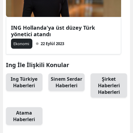
Edirne
Elazığ
ING Hollanda'ya üst düzey Türk
Erzincan
yönetici atandı
Ekonomi
22 Eylül 2023
Erzurum
Eskişehir
Ing İle İlişkili Konular
Gaziantep
Ing Türkiye
Sinem Serdar
Şirket
Giresun
Haberleri
Haberleri
Haberleri
Haberleri
Gümüşhan
Hakkari
Atama
Hatay
Haberleri
Isparta