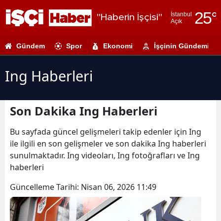
25
°
İstanbul
"Haberin İşçisi"
Açık
Adana
Gündem
Spor
Ekonomi
İşçinin Gündemi
Adıyaman
Afyonkarahi
Ing Haberleri
Ağrı
Son Dakika Ing Haberleri
Amasya
Ankara
Bu sayfada güncel gelişmeleri takip edenler için Ing
ile ilgili en son gelişmeler ve son dakika Ing haberleri
Antalya
sunulmaktadır. Ing videoları, Ing fotoğrafları ve Ing
haberleri
Artvin
Güncelleme Tarihi:
Nisan 06, 2026 11:49
Aydın
Balıkesir