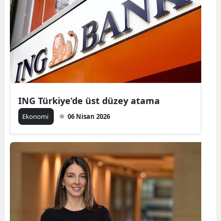
Bilecik
Bingöl
Bitlis
Bolu
Burdur
ING Türkiye’de üst düzey atama
Bursa
Ekonomi
06 Nisan 2026
Çanakkale
Çankırı
Çorum
Denizli
Diyarbakır