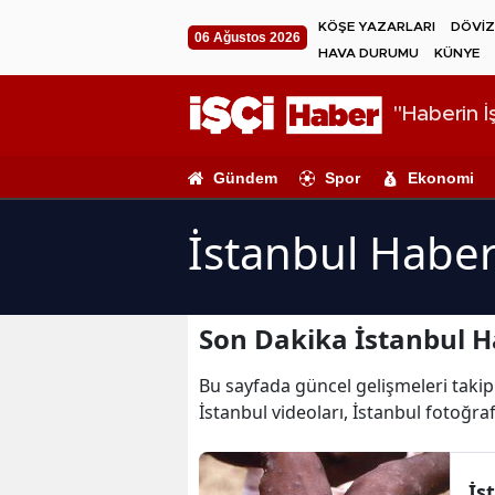
KÖŞE YAZARLARI
DÖVİZ
06 Ağustos 2026
HAVA DURUMU
KÜNYE
"Haberin İş
Gündem
Spor
Ekonomi
İstanbul Haber
Son Dakika İstanbul H
Bu sayfada güncel gelişmeleri takip 
İstanbul videoları, İstanbul fotoğraf
İs