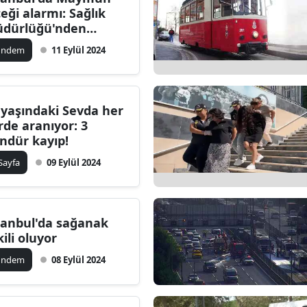
çeği alarmı: Sağlık
Bilecik
dürlüğü'nden
ıklama geldi
Bingöl
ündem
11 Eylül 2024
Bitlis
Bolu
 yaşındaki Sevda her
rde aranıyor: 3
Burdur
ndür kayıp!
Bursa
 Sayfa
09 Eylül 2024
Çanakkale
Çankırı
tanbul'da sağanak
kili oluyor
Çorum
ündem
08 Eylül 2024
Denizli
Diyarbakır