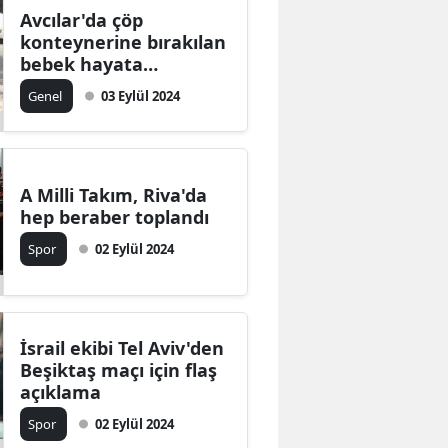
Avcılar'da çöp
konteynerine bırakılan
bebek hayata
tutunamadı: 3 zanlı
Genel
03 Eylül 2024
tutuklandı
A Milli Takım, Riva'da
hep beraber toplandı
Spor
02 Eylül 2024
İsrail ekibi Tel Aviv'den
Beşiktaş maçı için flaş
açıklama
Spor
02 Eylül 2024