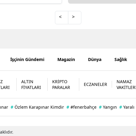
Mersin
<
>
İstanbul
İzmir
Kars
Kastamonu
İşçinin Gündemi
Magazin
Dünya
Sağlık
Kayseri
İZ
ALTIN
KRİPTO
NAMAZ
Kırklareli
ECZANELER
TLARI
FİYATLARI
PARALAR
VAKİTLER
Kırşehir
ınar
#
Özlem Karapınar Kimdir
#
#fenerbahçe
#
Yangın
#
Yaralı
Kocaeli
Konya
klıdır.
Kütahya