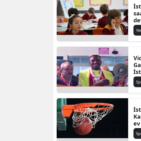
İs
sa
de
Ye
Vi
Ga
İs
Sp
İs
Ka
ev
Sp