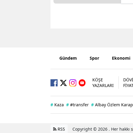
Gündem
Spor
Ekonomi
KÖŞE
DÖV
YAZARLARI
FİYA
#
Kaza
#
#transfer
#
Albay Özlem Karap
RSS
Copyright © 2026 . Her hakkı sa