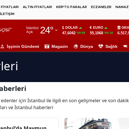
 FİYATLARI
ALTIN FİYATLARI
KRİPTO PARALAR
ECZANELER
NAMAZ 
İLETİŞİM
Adana
24
°
DOLAR
EURO
GRA
İstanbul
Adıyaman
çisi"
Açık
47,6042
55,1068
6.517,
%0.05
%0.14
Afyonkarahisar
İşçinin Gündemi
Magazin
Dünya
Sağlık
Ağrı
leri
Amasya
Ankara
aberleri
Antalya
Artvin
edenler için İstanbul ile ilgili en son gelişmeler ve son dak
ları ve İstanbul haberleri
Aydın
Balıkesir
tanbul'da Maymun