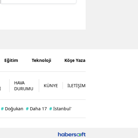
Eğitim
Teknoloji
Köşe Yazarları
HAVA
KÜNYE
İLETİŞİM
İ
DURUMU
#
Doğukan
#
Daha 17
#
İstanbul'