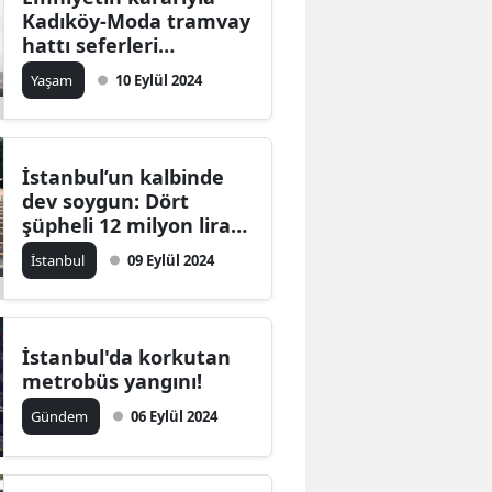
Kadıköy-Moda tramvay
hattı seferleri
durdurulmuştu:
Yaşam
10 Eylül 2024
Seferler yeniden
başladı
İstanbul’un kalbinde
dev soygun: Dört
şüpheli 12 milyon lira
çaldı
İstanbul
09 Eylül 2024
İstanbul'da korkutan
metrobüs yangını!
Gündem
06 Eylül 2024