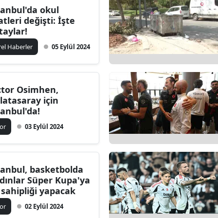
tanbul'da okul
Edirne
atleri değişti: İşte
taylar!
Elazığ
rel Haberler
05 Eylül 2024
Erzincan
Erzurum
ctor Osimhen,
Eskişehir
latasaray için
tanbul'da!
Gaziantep
or
03 Eylül 2024
Giresun
Gümüşhane
tanbul, basketbolda
Hakkari
dınlar Süper Kupa'ya
 sahipliği yapacak
Hatay
or
02 Eylül 2024
Isparta