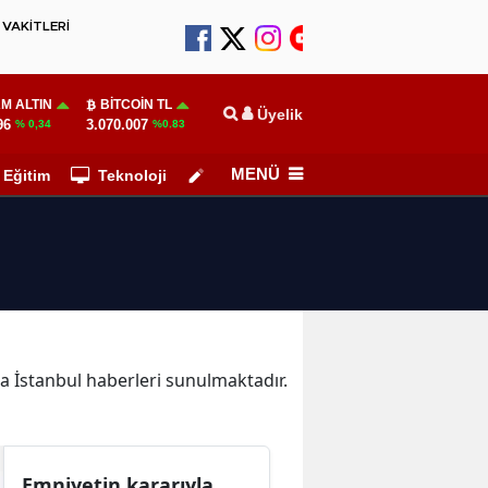
VAKİTLERİ
M ALTIN
BITCOIN TL
Üyelik
96
3.070.007
% 0,34
%0.83
MENÜ
Eğitim
Teknoloji
Köşe Yazarları
ika İstanbul haberleri sunulmaktadır.
Emniyetin kararıyla