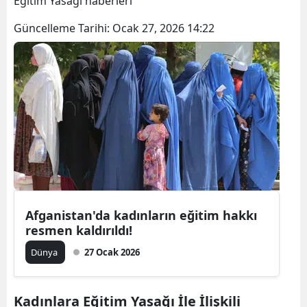
Eğitim Yasağı haberleri
Bilecik
Güncelleme Tarihi:
Ocak 27, 2026 14:22
Bingöl
Bitlis
Bolu
Burdur
Bursa
Çanakkale
Çankırı
Afganistan'da kadınların eğitim hakkı
resmen kaldırıldı!
Çorum
Dünya
27 Ocak 2026
Denizli
Diyarbakır
Kadınlara Eğitim Yasağı İle İlişkili