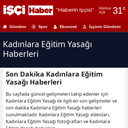
31
°
İstanbul
"Haberin İşçisi"
Açık
Adana
Gündem
Spor
Ekonomi
İşçinin Gündemi
Adıyaman
Afyonkarahi
Kadınlara Eğitim Yasağı
Haberleri
Ağrı
Amasya
Son Dakika Kadınlara Eğitim
Ankara
Yasağı Haberleri
Antalya
Bu sayfada güncel gelişmeleri takip edenler için
Artvin
Kadınlara Eğitim Yasağı ile ilgili en son gelişmeler ve
son dakika Kadınlara Eğitim Yasağı haberleri
Aydın
sunulmaktadır. Kadınlara Eğitim Yasağı videoları,
Kadınlara Eğitim Yasağı fotoğrafları ve Kadınlara
Balıkesir