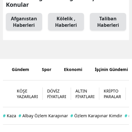
Konular
Edirne
Afganıstan
Kölelik ,
Taliban
Elazığ
Haberleri
Haberleri
Haberleri
Erzincan
Erzurum
Eskişehir
Gaziantep
Gündem
Spor
Ekonomi
İşçinin Gündemi
Giresun
KÖŞE
DÖVİZ
ALTIN
KRİPTO
Gümüşhan
YAZARLARI
FİYATLARI
FİYATLARI
PARALAR
Hakkari
#
Kaza
#
Albay Özlem Karapınar
#
Özlem Karapınar Kimdir
#
#
Hatay
Isparta