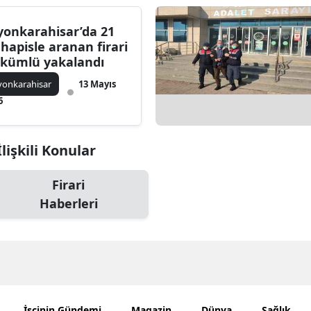
Bilecik
yonkarahisar’da 21
Bingöl
l hapisle aranan firari
kümlü yakalandı
Bitlis
yonkarahisar
13 Mayıs
Bolu
6
Burdur
işkili Konular
Bursa
Firari
Çanakkale
Haberleri
Çankırı
Çorum
Denizli
Diyarbakır
İşçinin Gündemi
Magazin
Dünya
Sağlık