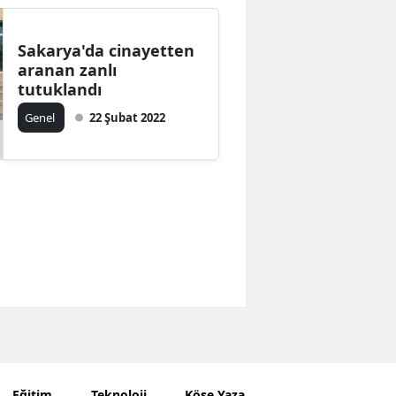
Sakarya'da cinayetten
aranan zanlı
tutuklandı
Genel
22 Şubat 2022
Eğitim
Teknoloji
Köşe Yazarları