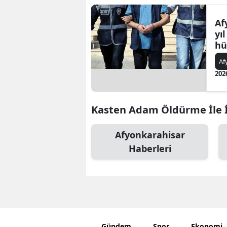
Af
yı
hü
Af
202
Kasten Adam Öldürme İle İl
Afyonkarahisar
Haberleri
Gündem
Spor
Ekonomi