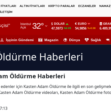
 FİYATLARI
ALTIN FİYATLARI
KRİPTO PARALAR
ECZANELER
NAMAZ 
İLETİŞİM
Adana
32
°
DOLAR
EURO
GRAM
İstanbul
Adıyaman
çisi"
Açık
47,5973
54,9856
6.489,9
%0.05
%-0.08
Afyonkarahisar
İşçinin Gündemi
Magazin
Dünya
Sağlık
Ağrı
ldürme Haberleri
Amasya
Ankara
am Öldürme Haberleri
Antalya
Artvin
 edenler için Kasten Adam Öldürme ile ilgili en son gelişm
 Kasten Adam Öldürme videoları, Kasten Adam Öldürme fot
Aydın
Balıkesir
7:13