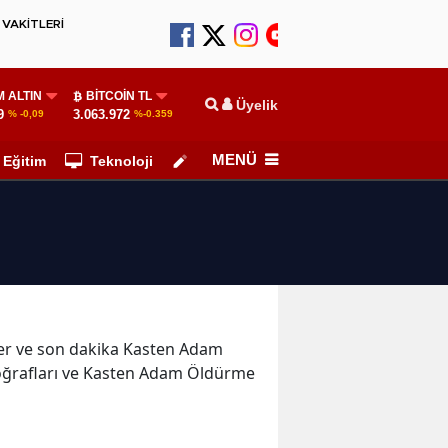
VAKİTLERİ
 ALTIN
BITCOIN TL
Üyelik
9
3.063.972
% -0,09
%-0.359
MENÜ
Eğitim
Teknoloji
Köşe Yazarları
eler ve son dakika Kasten Adam
oğrafları ve Kasten Adam Öldürme