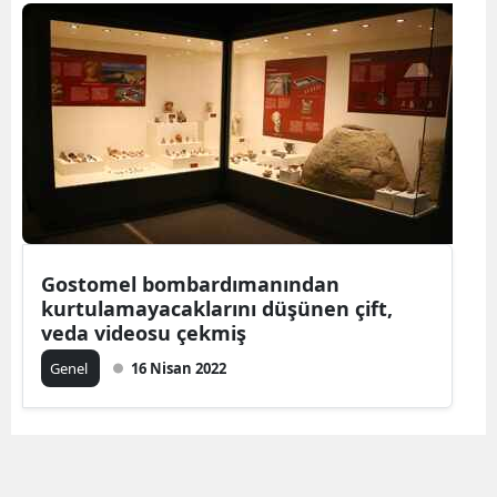
Bilecik
Bingöl
Bitlis
Bolu
Burdur
Bursa
Gostomel bombardımanından
Çanakkale
kurtulamayacaklarını düşünen çift,
veda videosu çekmiş
Çankırı
Genel
16 Nisan 2022
Çorum
Denizli
Diyarbakır