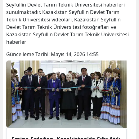
Seyfullin Devlet Tarım Teknik Üniversitesi haberleri
Bilecik
sunulmaktadır. Kazakistan Seyfullin Devlet Tarım
Teknik Üniversitesi videoları, Kazakistan Seyfullin
Bingöl
Devlet Tarım Teknik Üniversitesi fotoğrafları ve
Bitlis
Kazakistan Seyfullin Devlet Tarım Teknik Üniversitesi
haberleri
Bolu
Güncelleme Tarihi:
Mayıs 14, 2026 14:55
Burdur
Bursa
Çanakkale
Çankırı
Çorum
Denizli
Diyarbakır
Emine Erdoğan, Kazakistan'da Sıfır Atık