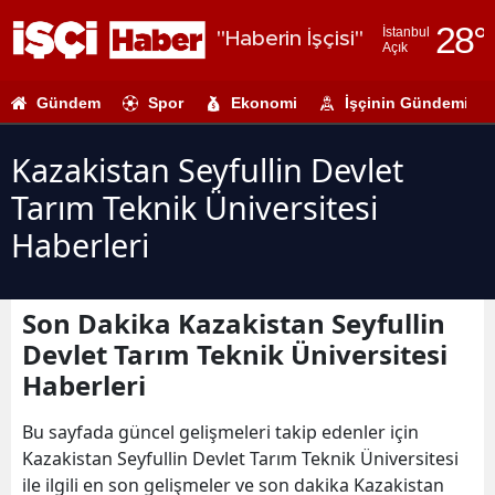
28
°
İstanbul
"Haberin İşçisi"
Açık
Adana
Gündem
Spor
Ekonomi
İşçinin Gündemi
Adıyaman
Afyonkarahi
Kazakistan Seyfullin Devlet
Tarım Teknik Üniversitesi
Ağrı
Haberleri
Amasya
Ankara
Son Dakika Kazakistan Seyfullin
Antalya
Devlet Tarım Teknik Üniversitesi
Haberleri
Artvin
Aydın
Bu sayfada güncel gelişmeleri takip edenler için
Kazakistan Seyfullin Devlet Tarım Teknik Üniversitesi
Balıkesir
ile ilgili en son gelişmeler ve son dakika Kazakistan