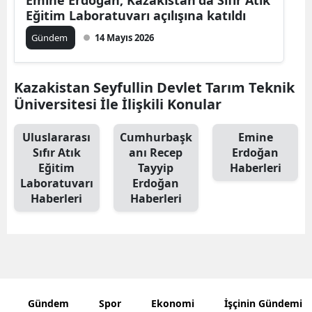
Eğitim Laboratuvarı açılışına katıldı
Edirne
Gündem
14 Mayıs 2026
Elazığ
Erzincan
Kazakistan Seyfullin Devlet Tarım Teknik
Üniversitesi İle İlişkili Konular
Erzurum
Eskişehir
Uluslararası
Cumhurbaşk
Emine
Sıfır Atık
anı Recep
Erdoğan
Gaziantep
Eğitim
Tayyip
Haberleri
Laboratuvarı
Erdoğan
Giresun
Haberleri
Haberleri
Gümüşhan
Hakkari
Hatay
Isparta
Gündem
Spor
Ekonomi
İşçinin Gündemi