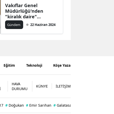
Vakıflar Genel
Müdürlüğü'nden
"kiralık daire"
açıklaması
Gündem
22 Haziran 2024
Eğitim
Teknoloji
Köşe Yazarları
HAVA
KÜNYE
İLETİŞİM
İ
DURUMU
17
#
Doğukan
#
Emir Sarıhan
#
Galatasaray'