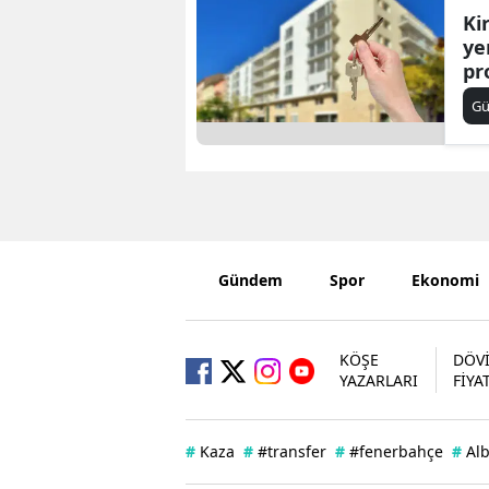
Ki
ye
pr
G
Gündem
Spor
Ekonomi
KÖŞE
DÖV
YAZARLARI
FİYA
#
Kaza
#
#transfer
#
#fenerbahçe
#
Al