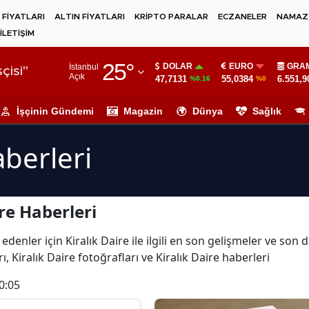
 FİYATLARI
ALTIN FİYATLARI
KRİPTO PARALAR
ECZANELER
NAMAZ 
İLETİŞİM
Adana
25
°
DOLAR
EURO
GRAM
İstanbul
Adıyaman
çisi"
Açık
47,7131
55,0384
6.551,9
%0.16
%0
Afyonkarahisar
İşçinin Gündemi
Magazin
Dünya
Sağlık
Ağrı
aberleri
Amasya
Ankara
re Haberleri
Antalya
Artvin
denler için Kiralık Daire ile ilgili en son gelişmeler ve son 
ı, Kiralık Daire fotoğrafları ve Kiralık Daire haberleri
Aydın
0:05
Balıkesir