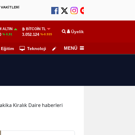
VAKİTLERİ
 ALTIN
BITCOIN TL
Üyelik
0
3.052.124
% 0,91
%-0.935
MENÜ
Eğitim
Teknoloji
Köşe Yazarları
dakika Kiralık Daire haberleri