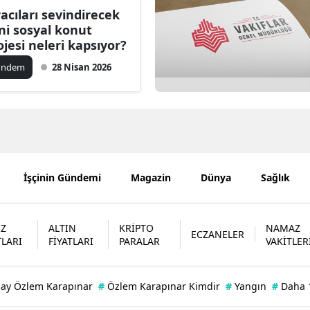
racıları sevindirecek
Bilecik
ni sosyal konut
ojesi neleri kapsıyor?
Bingöl
ündem
28 Nisan 2026
Bitlis
Bolu
Burdur
Bursa
İşçinin Gündemi
Magazin
Dünya
Sağlık
Çanakkale
Çankırı
İZ
ALTIN
KRİPTO
NAMAZ
ECZANELER
TLARI
FİYATLARI
PARALAR
VAKİTLER
Çorum
Denizli
bay Özlem Karapınar
#
Özlem Karapınar Kimdir
#
Yangın
#
Daha 
Diyarbakır