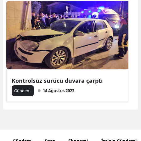
Bilecik
Bingöl
Bitlis
Bolu
Burdur
Bursa
Kontrolsüz sürücü duvara çarptı
Çanakkale
Gündem
14 Ağustos 2023
Çankırı
Çorum
Denizli
Diyarbakır
Gündem
Spor
Ekonomi
İşçinin Gündemi