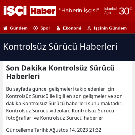
30
°
İstanbul
"Haberin İşçisi"
Açık
Adana
Gündem
Spor
Ekonomi
İşçinin Gündemi
Adıyaman
Afyonkarahi
Kontrolsüz Sürücü Haberleri
Ağrı
Son Dakika Kontrolsüz Sürücü
Amasya
Haberleri
Ankara
Bu sayfada güncel gelişmeleri takip edenler için
Antalya
Kontrolsüz Sürücü ile ilgili en son gelişmeler ve son
dakika Kontrolsüz Sürücü haberleri sunulmaktadır.
Artvin
Kontrolsüz Sürücü videoları, Kontrolsüz Sürücü
Aydın
fotoğrafları ve Kontrolsüz Sürücü haberleri
Balıkesir
Güncelleme Tarihi:
Ağustos 14, 2023 21:32