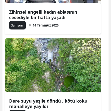
Mersin
Zihinsel engelli kadın ablasının
cesediyle bir hafta yaşadı
İstanbul
Samsun
14 Temmuz 2026
İzmir
Kars
Kastamonu
Kayseri
Kırklareli
Kırşehir
Kocaeli
Konya
Dere suyu yeşile döndü , kötü koku
mahalleye yayıldı
Kütahya