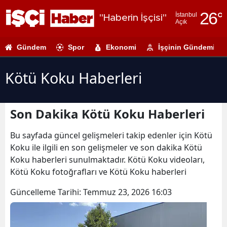
26
°
İstanbul
"Haberin İşçisi"
Açık
Adana
Gündem
Spor
Ekonomi
İşçinin Gündemi
Adıyaman
Afyonkarahi
Kötü Koku Haberleri
Ağrı
Son Dakika Kötü Koku Haberleri
Amasya
Ankara
Bu sayfada güncel gelişmeleri takip edenler için Kötü
Koku ile ilgili en son gelişmeler ve son dakika Kötü
Antalya
Koku haberleri sunulmaktadır. Kötü Koku videoları,
Kötü Koku fotoğrafları ve Kötü Koku haberleri
Artvin
Güncelleme Tarihi:
Temmuz 23, 2026 16:03
Aydın
Balıkesir