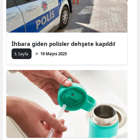
Yozgat
Zonguldak
Aksaray
İhbara giden polisler dehşete kapıldı!
Bayburt
3. Sayfa
19 Mayıs 2025
Karaman
Kırıkkale
Batman
Şırnak
Bartın
Ardahan
Iğdır