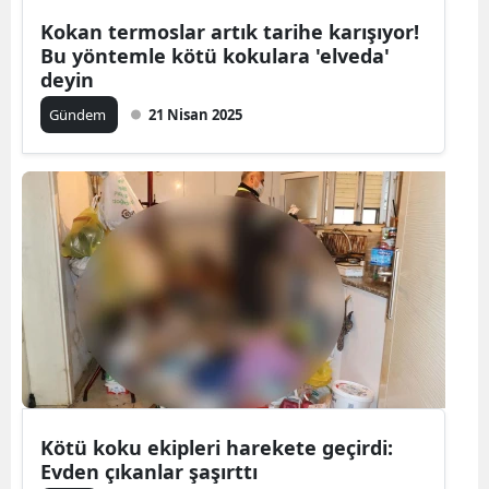
Kokan termoslar artık tarihe karışıyor!
Yalova
Bu yöntemle kötü kokulara 'elveda'
deyin
Karabük
Gündem
21 Nisan 2025
Kilis
Osmaniye
Düzce
Kötü koku ekipleri harekete geçirdi:
Evden çıkanlar şaşırttı