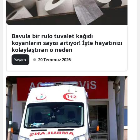
Edirne
Elazığ
Erzincan
Bavula bir rulo tuvalet kağıdı
koyanların sayısı artıyor! İşte hayatınızı
Erzurum
kolaylaştıran o neden
Eskişehir
Yaşam
20 Temmuz 2026
Gaziantep
Giresun
Gümüşhan
Hakkari
Hatay
Isparta