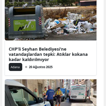
Samsun
Siirt
Sinop
Sivas
Tekirdağ
CHP'li Seyhan Belediyesi'ne
vatandaşlardan tepki: Atıklar kokana
Tokat
kadar kaldırılmıyor
Trabzon
Adana
20 Ağustos 2025
Tunceli
Şanlıurfa
Uşak
Van