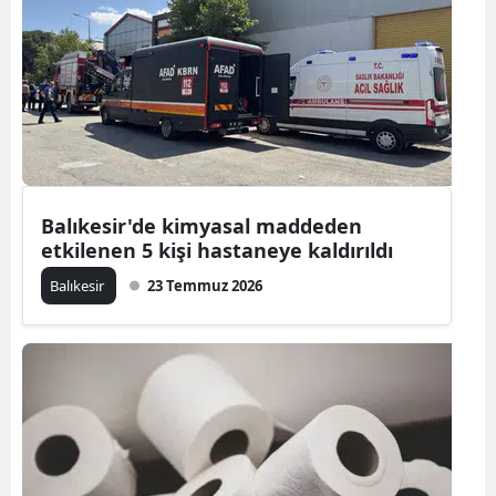
Bilecik
Bingöl
Bitlis
Bolu
Burdur
Balıkesir'de kimyasal maddeden
etkilenen 5 kişi hastaneye kaldırıldı
Bursa
Balıkesir
23 Temmuz 2026
Çanakkale
Çankırı
Çorum
Denizli
Diyarbakır