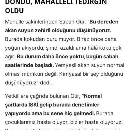
DÖNDÜ, MAHALLELI TEDIRGIN
OLDU
Malatya
Manisa
Mahalle sakinlerinden Şaban Gür, "
Bu dereden
akan suyun zehirli olduğunu düşünüyoruz.
Kahramanm
Burada kokudan durulmuyor. Biraz önce daha
Mardin
yoğun akıyordu, şimdi azaldı ama hâlâ koku çok
ağır.
Bu durum daha önce yoktu, bugün sabah
Muğla
saatlerinde başladı.
Yemyeşil akan suyun normal
Muş
olması mümkün değil. Kimyasal bir şey olduğunu
Nevşehir
düşünüyoruz" dedi.
Niğde
Yetkililere çağrıda bulunan Gür, "
Normal
Ordu
şartlarda İSKİ gelip burada denetimler
yapıyordu ama bu sene hiç gelmedi.
Burada
Rize
çocuklarımız hasta oluyor, bizler hasta oluyoruz.
Sakarya