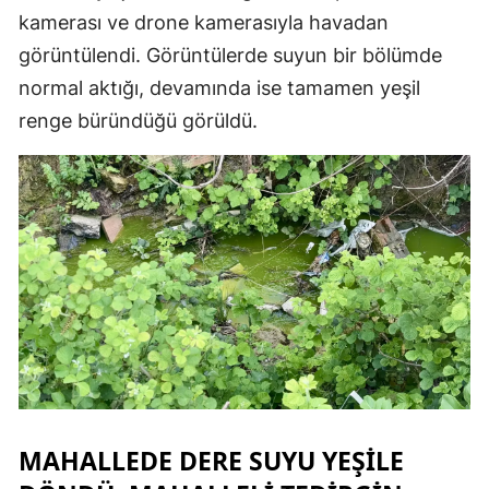
kamerası ve drone kamerasıyla havadan
Mersin
görüntülendi. Görüntülerde suyun bir bölümde
İstanbul
normal aktığı, devamında ise tamamen yeşil
renge büründüğü görüldü.
İzmir
Kars
Kastamonu
Kayseri
Kırklareli
Kırşehir
Kocaeli
Konya
MAHALLEDE DERE SUYU YEŞILE
Kütahya