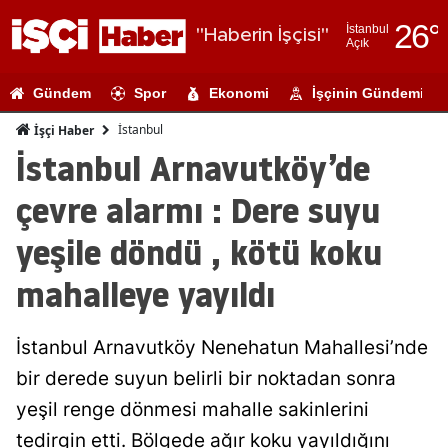
26
°
İstanbul
"Haberin İşçisi"
Açık
Adana
Gündem
Spor
Ekonomi
İşçinin Gündemi
Adıyaman
İstanbul
İşçi Haber
Afyonkarahi
İstanbul Arnavutköy’de
Ağrı
çevre alarmı : Dere suyu
Amasya
yeşile döndü , kötü koku
Ankara
mahalleye yayıldı
Antalya
İstanbul Arnavutköy Nenehatun Mahallesi’nde
Artvin
bir derede suyun belirli bir noktadan sonra
Aydın
yeşil renge dönmesi mahalle sakinlerini
Balıkesir
tedirgin etti. Bölgede ağır koku yayıldığını