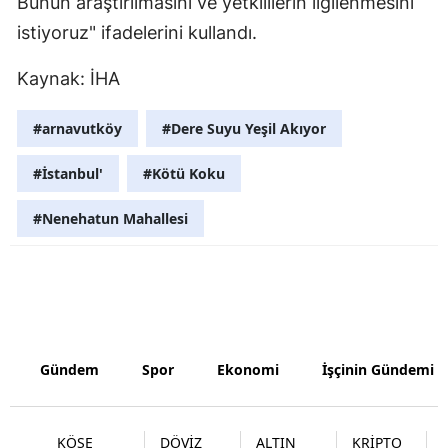
Bunun araştırılmasını ve yetkililerin ilgilenmesini
istiyoruz" ifadelerini kullandı.
Samsun
Siirt
Kaynak: İHA
Sinop
#arnavutköy
#Dere Suyu Yeşil Akıyor
Sivas
#İstanbul'
#Kötü Koku
Tekirdağ
#Nenehatun Mahallesi
Tokat
Trabzon
Tunceli
Şanlıurfa
Gündem
Spor
Ekonomi
İşçinin Gündemi
Uşak
KÖŞE
DÖVİZ
ALTIN
KRİPTO
Van