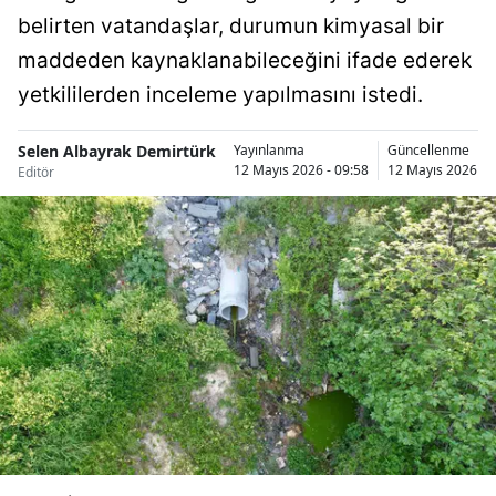
belirten vatandaşlar, durumun kimyasal bir
Bilecik
maddeden kaynaklanabileceğini ifade ederek
Bingöl
yetkililerden inceleme yapılmasını istedi.
Bitlis
Selen Albayrak Demirtürk
Yayınlanma
Güncellenme
Bolu
12 Mayıs 2026 - 09:58
12 Mayıs 2026 - 
Editör
Burdur
Bursa
Çanakkale
Çankırı
Çorum
Denizli
Diyarbakır